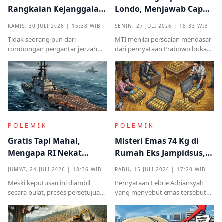
Rangkaian Kejanggalan
Londo, Menjawab Cap
yang Muncul dari
Antek Asing dari Podium
KAMIS, 30 JULI 2026 | 15:38 WIB
SENIN, 27 JULI 2026 | 18:33 WIB
Kampung Halaman
Kekuasaan
Tidak seorang pun dari
MTI menilai persoalan mendasar
rombongan pengantar jenzah
dari pernyataan Prabowo bukan
Sutrimo memperkenalkan
semata pada legalitas ucapan,
identitas ataupun menjelaskan
melainkan implikasinya yang
dari instansi mana.
sangat destruktif bagi kualitas
demokrasi
POLEMIK
POLEMIK
Gratis Tapi Mahal,
Misteri Emas 74 Kg di
Mengapa RI Nekat
Rumah Eks Jampidsus,
Terima Hibah Kapal
Benarkah Barang
JUM'AT, 24 JULI 2026 | 18:36 WIB
RABU, 15 JULI 2026 | 17:20 WIB
Induk Tua Italia?
Titipan?
Meski keputusan ini diambil
Pernyataan Febrie Adriansyah
secara bulat, proses persetujuan
yang menyebut emas tersebut
sebelumnya sempat diwarnai
sudah ada pemiliknya justru
kritik tajam terkait prosedur yang
menjadi titik penting dalam
mendadak serta kekhawatiran
proses pembuktian