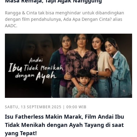
Masa Remaja, Tapi Agak Nanggung
Rangga & Cinta tak bisa menghindar untuk dibandingkan
dengan film pendahulunya, Ada Apa Dengan Cinta? alias
AADC.
SABTU, 13 SEPTEMBER 2025 | 09:00 WIB
Isu Fatherless Makin Marak, Film Andai Ibu
Tidak Menikah dengan Ayah Tayang di saat
yang Tepat!