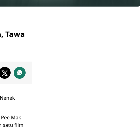
n, Tawa
 Nenek
l
Pee Mak
 satu film