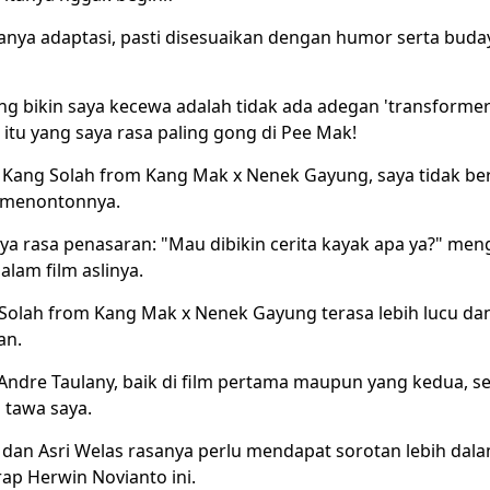
nya adaptasi, pasti disesuaikan dengan humor serta buda
ng bikin saya kecewa adalah tidak ada adegan 'transformer
itu yang saya rasa paling gong di Pee Mak!
Kang Solah from Kang Mak x Nenek Gayung, saya tidak be
 menontonnya.
a rasa penasaran: "Mau dibikin cerita kayak apa ya?" meng
alam film aslinya.
g Solah from Kang Mak x Nenek Gayung terasa lebih lucu da
an.
ndre Taulany, baik di film pertama maupun yang kedua, sel
tawa saya.
 dan Asri Welas rasanya perlu mendapat sorotan lebih dala
ap Herwin Novianto ini.