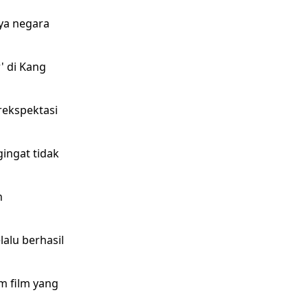
ya negara
' di Kang
rekspektasi
ingat tidak
n
alu berhasil
m film yang