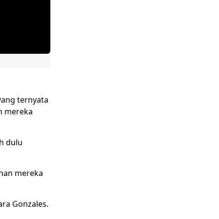
yang ternyata
an mereka
h dulu
lanan mereka
ara Gonzales.