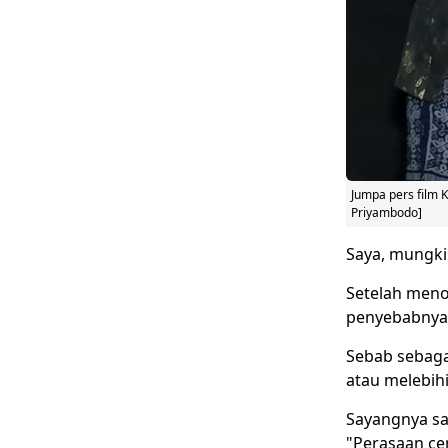
Jumpa pers film 
Priyambodo]
Saya, mungki
Setelah meno
penyebabnya 
Sebab sebaga
atau melebihi
Sayangnya s
"Perasaan ce