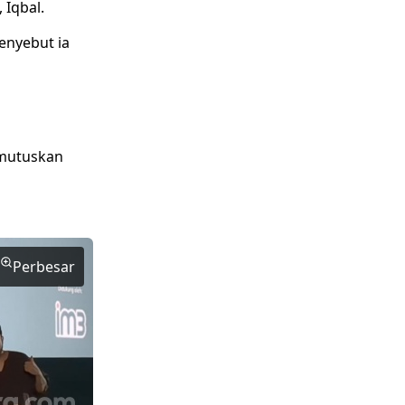
 Iqbal.
enyebut ia
emutuskan
Perbesar