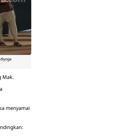
Adiyoga
g Mak.
a
isa menyamai
ndingkan: