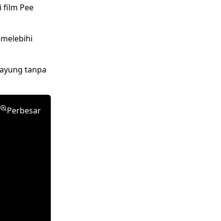
i
film Pee
melebihi
ayung tanpa
Perbesar