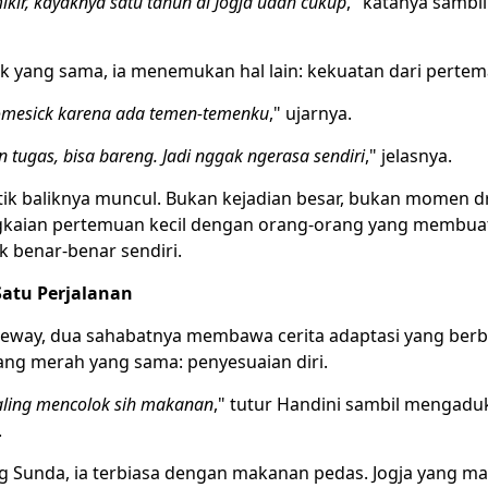
kir, kayaknya satu tahun di Jogja udah cukup
," katanya sambi
ik yang sama, ia menemukan hal lain: kekuatan dari perte
mesick karena ada temen-temenku
," ujarnya.
n tugas, bisa bareng. Jadi nggak ngerasa sendiri
," jelasnya.
titik baliknya muncul. Bukan kejadian besar, bukan momen d
gkaian pertemuan kecil dengan orang-orang yang membua
k benar-benar sendiri.
 Satu Perjalanan
eway, dua sahabatnya membawa cerita adaptasi yang berb
ang merah yang sama: penyesuaian diri.
ling mencolok sih makanan
," tutur Handini sambil mengadu
.
g Sunda, ia terbiasa dengan makanan pedas. Jogja yang ma