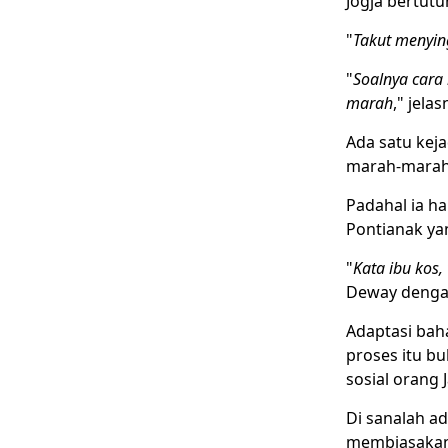
Jogja bertutu
"
Takut menyi
"
Soalnya cara 
marah
," jelas
Ada satu keja
marah-marah 
Padahal ia h
Pontianak ya
"
Kata ibu kos,
Deway dengan
Adaptasi baha
proses itu bu
sosial orang
Di sanalah ad
membiasakan 