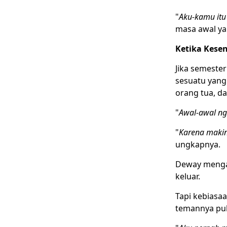
"
Aku-kamu itu 
masa awal ya
Ketika Kese
Jika semeste
sesuatu yang 
orang tua, da
"
Awal-awal ngg
"
Karena makin 
ungkapnya.
Deway mengak
keluar.
Tapi kebiasa
temannya pula