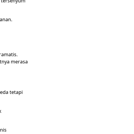
l tersenyum
manan.
ramatis.
tnya merasa
eda tetapi
k
nis