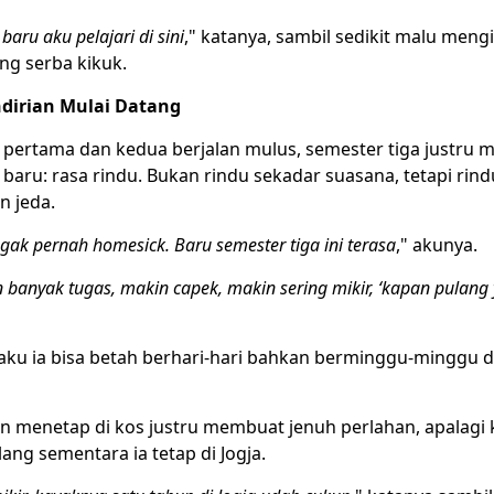
baru aku pelajari di sini
," katanya, sambil sedikit malu meng
ng serba kikuk.
ndirian Mulai Datang
r pertama dan kedua berjalan mulus, semester tiga justr
baru: rasa rindu. Bukan rindu sekadar suasana, tetapi rin
n jeda.
ak pernah homesick. Baru semester tiga ini terasa
," akunya.
banyak tugas, makin capek, makin sering mikir, ‘kapan pulang 
u ia bisa betah berhari-hari bahkan berminggu-minggu d
an menetap di kos justru membuat jenuh perlahan, apalagi 
ng sementara ia tetap di Jogja.