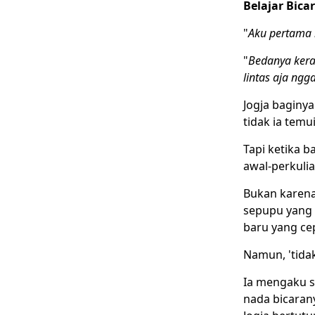
Belajar Bic
"
Aku pertama k
"
Bedanya kera
lintas aja ngg
Jogja
baginya 
tidak ia tem
Tapi ketika 
awal-perkuli
Bukan karena 
sepupu yang 
baru yang cep
Namun, 'tida
Ia mengaku s
nada bicaran