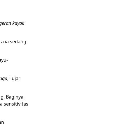
ngeran kayak
ra ia sedang
ayu-
juga
," ujar
g. Baginya,
 sensitivitas
an