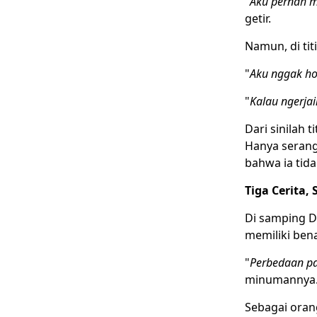
"
Aku pernah mi
getir.
Namun, di tit
"
Aku nggak ho
"
Kalau ngerjai
Dari sinilah 
Hanya seran
bahwa ia tida
Tiga Cerita,
Di samping D
memiliki ben
"
Perbedaan pa
minumannya
Sebagai oran