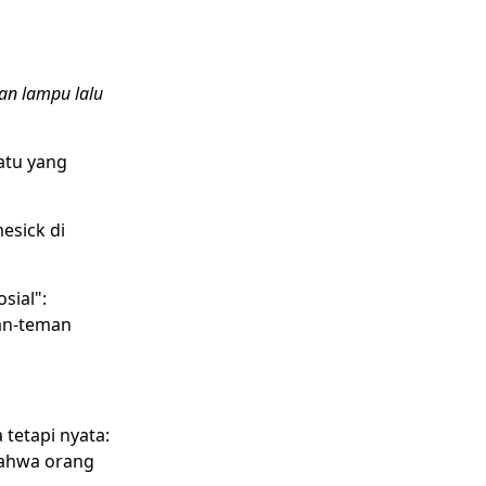
an lampu lalu
uatu yang
esick di
sial":
an-teman
tetapi nyata:
bahwa orang