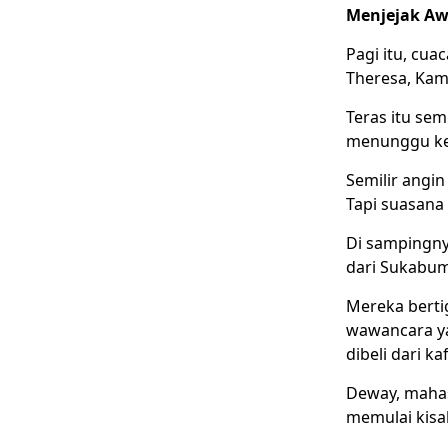
Menjejak Awa
Pagi itu, cua
Theresa, Kam
Teras itu se
menunggu kel
Semilir angin
Tapi suasana
Di sampingny
dari Sukabumi
Mereka bertig
wawancara ya
dibeli dari k
Deway, mahas
memulai kisah