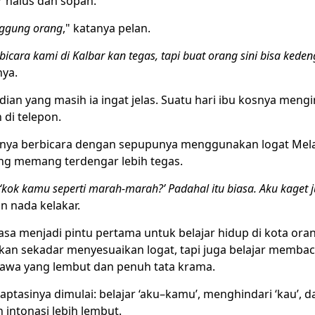
r halus dan sopan.
nggung orang
," katanya pelan.
bicara kami di Kalbar kan tegas, tapi buat orang sini bisa kede
nya.
dian yang masih ia ingat jelas. Suatu hari ibu kosnya mengi
di telepon.
anya berbicara dengan sepupunya menggunakan logat Mel
ng memang terdengar lebih tegas.
 ‘kok kamu seperti marah-marah?’ Padahal itu biasa. Aku kaget 
 nada kelakar.
sa menjadi pintu pertama untuk belajar hidup di kota oran
kan sekadar menyesuaikan logat, tapi juga belajar membaca
 Jawa yang lembut dan penuh tata krama.
aptasinya dimulai: belajar ‘aku–kamu’, menghindari ‘kau’, d
intonasi lebih lembut.