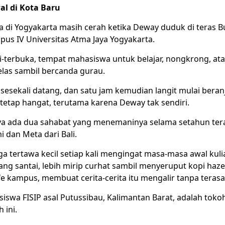
l di Kota Baru
ca di Yogyakarta masih cerah ketika Deway duduk di teras 
pus IV Universitas Atma Jaya Yogyakarta.
mi-terbuka, tempat mahasiswa untuk belajar, nongkrong, at
as sambil bercanda gurau.
 sesekali datang, dan satu jam kemudian langit mulai ber
 tetap hangat, terutama karena Deway tak sendiri.
a ada dua sahabat yang menemaninya selama setahun tera
 dan Meta dari Bali.
a tertawa kecil setiap kali mengingat masa-masa awal kuli
ng santai, lebih mirip curhat sambil menyeruput kopi haze
afe kampus, membuat cerita-cerita itu mengalir tanpa terasa
iswa FISIP asal Putussibau, Kalimantan Barat, adalah toko
 ini.