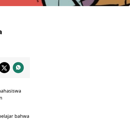
a
ahasiswa
n
 belajar bahwa