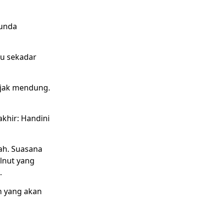
Bunda
au sekadar
anjak mendung.
khir: Handini
ah. Suasana
lnut yang
.
h yang akan