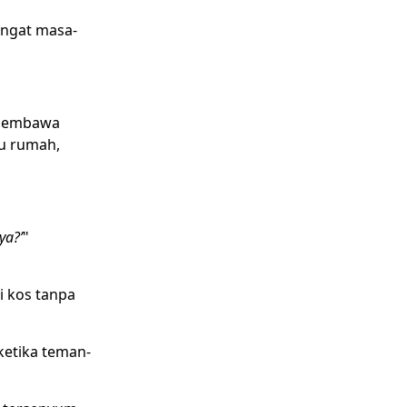
ingat masa-
u membawa
du rumah,
ya?’
"
i kos tanpa
ketika teman-