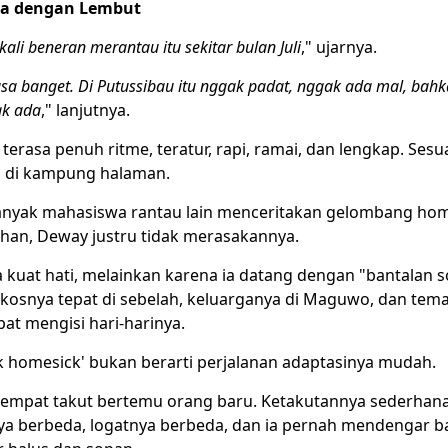
ara dengan Lembut
ali beneran merantau itu sekitar bulan Juli
," ujarnya.
sa banget. Di Putussibau itu nggak padat, nggak ada mal, bahk
ak ada
," lanjutnya.
terasa penuh ritme, teratur, rapi, ramai, dan lengkap. Ses
ui di kampung halaman.
banyak mahasiswa rantau lain menceritakan gelombang hom
ahan, Deway justru tidak merasakannya.
kuat hati, melainkan karena ia datang dengan "bantalan so
kosnya tepat di sebelah, keluarganya di Maguwo, dan tem
at mengisi hari-harinya.
k homesick' bukan berarti perjalanan adaptasinya mudah.
empat takut bertemu orang baru. Ketakutannya sederhana 
ya berbeda, logatnya berbeda, dan ia pernah mendengar 