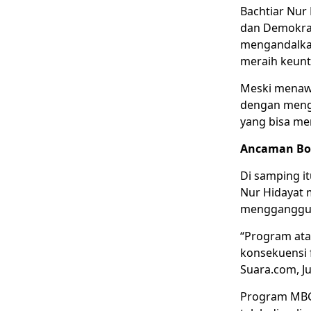
Bachtiar Nur 
dan Demokras
mengandalkan
meraih keun
Meski menaw
dengan mengu
yang bisa me
Ancaman B
Di samping i
Nur Hidayat 
mengganggu s
“Program ata
konsekuensi 
Suara.com, Ju
Program MBG 