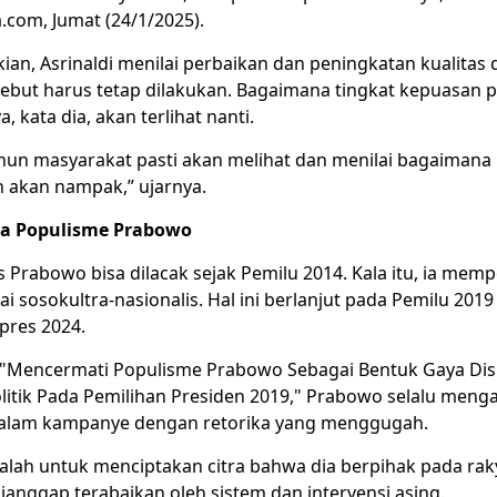
.com, Jumat (24/1/2025).
an, Asrinaldi menilai perbaikan dan peningkatan kualitas 
ebut harus tetap dilakukan. Bagaimana tingkat kepuasan p
 kata dia, akan terlihat nanti.
ahun masyarakat pasti akan melihat dan menilai bagaimana 
ah akan nampak,” ujarnya.
a Populisme Prabowo
is Prabowo bisa dilacak sejak Pemilu 2014. Kala itu, ia mem
ai sosokultra-nasionalis. Hal ini berlanjut pada Pemilu 2019
pres 2024.
 "Mencermati Populisme Prabowo Sebagai Bentuk Gaya Disk
itik Pada Pemilihan Presiden 2019," Prabowo selalu meng
dalam kampanye dengan retorika yang menggugah.
alah untuk menciptakan citra bahwa dia berpihak pada rak
ianggap terabaikan oleh sistem dan intervensi asing.