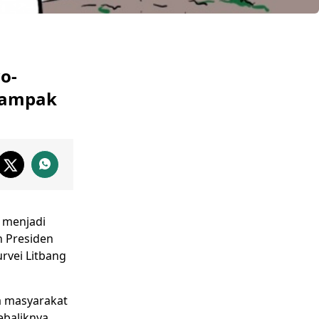
o-
rdampak
i menjadi
n Presiden
urvei Litbang
a masyarakat
ebaliknya,