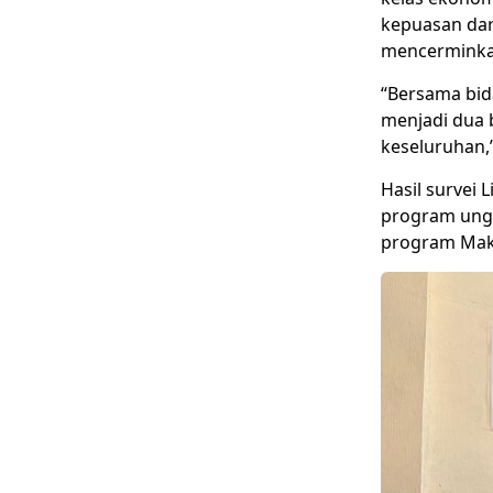
kepuasan dari
mencerminkan
“Bersama bid
menjadi dua 
keseluruhan,”
Hasil survei
program ungg
program Maka