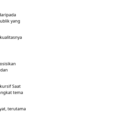
daripada
ublik yang
kualitasnya
posisikan
 dan
ursif Saat
angkat tema
yat, terutama