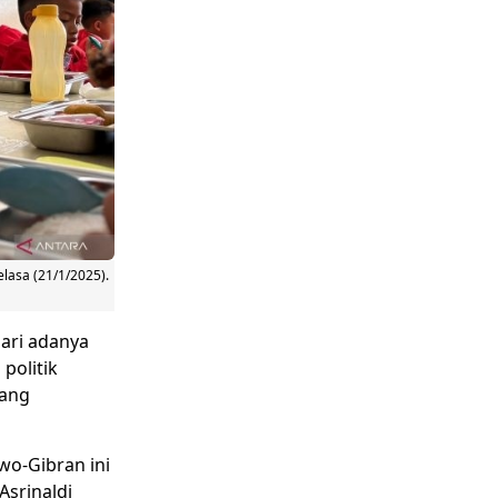
lasa (21/1/2025).
dari adanya
politik
yang
wo-Gibran ini
Asrinaldi