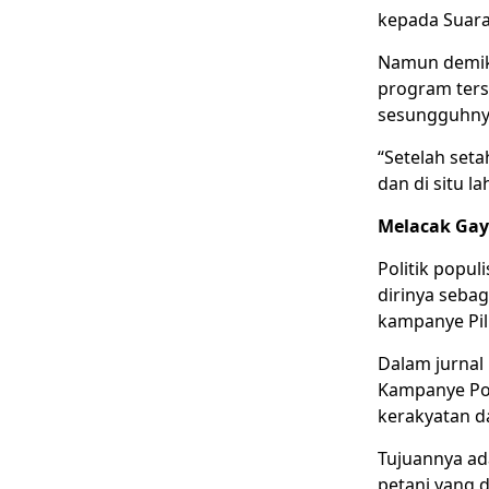
kepada Suara
Namun demiki
program ters
sesungguhnya,
“Setelah set
dan di situ l
Melacak Gay
Politik popul
dirinya sebag
kampanye Pil
Dalam jurnal
Kampanye Pol
kerakyatan 
Tujuannya ad
petani yang d