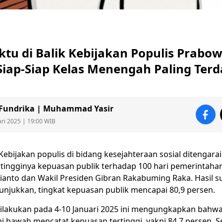
u di Balik Kebijakan Populis Prabow
 Siap-Siap Kelas Menengah Paling Te
 Fundrika | Muhammad Yasir
ari 2025 | 19:00 WIB
Kebijakan
populis
di bidang kesejahteraan sosial ditengara
k tingginya kepuasan publik terhadap 100 hari pemerintaha
anto dan Wakil Presiden
Gibran Rakabuming
Raka. Hasil s
jukkan, tingkat kepuasan publik mencapai 80,9 persen.
dilakukan pada 4-10 Januari 2025 ini mengungkapkan bahw
 bawah mencatat kepuasan tertinggi, yakni 84,7 persen. S