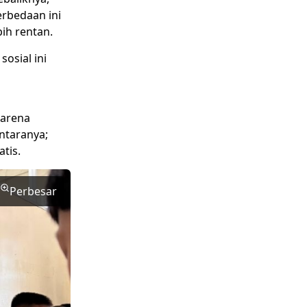
erbedaan ini
ih rentan.
osial ini
karena
ntaranya;
tis.
Perbesar