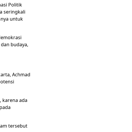
si Politik
 seringkali
snya untuk
demokrasi
 dan budaya,
karta, Achmad
otensi
, karena ada
epada
ram tersebut