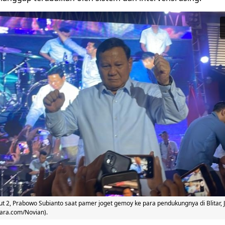
t 2, Prabowo Subianto saat pamer joget gemoy ke para pendukungnya di Blitar, 
uara.com/Novian).