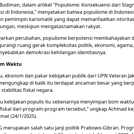
Budiman, dalam artikel "Populisme: Konsekuensi dari Stagna
i di Indonesia," menyatakan bahwa populisme di Indonesia
 pemimpin karismatik yang dapat memanfaatkan otorita
tungan, meskipun mengatasnamakan rakyat.
arkan perubahan, populisme berpotensi membahayakan 
rangi ruang gerak kompleksitas politik, ekonomi, agama,
nyebabkan demokrasi kehilangan identitasnya.
om Waktu
tu, ekonom dan pakar kebijakan publik dari UPN Veteran Ja
mengungkap di balik itu terdapat ancaman besar yang berp
tabilitas fiskal negara.
u kebijakan populis itu sebenarnya menyimpan bom waktu
fiskal dari program-program tersebut,” ungkap Achmad k
mat (24/1/2025).
merupakan salah satu janji politik Prabowo-Gibran. Prog