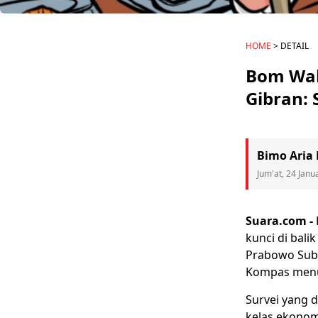
HOME
> DETAIL
Bom Wakt
Gibran:
Bimo Aria
Jum'at, 24 Janu
Suara.com -
kunci di bali
Prabowo
Subi
Kompas menun
Survei yang 
kelas ekonomi