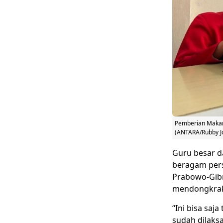
Pemberian Makan 
(ANTARA/Rubby J
Guru besar da
beragam pers
Prabowo-Gibr
mendongkrak 
“Ini bisa saj
sudah dilaksa