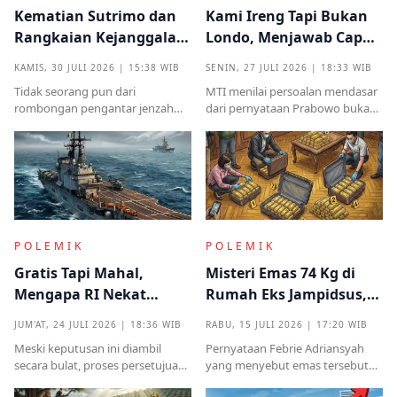
Kematian Sutrimo dan
Kami Ireng Tapi Bukan
Rangkaian Kejanggalan
Londo, Menjawab Cap
yang Muncul dari
Antek Asing dari Podium
KAMIS, 30 JULI 2026 | 15:38 WIB
SENIN, 27 JULI 2026 | 18:33 WIB
Kampung Halaman
Kekuasaan
Tidak seorang pun dari
MTI menilai persoalan mendasar
rombongan pengantar jenzah
dari pernyataan Prabowo bukan
Sutrimo memperkenalkan
semata pada legalitas ucapan,
identitas ataupun menjelaskan
melainkan implikasinya yang
dari instansi mana.
sangat destruktif bagi kualitas
demokrasi
POLEMIK
POLEMIK
Gratis Tapi Mahal,
Misteri Emas 74 Kg di
Mengapa RI Nekat
Rumah Eks Jampidsus,
Terima Hibah Kapal
Benarkah Barang
JUM'AT, 24 JULI 2026 | 18:36 WIB
RABU, 15 JULI 2026 | 17:20 WIB
Induk Tua Italia?
Titipan?
Meski keputusan ini diambil
Pernyataan Febrie Adriansyah
secara bulat, proses persetujuan
yang menyebut emas tersebut
sebelumnya sempat diwarnai
sudah ada pemiliknya justru