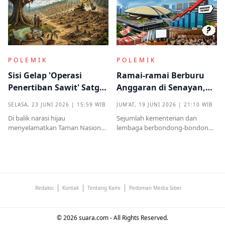
kritik tajam terkait prosedur yang
menjadi titik penting dalam
mendadak serta kekhawatiran
proses pembuktian
akan beban anggaran
POLEMIK
POLEMIK
Sisi Gelap 'Operasi
Ramai-ramai Berburu
Penertiban Sawit' Satgas
Anggaran di Senayan,
PKH dan Tentara di Tesso
Efisiensi Prabowo Cuma
SELASA, 23 JUNI 2026 | 15:59 WIB
JUM'AT, 19 JUNI 2026 | 21:10 WIB
Nilo
Omon-omon?
Di balik narasi hijau
Sejumlah kementerian dan
menyelamatkan Taman Nasional
lembaga berbondong-bondong
Tesso Nilo, ribuan warga kecil kini
mengajukan tambahan
kehilangan segalanyamulai dari
anggaran kepada DPR RI.
rumah, kebun, hingga anggota
Nilainya tidak kecil, mulai dari
keluarga dipenjara.
ratusan miliar hingga puluhan
triliun rupiah
Redaksi
Kontak
Tentang Kami
Pedoman Media Siber
© 2026 suara.com - All Rights Reserved.