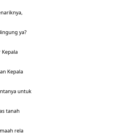
enariknya,
Bingung ya?
r Kepala
kan Kepala
ntanya untuk
as tanah
emaah rela