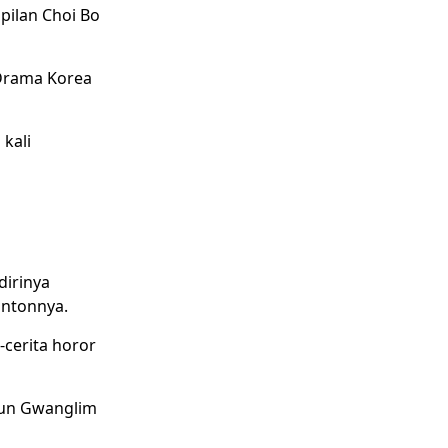
pilan Choi Bo
 Drama Korea
kali
dirinya
ontonnya.
cerita horor
iun Gwanglim