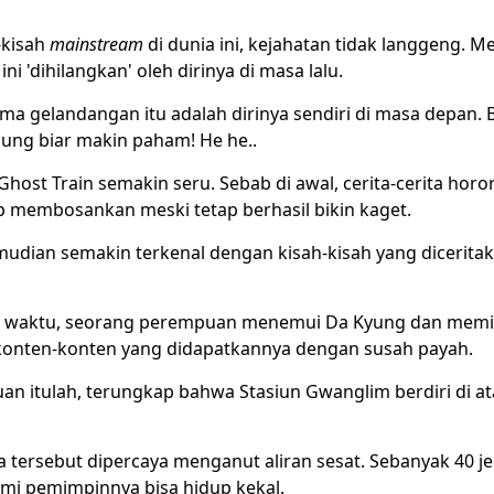
-kisah
mainstream
di dunia ini, kejahatan tidak langgeng. M
ni 'dihilangkan' oleh dirinya di masa lalu.
ma gelandangan itu adalah dirinya sendiri di masa depan. 
ung biar makin paham! He he..
m Ghost Train semakin seru. Sebab di awal, cerita-cerita horo
p membosankan meski tetap berhasil bikin kaget.
udian semakin terkenal dengan kisah-kisah yang dicerita
u waktu, seorang perempuan menemui Da Kyung dan memi
onten-konten yang didapatkannya dengan susah payah.
an itulah, terungkap bahwa Stasiun Gwanglim berdiri di at
a tersebut dipercaya menganut aliran sesat. Sebanyak 40 j
emi pemimpinnya bisa hidup kekal.