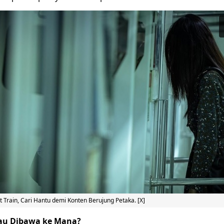
 Train, Cari Hantu demi Konten Berujung Petaka. [X]
au Dibawa ke Mana?