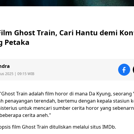
ilm Ghost Train, Cari Hantu demi Kon
g Petaka
ndra
tus 2025 | 09:15 WIB
"
Ghost Train
adalah film horor di mana Da Kyung, seorang
h penayangan terendah, bertemu dengan kepala stasiun 
isterius untuk mencari sumber cerita horor yang sebenar
berapa cerita aneh."
opsis film
Ghost Train dituliskan melalui situs IMDb.