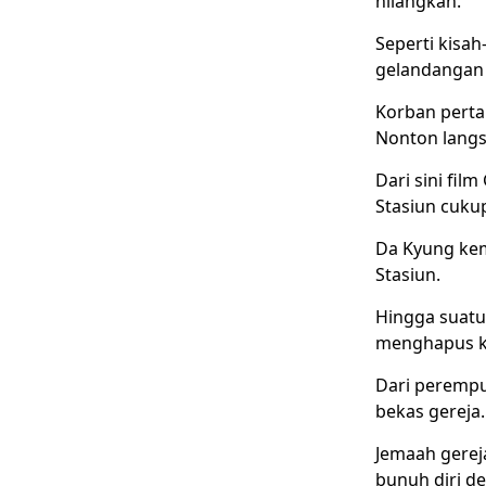
hilangkan.
Seperti kisah
gelandangan i
Korban perta
Nonton langs
Dari sini fil
Stasiun cuku
Da Kyung kem
Stasiun.
Hingga suat
menghapus k
Dari perempu
bekas gereja.
Jemaah gerej
bunuh diri d