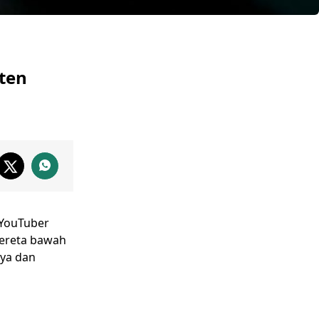
ten
 YouTuber
kereta bawah
nya dan