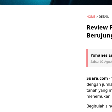
HOME
> DETAIL
Review F
Berujun
Yohanes E
Sabtu, 02 Agus
Suara.com -
dengan jumla
tanah yang m
menemukan be
Begitulah
sin