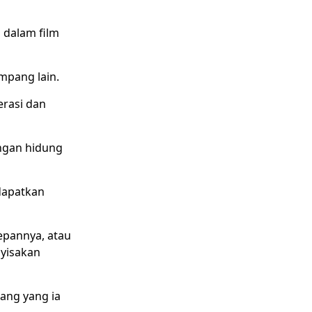
dalam film
mpang lain.
erasi dan
engan hidung
dapatkan
pannya, atau
yisakan
ang yang ia