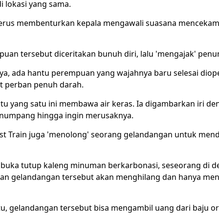
di lokasi yang sama.
terus membenturkan kepala mengawali suasana mencekam 
uan tersebut diceritakan bunuh diri, lalu 'mengajak' penu
nnya, ada hantu perempuan yang wajahnya baru selesai diop
t perban penuh darah.
tu yang satu ini membawa air keras. Ia digambarkan iri d
enumpang hingga ingin merusaknya.
st Train juga 'menolong' seorang gelandangan untuk men
ka tutup kaleng minuman berkarbonasi, seseorang di de
kan gelandangan tersebut akan menghilang dan hanya men
u, gelandangan tersebut bisa mengambil uang dari baju or