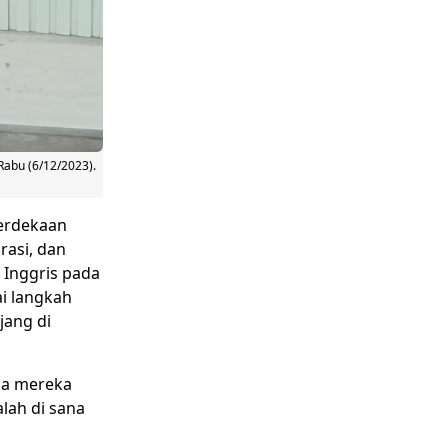
Rabu (6/12/2023).
merdekaan
asi, dan
 Inggris pada
ai langkah
jang di
da mereka
lah di sana