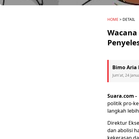
HOME
> DETAIL
Wacana A
Penyeles
Bimo Aria
Jum'at, 24 Janu
Suara.com -
politik
pro-k
langkah lebi
Direktur Eks
dan abolisi h
kekerasan dan