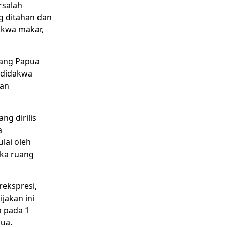
rsalah
g ditahan dan
dakwa makar,
rang Papua
g didakwa
han
ng dirilis
a
lai oleh
ka ruang
ekspresi,
jakan ini
a pada 1
ua.