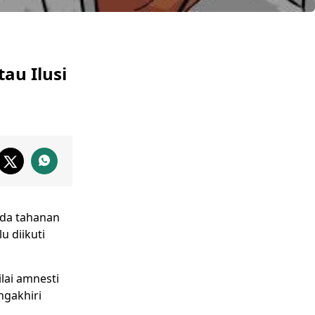
au Ilusi
ada
tahanan
u diikuti
lai amnesti
ngakhiri