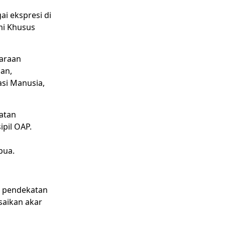
i ekspresi di
mi Khusus
araan
an,
si Manusia,
atan
pil OAP.
pua.
n pendekatan
saikan akar