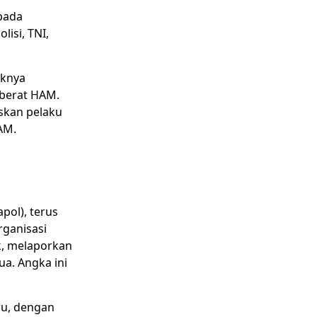
pada
isi, TNI,
iknya
 berat HAM.
skan pelaku
AM.
pol), terus
rganisasi
, melaporkan
ua. Angka ini
ru, dengan