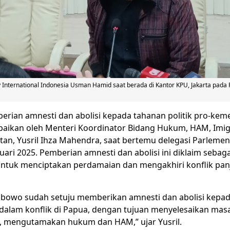
 International Indonesia Usman Hamid saat berada di Kantor KPU, Jakarta pada 
rian amnesti dan abolisi kepada tahanan politik pro-ke
aikan oleh Menteri Koordinator Bidang Hukum, HAM, Imigr
an, Yusril Ihza Mahendra, saat bertemu delegasi Parlemen
nuari 2025. Pemberian amnesti dan abolisi ini diklaim sebag
ntuk menciptakan perdamaian dan mengakhiri konflik pan
abowo sudah setuju memberikan amnesti dan abolisi kepa
 dalam konflik di Papua, dengan tujuan menyelesaikan masa
, mengutamakan hukum dan HAM,” ujar Yusril.