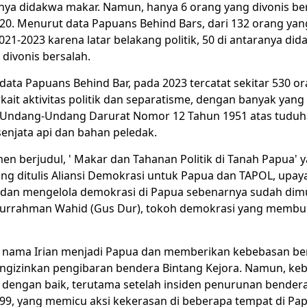
anya didakwa makar. Namun, hanya 6 orang yang divonis be
20. Menurut data Papuans Behind Bars, dari 132 orang yan
2021-2023 karena latar belakang politik, 50 di antaranya di
divonis bersalah.
data Papuans Behind Bar, pada 2023 tercatat sekitar 530 o
kait aktivitas politik dan separatisme, dengan banyak yan
 Undang-Undang Darurat Nomor 12 Tahun 1951 atas tudu
enjata api dan bahan peledak.
 berjudul, ' Makar dan Tahanan Politik di Tanah Papua' ya
ang ditulis Aliansi Demokrasi untuk Papua dan TAPOL, upay
n mengelola demokrasi di Papua sebenarnya sudah dimu
durrahman Wahid (Gus Dur), tokoh demokrasi yang membu
nama Irian menjadi Papua dan memberikan kebebasan ber
gizinkan pengibaran bendera Bintang Kejora. Namun, kebi
la dengan baik, terutama setelah insiden penurunan bender
9, yang memicu aksi kekerasan di beberapa tempat di Pap