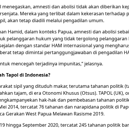
l menegaskan, amnesti dan abolisi tidak akan diberikan ke
enjata. Mereka yang terlibat dalam kekerasan terhadap pol
pil, akan tetap diadili melalui pengadilan umum.
n Hamid, dalam konteks Papua, amnesti dan abolisi seba
tuk pelanggaran hukum yang tidak tergolong pelanggaran
 sejalan dengan standar HAM internasional yang mengharu
berat tetap dimintai pertanggungjawaban di pengadilan H
untuk mencegah terjadinya impunitas,” jelasnya.
lah
Tapol
di Indonesia?
akat sipil yang dituduh makar, terutama tahanan politik (ta
ahkan tajam, di era Otonomi Khusus (Otsus). TAPOL (UK), o
ngkampanyekan hak-hak dan pembebasan tahanan politik
i 2014, tercatat 76 tahanan dan narapidana politik di Pap
ca Gerakan West Papua Melawan Rasisme 2019.
19 hingga September 2020, tercatat 245 tahanan politik ba