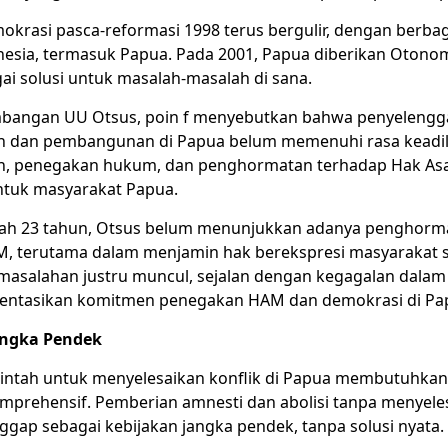
krasi pasca-reformasi 1998 terus bergulir, dengan berbaga
nesia, termasuk Papua. Pada 2001, Papua diberikan Otono
ai solusi untuk masalah-masalah di sana.
mbangan UU Otsus, poin f menyebutkan bahwa penyelengg
n dan pembangunan di Papua belum memenuhi rasa keadil
n, penegakan hukum, dan penghormatan terhadap Hak Asa
tuk masyarakat Papua.
lah 23 tahun, Otsus belum menunjukkan adanya penghorm
, terutama dalam menjamin hak berekspresi masyarakat si
masalahan justru muncul, sejalan dengan kegagalan dalam
ntasikan komitmen penegakan HAM dan demokrasi di Pa
angka Pendek
ntah untuk menyelesaikan konflik di Papua membutuhka
omprehensif. Pemberian amnesti dan abolisi tanpa menyele
ggap sebagai kebijakan jangka pendek, tanpa solusi nyata.