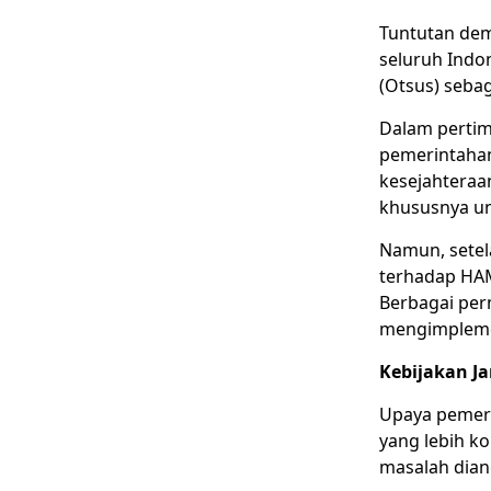
Tuntutan demo
seluruh Indo
(Otsus) sebag
Dalam perti
pemerintaha
kesejahteraa
khususnya un
Namun, sete
terhadap HAM
Berbagai per
mengimpleme
Kebijakan J
Upaya pemeri
yang lebih k
masalah dian