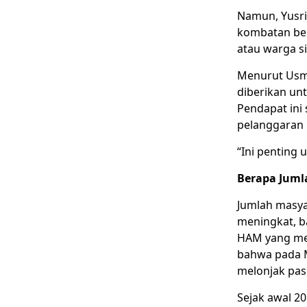
Namun, Yusri
kombatan bers
atau warga si
Menurut Usma
diberikan un
Pendapat ini
pelanggaran 
“Ini penting 
Berapa Jum
Jumlah masyar
meningkat, b
HAM yang me
bahwa pada Me
melonjak pas
Sejak awal 20