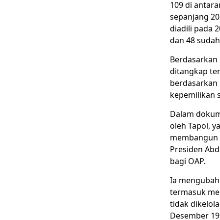
109 di antar
sepanjang 20
diadili pada 
dan 48 sudah 
Berdasarkan 
ditangkap ter
berdasarkan
kepemilikan s
Dalam dokumen
oleh Tapol, y
membangun da
Presiden Ab
bagi OAP.
Ia mengubah 
termasuk men
tidak dikelo
Desember 199