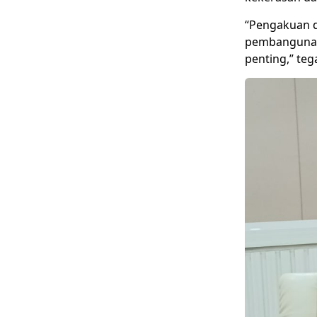
“Pengakuan d
pembangunan 
penting,” te