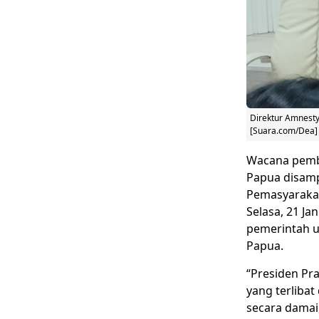
Direktur Amnesty
[Suara.com/Dea]
Wacana pembe
Papua disamp
Pemasyarakat
Selasa, 21 Ja
pemerintah u
Papua.
“Presiden Pr
yang terlibat
secara damai