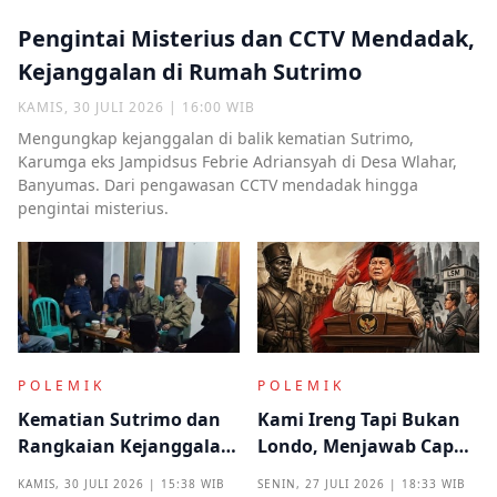
Pengintai Misterius dan CCTV Mendadak,
Kejanggalan di Rumah Sutrimo
KAMIS, 30 JULI 2026 | 16:00 WIB
Mengungkap kejanggalan di balik kematian Sutrimo,
Karumga eks Jampidsus Febrie Adriansyah di Desa Wlahar,
Banyumas. Dari pengawasan CCTV mendadak hingga
pengintai misterius.
POLEMIK
POLEMIK
Kematian Sutrimo dan
Kami Ireng Tapi Bukan
Rangkaian Kejanggalan
Londo, Menjawab Cap
yang Muncul dari
Antek Asing dari Podium
KAMIS, 30 JULI 2026 | 15:38 WIB
SENIN, 27 JULI 2026 | 18:33 WIB