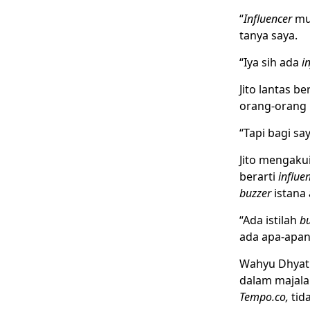
“
Influencer
mur
tanya saya.
“Iya sih ada
i
Jito lantas b
orang-orang
“Tapi bagi sa
Jito mengaku
berarti
influe
buzzer
istana 
“Ada istilah
bu
ada apa-apany
Wahyu Dhyat
dalam majal
Tempo.co,
tida