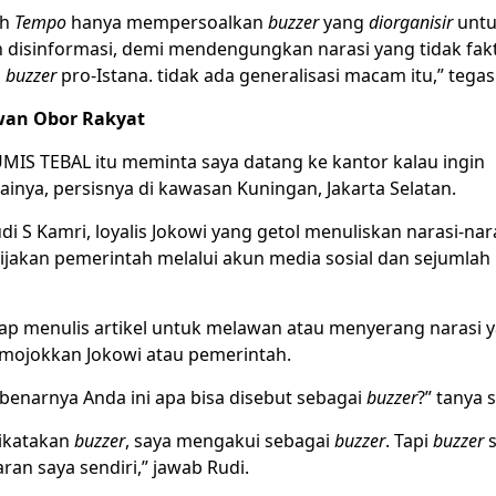
ah
Tempo
hanya mempersoalkan
buzzer
yang
diorganisir
untu
disinformasi, demi mendengungkan narasi yang tidak faktu
a
buzzer
pro-Istana. tidak ada generalisasi macam itu,” tega
wan Obor Rakyat
MIS TEBAL itu meminta saya datang ke kantor kalau ingin
nya, persisnya di kawasan Kuningan, Jakarta Selatan.
di S Kamri, loyalis Jokowi yang getol menuliskan narasi-na
ijakan pemerintah melalui akun media sosial dan sejumlah
rap menulis artikel untuk melawan atau menyerang narasi 
emojokkan Jokowi atau pemerintah.
benarnya Anda ini apa bisa disebut sebagai
buzzer
?” tanya 
dikatakan
buzzer
, saya mengakui sebagai
buzzer
. Tapi
buzzer
s
an saya sendiri,” jawab Rudi.