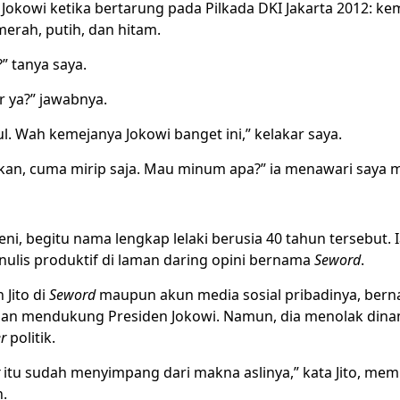
Jokowi ketika bertarung pada Pilkada DKI Jakarta 2012: ke
erah, putih, dan hitam.
” tanya saya.
ir ya?” jawabnya.
ul. Wah kemejanya Jokowi banget ini,” kelakar saya.
kan, cuma mirip saja. Mau minum apa?” ia menawari saya 
eni, begitu nama lengkap lelaki berusia 40 tahun tersebut. 
nulis produktif di laman daring opini bernama
Seword
.
 Jito di
Seword
maupun akun media sosial pribadinya, bern
dan mendukung Presiden Jokowi. Namun, dia menolak din
r
politik.
itu sudah menyimpang dari makna aslinya,” kata Jito, mem
.