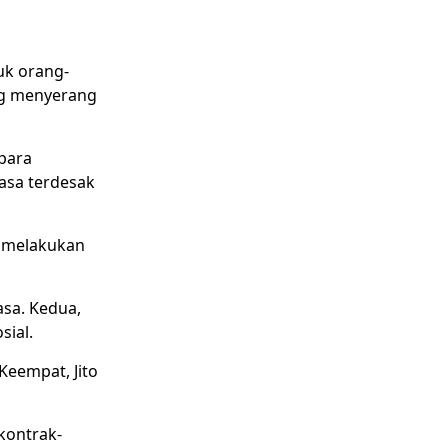
k orang-
ang menyerang
para
rasa terdesak
 melakukan
sa. Kedua,
sial.
Keempat, Jito
kontrak-