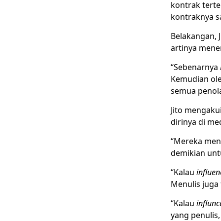
kontrak tert
kontraknya sa
Belakangan, J
artinya mener
“Sebenarnya
Kemudian ol
semua penol
Jito mengakui
dirinya di me
“Mereka men
demikian untu
“Kalau
influen
Menulis juga 
“Kalau
influnc
yang penulis