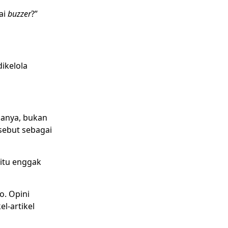
ai
buzzer
?”
ikelola
Hanya, bukan
isebut sebagai
 itu enggak
. Opini
l-artikel