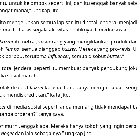
entu untuk kelompok seperti ini, dan itu enggak banyak se
ngat mahal,” ungkap Jito.
ito mengeluhkan semua lapisan itu ditotal jenderal menjad
ima duit atas segala aktivitas politiknya di media sosial.
buzzer
itu netral, seseorang yang mengiklankan produk dan
eh
Tempo
, semua dianggap
buzzer
. Mereka yang pro-revisi 
ak perppu, terutama
influencer
, semua disebut
buzzer
.”
 total jenderal seperti itu membuat banyak pendukung Jok
dia sosial marah.
olak disebut
buzzer
karena itu nadanya menghina dan seng
k mendiskreditkan,” kata Jito.
cer
di media sosial seperti anda memang tidak mendapat b
tanpa orderan?” tanya saya.
er
murni, enggak ada. Mereka hanya tokoh yang ingin berp
,
vloger
dan lain sebagainya,” ungkap Jito.