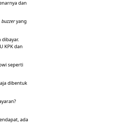
benarnya dan
i
buzzer
yang
 dibayar.
UU KPK dan
owi seperti
aja dibentuk
ayaran?
endapat, ada