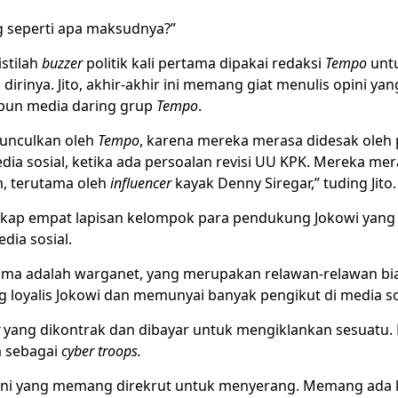
 seperti apa maksudnya?”
stilah
buzzer
politik kali pertama dipakai redaksi
Tempo
untu
 dirinya. Jito, akhir-akhir ini memang giat menulis opini y
pun media daring grup
Tempo
.
unculkan oleh
Tempo
, karena mereka merasa didesak oleh 
dia sosial, ketika ada persoalan revisi UU KPK. Mereka me
, terutama oleh
influencer
kayak Denny Siregar,” tuding Jito.
kap empat lapisan kelompok para pendukung Jokowi yang
edia sosial.
ama adalah warganet, yang merupakan relawan-relawan bia
 loyalis Jokowi dan memunyai banyak pengikut di media so
yang dikontrak dan dibayar untuk mengiklankan sesuatu. 
 sebagai
cyber troops.
ni yang memang direkrut untuk menyerang. Memang ada 