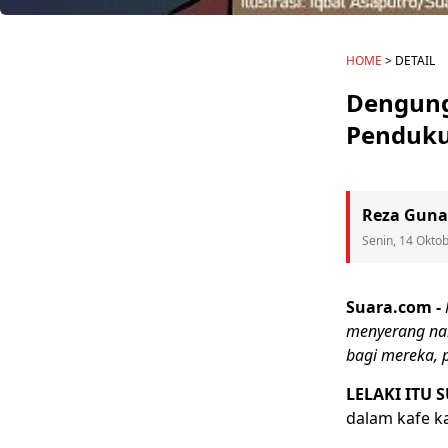
HOME
> DETAIL
Dengung 
Penduku
Reza Guna
Senin, 14 Okto
Suara.com -
menyerang nar
bagi mereka, 
LELAKI ITU 
dalam kafe ka