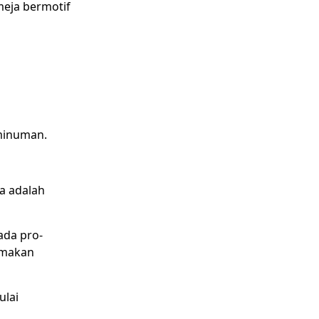
meja bermotif
minuman.
Ia adalah
ada pro-
amakan
ulai