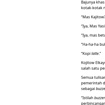
Bajunya khas 
kotak-kotak m
“Mas Kajitow?
“Iya, Mas Yas
“Iya, mas bet
“Ha-ha-ha bu
“Kopi
latte
.”
Kojitow Elkay
salah satu pe
Semua tulisan
pemerintah 
sebagai
buzze
“Istilah
buzzer
perbincangan