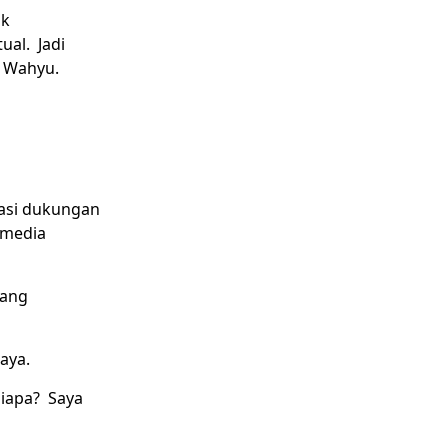
k
al. Jadi
s Wahyu.
rasi dukungan
 media
yang
saya.
iapa? Saya