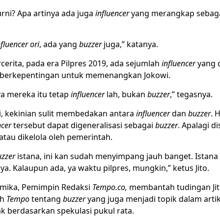
ni? Apa artinya ada juga
influencer
yang merangkap sebag
nfluencer
ori
, ada yang
buzzer
juga,” katanya.
ercerita, pada era Pilpres 2019, ada sejumlah
influencer
yang d
 berkepentingan untuk memenangkan Jokowi.
ya mereka itu tetap
influencer
lah, bukan
buzzer
,” tegasnya.
i, kekinian sulit membedakan antara
influencer
dan
buzzer
. 
ncer
tersebut dapat digeneralisasi sebagai
buzzer
. Apalagi d
atau dikelola oleh pemerintah.
zzer
istana, ini kan sudah menyimpang jauh banget. Istana
a. Kalaupun ada, ya waktu pilpres, mungkin,” ketus Jito.
mika, Pemimpin Redaksi
Tempo.co,
membantah tudingan Jito
ah
Tempo
tentang
buzzer
yang juga menjadi topik dalam artike
k berdasarkan spekulasi pukul rata.