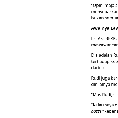
“Opini majal
menyebarkan 
bukan semu
Awalnya La
LELAKI BERKU
mewawancarai
Dia adalah Ru
terhadap keb
daring.
Rudi juga ke
dinilainya m
“Mas Rudi, se
“Kalau saya 
buzzer
kebenar