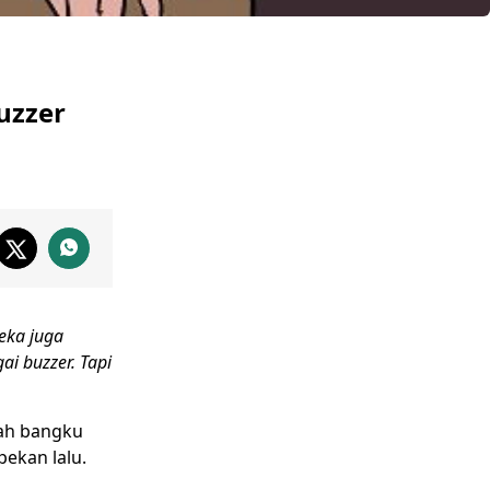
uzzer
eka juga
gai
buzzer
. Tapi
uah bangku
ekan lalu.