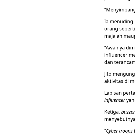
“Menyimpang
Ia menuding i
orang seperti
majalah mau
“Awalnya dim
influencer me
dan terancam
Jito mengung
aktivitas di m
Lapisan pert
influencer
yang
Ketiga,
buzzer
menyebutnya
“
Cyber troops
i