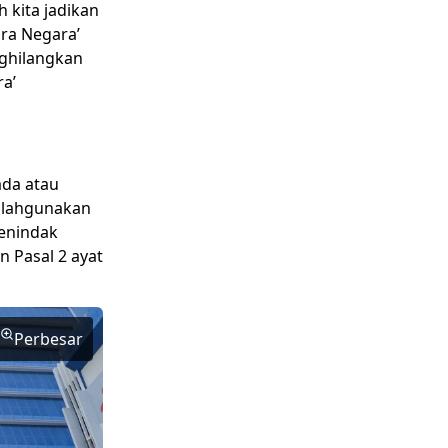
kita jadikan
ara Negara’
ghilangkan
a’
ada atau
alahgunakan
menindak
n Pasal 2 ayat
Perbesar