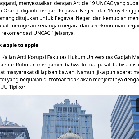
ganti, menyesuaikan dengan Article 19 UNCAC yang sudah 
p Orang’ diganti dengan ‘Pegawai Negeri’ dan ‘Penyelengg
emang ditujukan untuk Pegawai Negeri dan kemudian men
dapat merugikan keuangan negara dan perekonomian negar
rekomendasi UNCAC,” jelasnya.
k apple to apple
t Kajian Anti Korupsi Fakultas Hukum Universitas Gadjah M
aenur Rohman mengamini bahwa kedua pasal itu bisa dis
at masyarakat di lapisan bawah. Namun, jika pun aparat 
l yang berjualan di trotoar tidak akan menjeratnya denga
 UU Tipikor.