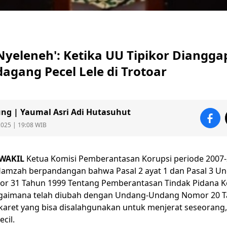
Nyeleneh': Ketika UU Tipikor Diangga
dagang Pecel Lele di Trotoar
ung | Yaumal Asri Adi Hutasuhut
2025 | 19:08 WIB
WAKIL
Ketua Komisi Pemberantasan Korupsi periode 2007
amzah berpandangan bahwa Pasal 2 ayat 1 dan Pasal 3 U
r 31 Tahun 1999 Tentang Pemberantasan
Tindak Pidana K
agaimana telah diubah dengan Undang-Undang Nomor 20 T
 karet yang bisa disalahgunakan untuk menjerat seseorang
cil.