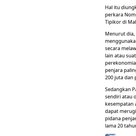
Hal itu diun
perkara Nomo
Tipikor di
Mah
Menurut dia,
menggunakan p
secara melaw
lain atau su
perekonomian
penjara palin
200 juta dan 
Sedangkan Pa
sendiri atau
kesempatan a
dapat merugi
pidana penjar
lama 20 tahun