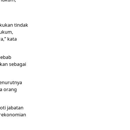
n
akukan tindak
hukum,
a,” kata
Sebab
akan sebagai
menurutnya
ua orang
oti jabatan
erekonomian