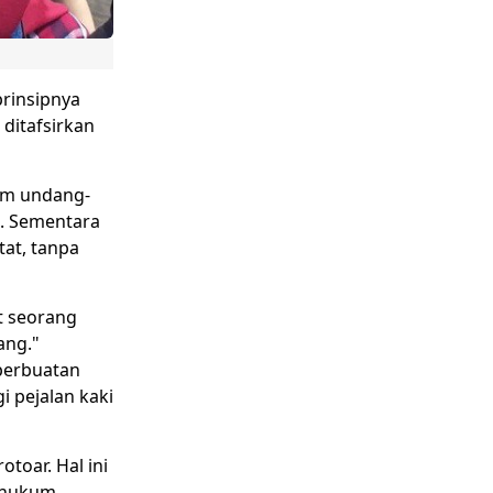
rinsipnya
 ditafsirkan
am undang-
t. Sementara
at, tanpa
t seorang
ang."
perbuatan
 pejalan kaki
toar. Hal ini
 hukum,