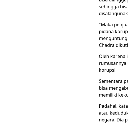
sehingga bisa
disalahgunak
"Maka penjual
pidana korup
menguntungka
Chadra dikut
Oleh karena i
rumusannya 
korupsi.
Sementara pa
bisa mengabu
memiliki kek
Padahal, kata
atau keduduk
negara. Dia p