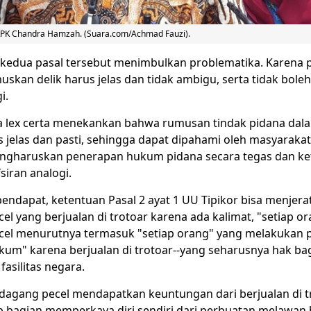
KPK Chandra Hamzah. (Suara.com/Achmad Fauzi).
 kedua pasal tersebut menimbulkan problematika. Karena p
kan delik harus jelas dan tidak ambigu, serta tidak boleh
i.
 lex certa menekankan bahwa rumusan tindak pidana dal
 jelas dan pasti, sehingga dapat dipahami oleh masyaraka
mengharuskan penerapan hukum pidana secara tegas dan ket
iran analogi.
endapat, ketentuan Pasal 2 ayat 1 UU Tipikor bisa menjera
l yang berjualan di trotoar karena ada kalimat, "setiap or
el menurutnya termasuk "setiap orang" yang melakukan 
um" karena berjualan di trotoar--yang seharusnya hak bagi
asilitas negara.
agang pecel mendapatkan keuntungan dari berjualan di tro
p bagian memperkaya diri sendiri dari perbuatan melawan