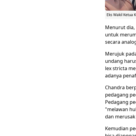
Eks Wakil Ketua 
Menurut dia,
untuk merumus
secara analog
Merujuk pada
undang harus
lex stricta 
adanya penafs
Chandra berp
pedagang pece
Pedagang pec
"melawan huk
dan merusak f
Kemudian ped
bisa diangga