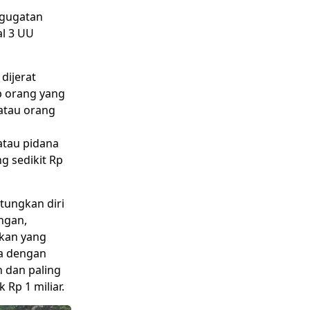
 gugatan
al 3 UU
dijerat
p orang yang
atau orang
atau pidana
g sedikit Rp
tungkan diri
ngan,
kan yang
a dengan
n dan paling
 Rp 1 miliar.