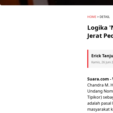
HOME
> DETAIL
Logika '
Jerat Pe
Erick Tanj
Kamis, 26 Juni 
Suara.com -
Chandra M. H
Undang Nomo
Tipikor
) seb
adalah pasal
masyarakat ke