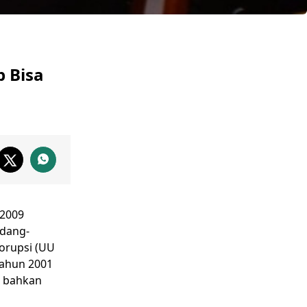
p Bisa
-2009
ndang-
orupsi
(
UU
ahun 2001
, bahkan