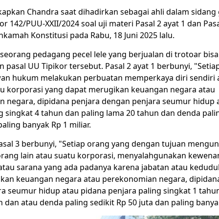
gkapkan Chandra saat dihadirkan sebagai ahli dalam sidang
r 142/PUU-XXII/2024 soal
uji materi
Pasal 2 ayat 1 dan Pas
kamah Konstitusi
pada Rabu, 18 Juni 2025 lalu.
 seorang
pedagang pecel lele
yang berjualan di trotoar bisa 
asal UU Tipikor tersebut. Pasal 2 ayat 1 berbunyi, "Setia
an hukum melakukan perbuatan memperkaya diri sendiri 
atu korporasi yang dapat merugikan keuangan negara atau
 negara, dipidana penjara dengan penjara seumur hidup 
g singkat 4 tahun dan paling lama 20 tahun dan denda palin
paling banyak Rp 1 miliar.
sal 3 berbunyi, "Setiap orang yang dengan tujuan mengun
 orang lain atau suatu korporasi, menyalahgunakan kewena
tau sarana yang ada padanya karena jabatan atau kedudu
kan keuangan negara atau perekonomian negara, dipidan
a seumur hidup atau pidana penjara paling singkat 1 tahu
 dan atau denda paling sedikit Rp 50 juta dan paling banyak