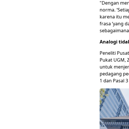
"Dengan meng
norma. ‘Setia
karena itu m
frasa ‘yang 
sebagaimana 
Analogi tida
Peneliti Pusa
Pukat UGM, Z
untuk menjer
pedagang pece
1 dan Pasal 3