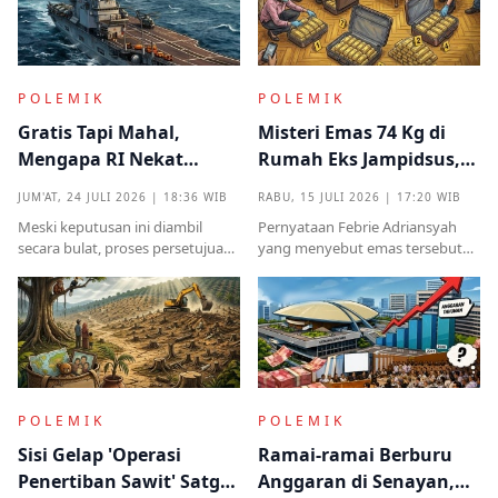
demokrasi
POLEMIK
POLEMIK
Gratis Tapi Mahal,
Misteri Emas 74 Kg di
Mengapa RI Nekat
Rumah Eks Jampidsus,
Terima Hibah Kapal
Benarkah Barang
JUM'AT, 24 JULI 2026 | 18:36 WIB
RABU, 15 JULI 2026 | 17:20 WIB
Induk Tua Italia?
Titipan?
Meski keputusan ini diambil
Pernyataan Febrie Adriansyah
secara bulat, proses persetujuan
yang menyebut emas tersebut
sebelumnya sempat diwarnai
sudah ada pemiliknya justru
kritik tajam terkait prosedur yang
menjadi titik penting dalam
mendadak serta kekhawatiran
proses pembuktian
akan beban anggaran
POLEMIK
POLEMIK
Sisi Gelap 'Operasi
Ramai-ramai Berburu
Penertiban Sawit' Satgas
Anggaran di Senayan,