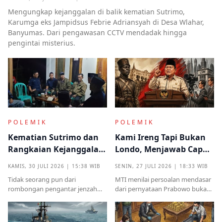
Mengungkap kejanggalan di balik kematian Sutrimo,
Karumga eks Jampidsus Febrie Adriansyah di Desa Wlahar,
Banyumas. Dari pengawasan CCTV mendadak hingga
pengintai misterius.
POLEMIK
POLEMIK
Kematian Sutrimo dan
Kami Ireng Tapi Bukan
Rangkaian Kejanggalan
Londo, Menjawab Cap
yang Muncul dari
Antek Asing dari Podium
KAMIS, 30 JULI 2026 | 15:38 WIB
SENIN, 27 JULI 2026 | 18:33 WIB
Kampung Halaman
Kekuasaan
Tidak seorang pun dari
MTI menilai persoalan mendasar
rombongan pengantar jenzah
dari pernyataan Prabowo bukan
Sutrimo memperkenalkan
semata pada legalitas ucapan,
identitas ataupun menjelaskan
melainkan implikasinya yang
dari instansi mana.
sangat destruktif bagi kualitas