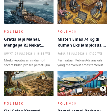
identitas ataupun menjelaskan
melainkan implikasinya yang
dari instansi mana.
sangat destruktif bagi kualitas
demokrasi
POLEMIK
POLEMIK
Gratis Tapi Mahal,
Misteri Emas 74 Kg di
Mengapa RI Nekat
Rumah Eks Jampidsus,
Terima Hibah Kapal
Benarkah Barang
JUM'AT, 24 JULI 2026 | 18:36 WIB
RABU, 15 JULI 2026 | 17:20 WIB
Induk Tua Italia?
Titipan?
Meski keputusan ini diambil
Pernyataan Febrie Adriansyah
secara bulat, proses persetujuan
yang menyebut emas tersebut
sebelumnya sempat diwarnai
sudah ada pemiliknya justru
kritik tajam terkait prosedur yang
menjadi titik penting dalam
mendadak serta kekhawatiran
proses pembuktian
akan beban anggaran
POLEMIK
POLEMIK
Sisi Gelap 'Operasi
Ramai-ramai Berburu