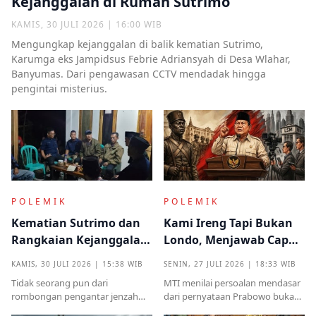
Kejanggalan di Rumah Sutrimo
KAMIS, 30 JULI 2026 | 16:00 WIB
Mengungkap kejanggalan di balik kematian Sutrimo,
Karumga eks Jampidsus Febrie Adriansyah di Desa Wlahar,
Banyumas. Dari pengawasan CCTV mendadak hingga
pengintai misterius.
POLEMIK
POLEMIK
Kematian Sutrimo dan
Kami Ireng Tapi Bukan
Rangkaian Kejanggalan
Londo, Menjawab Cap
yang Muncul dari
Antek Asing dari Podium
KAMIS, 30 JULI 2026 | 15:38 WIB
SENIN, 27 JULI 2026 | 18:33 WIB
Kampung Halaman
Kekuasaan
Tidak seorang pun dari
MTI menilai persoalan mendasar
rombongan pengantar jenzah
dari pernyataan Prabowo bukan
Sutrimo memperkenalkan
semata pada legalitas ucapan,