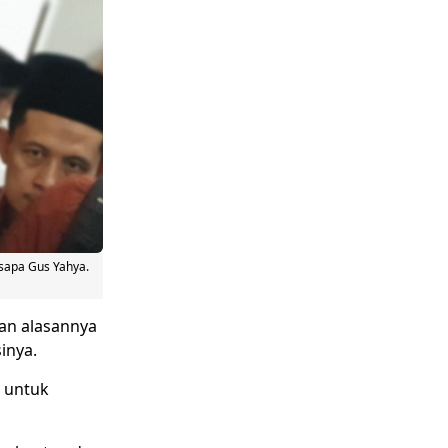
sapa Gus Yahya.
kan alasannya
inya.
 untuk