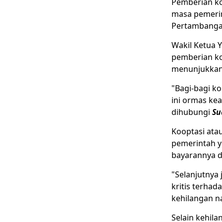
Pemberian k
masa pemerin
Pertambangan
Wakil Ketua 
pemberian ko
menunjukkan
"Bagi-bagi ko
ini ormas kea
dihubungi
Su
Kooptasi ata
pemerintah y
bayarannya d
"Selanjutnya
kritis terhad
kehilangan nal
Selain kehil