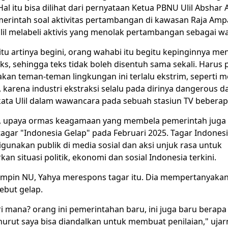
al itu bisa dilihat dari pernyataan Ketua PBNU Ulil Abshar 
rintah soal aktivitas pertambangan di kawasan Raja Amp
lil melabeli aktivis yang menolak pertambangan sebagai w
tu artinya begini, orang wahabi itu begitu kepinginnya me
s, sehingga teks tidak boleh disentuh sama sekali. Harus p
kan teman-teman lingkungan ini terlalu ekstrim, seperti 
, karena industri ekstraksi selalu pada dirinya dangerous da
kata Ulil dalam wawancara pada sebuah stasiun TV beberapa
u, upaya ormas keagamaan yang membela pemerintah juga t
agar "Indonesia Gelap" pada Februari 2025. Tagar Indones
digunakan publik di media sosial dan aksi unjuk rasa untuk
 situasi politik, ekonomi dan sosial Indonesia terkini.
mpin NU, Yahya merespons tagar itu. Dia mempertanyaka
ebut gelap.
ri mana? orang ini pemerintahan baru, ini juga baru berapa
rut saya bisa diandalkan untuk membuat penilaian," ujarny