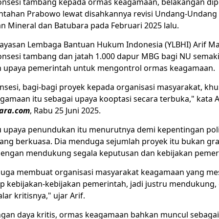
onsesi tambang kepada ormas keagamaan, belakangan dip
tahan Prabowo lewat disahkannya revisi Undang-Undang
 Mineral dan Batubara pada Februari 2025 lalu.
Yayasan Lembaga Bantuan Hukum Indonesia (YLBHI) Arif Ma
nsesi tambang dan jatah 1.000 dapur MBG bagi NU semak
 upaya pemerintah untuk mengontrol ormas keagamaan.
nsesi, bagi-bagi proyek kepada organisasi masyarakat, khu
gamaan itu sebagai upaya kooptasi secara terbuka," kata Ar
ara.com
, Rabu 25 Juni 2025.
u upaya penundukan itu menurutnya demi kepentingan poli
ang berkuasa. Dia menduga sejumlah proyek itu bukan grati
engan mendukung segala keputusan dan kebijakan pemerin
 juga membuat organisasi masyarakat keagamaan yang mes
ap kebijakan-kebijakan pemerintah, jadi justru mendukung,
ar kritisnya," ujar Arif.
angan daya kritis, ormas keagamaan bahkan muncul sebaga