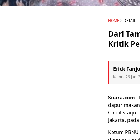
HOME
> DETAIL
Dari Tam
Kritik P
Erick Tanj
Kamis, 26 Juni 
Suara.com -
dapur
makan 
Cholil Staquf
Jakarta, pada 
Ketum PBNU y
dengan kepa