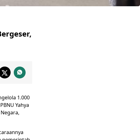
ergeser,
gelola 1.000
m
PBNU
Yahya
 Negara,
caraannya
a pemerintah