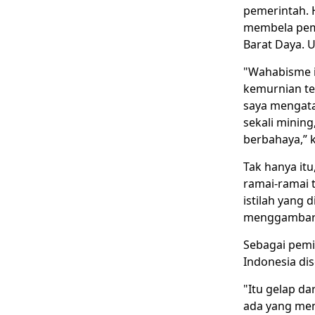
pemerintah. H
membela peme
Barat Daya. U
"Wahabisme i
kemurnian tek
saya mengata
sekali mining
berbahaya,” 
Tak hanya it
ramai-ramai t
istilah yang 
menggambarkan
Sebagai pemi
Indonesia dis
"Itu gelap da
ada yang menu