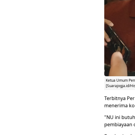
Ketua Umum Pengu
[Suarajogja.id/H
Terbitnya Pe
menerima kon
"
NU
ini butu
pembiayaan or