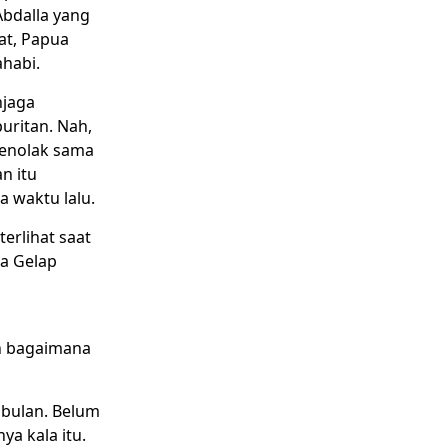
Abdalla yang
at, Papua
ahabi.
njaga
uritan. Nah,
menolak sama
n itu
 waktu lalu.
erlihat saat
ia Gelap
n bagaimana
 bulan. Belum
a kala itu.