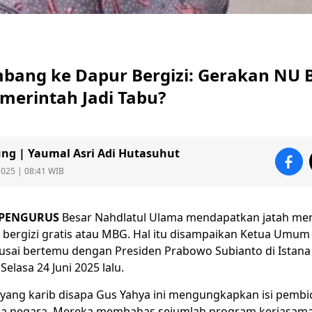
bang ke Dapur Bergizi: Gerakan NU B
emerintah Jadi Tabu?
ung | Yaumal Asri Adi Hutasuhut
2025 | 08:41 WIB
PENGURUS
Besar Nahdlatul Ulama mendapatkan jatah men
bergizi gratis
atau
MBG
. Hal itu disampaikan Ketua Umu
usai bertemu dengan Presiden
Prabowo Subianto
di Istana
Selasa 24 Juni 2025 lalu.
ang karib disapa Gus Yahya ini mengungkapkan isi pembi
la negara. Mereka membahas sejumlah program kerjasam