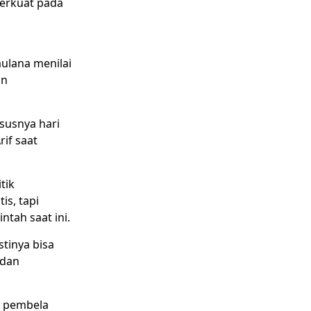
erkuat pada
ulana menilai
in
susnya hari
if saat
tik
s, tapi
tah saat ini.
tinya bisa
 dan
i pembela