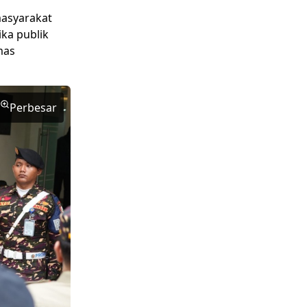
masyarakat
ka publik
mas
Perbesar