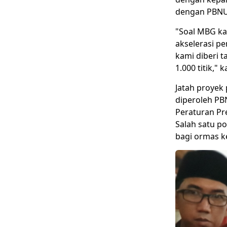
dengan PBNU,
"Soal MBG kam
akselerasi p
kami diberi t
1.000 titik," 
Jatah proyek
diperoleh PB
Peraturan Pr
Salah satu po
bagi ormas 