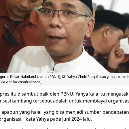
rus Besar Nahdlatul Ulama (PBNU), KH Yahya Cholil Staquf atau yang akrab di
iskia Andika Weadcaksana]
rpres itu disambut baik oleh PBNU. Yahya kala itu mengata
sesi tambang tersebut adalah untuk membiayai organisas
h apapun yang halal, yang bisa menjadi sumber pendapatan
ganisasi," kata Yahya pada Juni 2024 lalu.