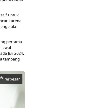
esif untuk
ncar karena
mengelola
yang pertama
 lewat
da Juli 2024.
aha tambang
Perbesar