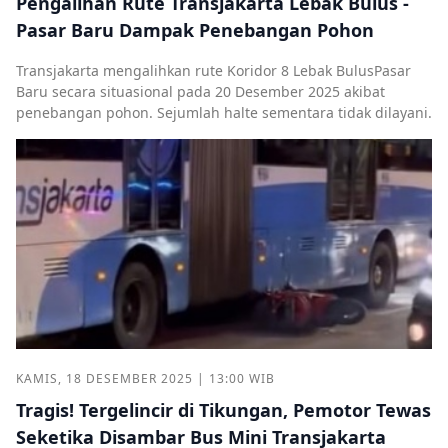
Pengalihan Rute Transjakarta Lebak Bulus -
Pasar Baru Dampak Penebangan Pohon
Transjakarta mengalihkan rute Koridor 8 Lebak BulusPasar
Baru secara situasional pada 20 Desember 2025 akibat
penebangan pohon. Sejumlah halte sementara tidak dilayani.
KAMIS, 18 DESEMBER 2025 | 13:00 WIB
Tragis! Tergelincir di Tikungan, Pemotor Tewas
Seketika Disambar Bus Mini Transjakarta