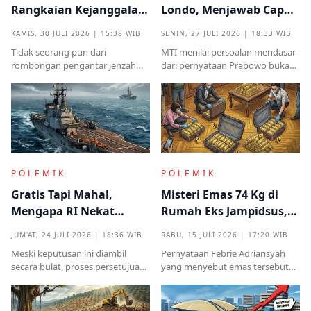
Rangkaian Kejanggalan
Londo, Menjawab Cap
yang Muncul dari
Antek Asing dari Podium
KAMIS, 30 JULI 2026 | 15:38 WIB
SENIN, 27 JULI 2026 | 18:33 WIB
Kampung Halaman
Kekuasaan
Tidak seorang pun dari
MTI menilai persoalan mendasar
rombongan pengantar jenzah
dari pernyataan Prabowo bukan
Sutrimo memperkenalkan
semata pada legalitas ucapan,
identitas ataupun menjelaskan
melainkan implikasinya yang
dari instansi mana.
sangat destruktif bagi kualitas
demokrasi
POLEMIK
POLEMIK
Gratis Tapi Mahal,
Misteri Emas 74 Kg di
Mengapa RI Nekat
Rumah Eks Jampidsus,
Terima Hibah Kapal
Benarkah Barang
JUM'AT, 24 JULI 2026 | 18:36 WIB
RABU, 15 JULI 2026 | 17:20 WIB
Induk Tua Italia?
Titipan?
Meski keputusan ini diambil
Pernyataan Febrie Adriansyah
secara bulat, proses persetujuan
yang menyebut emas tersebut
sebelumnya sempat diwarnai
sudah ada pemiliknya justru
kritik tajam terkait prosedur yang
menjadi titik penting dalam
mendadak serta kekhawatiran
proses pembuktian