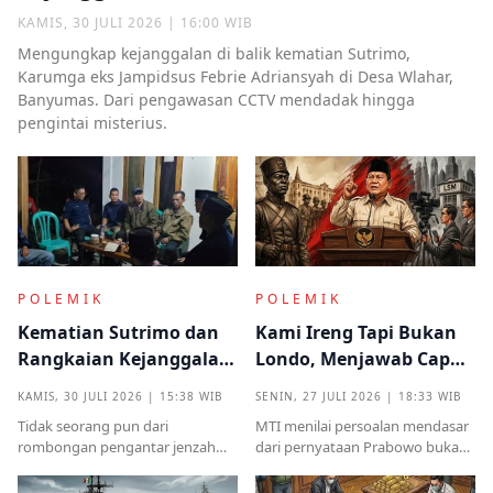
KAMIS, 30 JULI 2026 | 16:00 WIB
Mengungkap kejanggalan di balik kematian Sutrimo,
Karumga eks Jampidsus Febrie Adriansyah di Desa Wlahar,
Banyumas. Dari pengawasan CCTV mendadak hingga
pengintai misterius.
POLEMIK
POLEMIK
Kematian Sutrimo dan
Kami Ireng Tapi Bukan
Rangkaian Kejanggalan
Londo, Menjawab Cap
yang Muncul dari
Antek Asing dari Podium
KAMIS, 30 JULI 2026 | 15:38 WIB
SENIN, 27 JULI 2026 | 18:33 WIB
Kampung Halaman
Kekuasaan
Tidak seorang pun dari
MTI menilai persoalan mendasar
rombongan pengantar jenzah
dari pernyataan Prabowo bukan
Sutrimo memperkenalkan
semata pada legalitas ucapan,
identitas ataupun menjelaskan
melainkan implikasinya yang