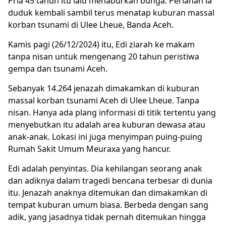
Pria 45 tahun itu lalu menaburkan bunga. Perlahan ia
duduk kembali sambil terus menatap
kuburan massal
korban
tsunami
di Ulee Lheue, Banda
Aceh
.
Kamis pagi (26/12/2024) itu, Edi ziarah ke makam
tanpa nisan untuk mengenang 20 tahun peristiwa
gempa dan tsunami Aceh.
Sebanyak 14.264 jenazah dimakamkan di kuburan
massal korban tsunami Aceh di Ulee Lheue. Tanpa
nisan. Hanya ada plang informasi di titik tertentu yang
menyebutkan itu adalah area kuburan dewasa atau
anak-anak. Lokasi ini juga menyimpan puing-puing
Rumah Sakit Umum Meuraxa yang hancur.
Edi adalah penyintas. Dia kehilangan seorang anak
dan adiknya dalam tragedi bencana terbesar di dunia
itu. Jenazah anaknya ditemukan dan dimakamkan di
tempat kuburan umum biasa. Berbeda dengan sang
adik, yang jasadnya tidak pernah ditemukan hingga