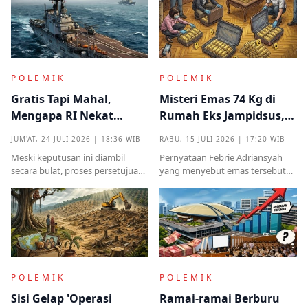
dari instansi mana.
sangat destruktif bagi kualitas
demokrasi
POLEMIK
POLEMIK
Gratis Tapi Mahal,
Misteri Emas 74 Kg di
Mengapa RI Nekat
Rumah Eks Jampidsus,
Terima Hibah Kapal
Benarkah Barang
JUM'AT, 24 JULI 2026 | 18:36 WIB
RABU, 15 JULI 2026 | 17:20 WIB
Induk Tua Italia?
Titipan?
Meski keputusan ini diambil
Pernyataan Febrie Adriansyah
secara bulat, proses persetujuan
yang menyebut emas tersebut
sebelumnya sempat diwarnai
sudah ada pemiliknya justru
kritik tajam terkait prosedur yang
menjadi titik penting dalam
mendadak serta kekhawatiran
proses pembuktian
akan beban anggaran
POLEMIK
POLEMIK
Sisi Gelap 'Operasi
Ramai-ramai Berburu