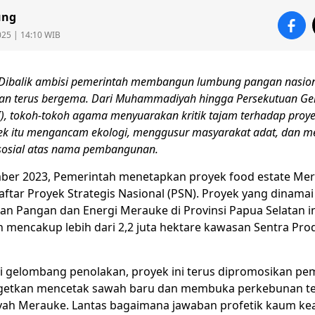
ung
025 | 14:10 WIB
Dibalik ambisi pemerintah membangun lumbung pangan nasion
an terus bergema. Dari Muhammadiyah hingga Persekutuan Ger
I), tokoh-tokoh agama menyuarakan kritik tajam terhadap proy
ek itu mengancam ekologi, menggusur masyarakat adat, dan 
sosial atas nama pembangunan.
er 2023, Pemerintah menetapkan proyek food estate Mer
aftar
Proyek Strategis Nasional
(
PSN
). Proyek yang dinama
n Pangan dan Energi Merauke di Provinsi
Papua
Selatan i
n mencakup lebih dari 2,2 juta hektare kawasan Sentra Pr
 gelombang penolakan, proyek ini terus dipromosikan pem
getkan mencetak sawah baru dan membuka perkebunan te
yah Merauke. Lantas bagaimana jawaban profetik kaum k