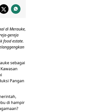
al di
Merauke
,
eja-gereja
ek
food estate
.
melanggengkan
auke sebagai
i Kawasan
ni
oduksi Pangan
erintah,
bu di hampir
eagamaan?