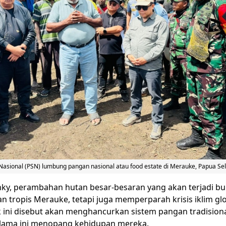
Nasional (PSN) lumbung pangan nasional atau food estate di Merauke, Papua Sela
ky, perambahan hutan besar-besaran yang akan terjadi b
 tropis Merauke, tetapi juga memperparah krisis iklim glo
ek ini disebut akan menghancurkan sistem pangan tradision
elama ini menopang kehidupan mereka.