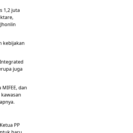
 1,2 juta
ktare,
Jhonlin
n kebijakan
Integrated
erupa juga
u MIFEE, dan
n kawasan
kapnya.
 Ketua PP
ntuk baru