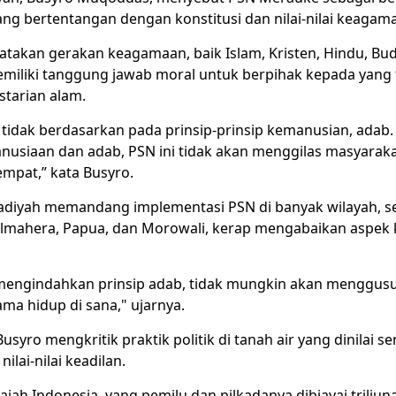
ang bertentangan dengan konstitusi dan nilai-nilai keagam
takan gerakan keagamaan, baik Islam, Kristen, Hindu, B
iliki tanggung jawab moral untuk berpihak kepada yang 
starian alam.
 tidak berdasarkan pada prinsip-prinsip kemanusian, adab.
usiaan dan adab, PSN ini tidak akan menggilas masyarak
empat,” kata Busyro.
iyah memandang implementasi PSN di banyak wilayah, se
mahera, Papua, dan Morowali, kerap mengabaikan aspek
i mengindahkan prinsip adab, tidak mungkin akan menggus
ma hidup di sana," ujarnya.
Busyro mengkritik praktik politik di tanah air yang dinilai s
ilai-nilai keadilan.
ajah Indonesia, yang pemilu dan pilkadanya dibiayai triliun