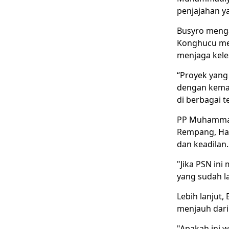
penjajahan y
Busyro menga
Konghucu mem
menjaga kele
“Proyek yang
dengan keman
di berbagai t
PP Muhammad
Rempang, Hal
dan keadilan.
"Jika PSN in
yang sudah la
Lebih lanjut, 
menjauh dari n
"Apakah ini w