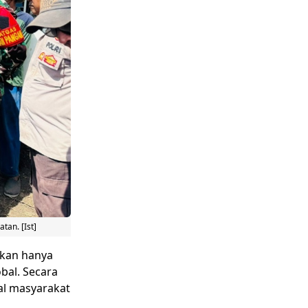
tan. [Ist]
ukan hanya
bal. Secara
al masyarakat