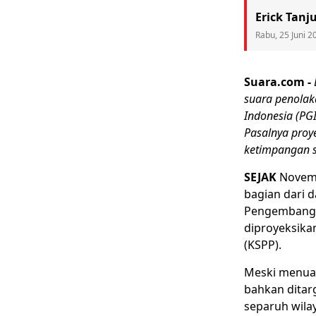
Erick Tanj
Rabu, 25 Juni 2
Suara.com -
suara penolak
Indonesia (PG
Pasalnya proy
ketimpangan 
SEJAK
Novemb
bagian dari d
Pengembanga
diproyeksika
(KSPP).
Meski menuai
bahkan ditar
separuh wila