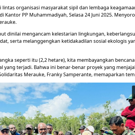
i lintas organisasi masyarakat sipil dan lembaga keagamaa
di Kantor PP Muhammadiyah, Selasa 24 Juni 2025. Menyor
erauke.
but dinilai mengancam kelestarian lingkungan, keberlangs
at, serta melanggengkan ketidakadilan sosial ekologis yang
angka seperti itu (2,2 hetare), kita membayangkan bencana
l yang terjadi. Bahwa ini benar-benar proyek yang menjaja
Solidaritas Merauke, Franky Samperante, memaparkan te