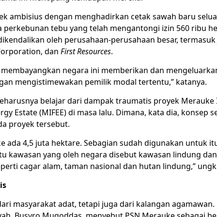
ek ambisius dengan menghadirkan cetak sawah baru seluas
a perkebunan tebu yang telah mengantongi izin 560 ribu he
ikendalikan oleh perusahaan-perusahaan besar, termasuk 
orporation, dan
First Resources
.
isa membayangkan negara ini memberikan dan mengeluarka
an mengistimewakan pemilik modal tertentu,” katanya.
eharusnya belajar dari dampak traumatis proyek Merauke 
gy Estate (MIFEE) di masa lalu. Dimana, kata dia, konsep s
da proyek tersebut.
e ada 4,5 juta hektare. Sebagian sudah digunakan untuk it
 itu kawasan yang oleh negara disebut kawasan lindung da
perti cagar alam, taman nasional dan hutan lindung,” ung
is
dari masyarakat adat, tetapi juga dari kalangan agamawan.
h, Busyro Muqoddas, menyebut PSN Merauke sebagai be