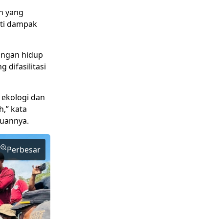
n yang
oti dampak
ungan hidup
 difasilitasi
 ekologi dan
h,” kata
muannya.
Perbesar