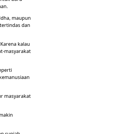
aan.
uddha, maupun
tertindas dan
 Karena kalau
at-masyarakat
perti
 kemanusiaan
ur masyarakat
emakin
an rupiah,