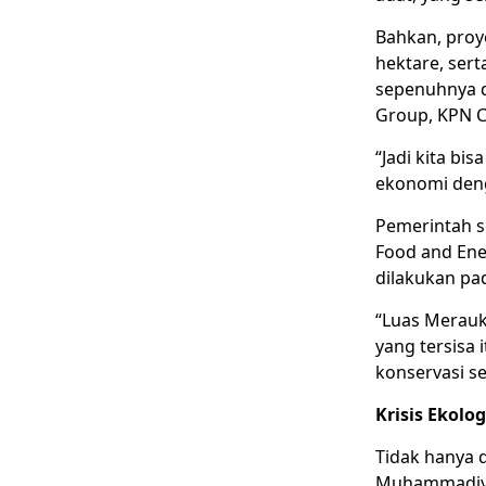
Bahkan, proy
hektare, sert
sepenuhnya d
Group, KPN C
“Jadi kita b
ekonomi deng
Pemerintah s
Food and Ener
dilakukan pa
“Luas Merauk
yang tersisa
konservasi se
Krisis Ekolog
Tidak hanya 
Muhammadiya