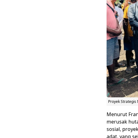
Proyek Strategis 
Menurut Fran
merusak hutan
sosial, proy
adat, yang s