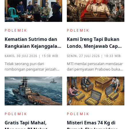
POLEMIK
POLEMIK
Kematian Sutrimo dan
Kami Ireng Tapi Bukan
Rangkaian Kejanggalan
Londo, Menjawab Cap
yang Muncul dari
Antek Asing dari Podium
KAMIS, 30 JULI 2026 | 15:38 WIB
SENIN, 27 JULI 2026 | 18:33 WIB
Kampung Halaman
Kekuasaan
Tidak seorang pun dari
MTI menilai persoalan mendasar
rombongan pengantar jenzah
dari pernyataan Prabowo bukan
Sutrimo memperkenalkan
semata pada legalitas ucapan,
identitas ataupun menjelaskan
melainkan implikasinya yang
dari instansi mana.
sangat destruktif bagi kualitas
demokrasi
POLEMIK
POLEMIK
Gratis Tapi Mahal,
Misteri Emas 74 Kg di