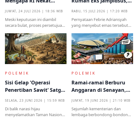
Mengapa RI Nekat
Rumah Eks Jampidsus,
Terima Hibah Kapal
Benarkah Barang
JUM'AT, 24 JULI 2026 | 18:36 WIB
RABU, 15 JULI 2026 | 17:20 WIB
Induk Tua Italia?
Titipan?
Meski keputusan ini diambil
Pernyataan Febrie Adriansyah
secara bulat, proses persetujuan
yang menyebut emas tersebut
sebelumnya sempat diwarnai
sudah ada pemiliknya justru
kritik tajam terkait prosedur yang
menjadi titik penting dalam
mendadak serta kekhawatiran
proses pembuktian
akan beban anggaran
POLEMIK
POLEMIK
Sisi Gelap 'Operasi
Ramai-ramai Berburu
Penertiban Sawit' Satgas
Anggaran di Senayan,
PKH dan Tentara di Tesso
Efisiensi Prabowo Cuma
SELASA, 23 JUNI 2026 | 15:59 WIB
JUM'AT, 19 JUNI 2026 | 21:10 WIB
Nilo
Omon-omon?
Di balik narasi hijau
Sejumlah kementerian dan
menyelamatkan Taman Nasional
lembaga berbondong-bondong
Tesso Nilo, ribuan warga kecil kini
mengajukan tambahan
kehilangan segalanyamulai dari
anggaran kepada DPR RI.
rumah, kebun, hingga anggota
Nilainya tidak kecil, mulai dari
keluarga dipenjara.
ratusan miliar hingga puluhan