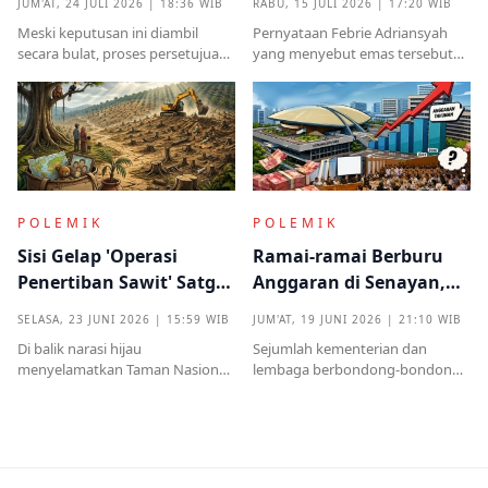
JUM'AT, 24 JULI 2026 | 18:36 WIB
RABU, 15 JULI 2026 | 17:20 WIB
Induk Tua Italia?
Titipan?
Meski keputusan ini diambil
Pernyataan Febrie Adriansyah
secara bulat, proses persetujuan
yang menyebut emas tersebut
sebelumnya sempat diwarnai
sudah ada pemiliknya justru
kritik tajam terkait prosedur yang
menjadi titik penting dalam
mendadak serta kekhawatiran
proses pembuktian
akan beban anggaran
POLEMIK
POLEMIK
Sisi Gelap 'Operasi
Ramai-ramai Berburu
Penertiban Sawit' Satgas
Anggaran di Senayan,
PKH dan Tentara di Tesso
Efisiensi Prabowo Cuma
SELASA, 23 JUNI 2026 | 15:59 WIB
JUM'AT, 19 JUNI 2026 | 21:10 WIB
Nilo
Omon-omon?
Di balik narasi hijau
Sejumlah kementerian dan
menyelamatkan Taman Nasional
lembaga berbondong-bondong
Tesso Nilo, ribuan warga kecil kini
mengajukan tambahan
kehilangan segalanyamulai dari
anggaran kepada DPR RI.
rumah, kebun, hingga anggota
Nilainya tidak kecil, mulai dari
keluarga dipenjara.
ratusan miliar hingga puluhan
triliun rupiah