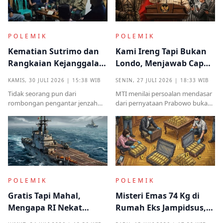
POLEMIK
POLEMIK
Kematian Sutrimo dan
Kami Ireng Tapi Bukan
Rangkaian Kejanggalan
Londo, Menjawab Cap
yang Muncul dari
Antek Asing dari Podium
KAMIS, 30 JULI 2026 | 15:38 WIB
SENIN, 27 JULI 2026 | 18:33 WIB
Kampung Halaman
Kekuasaan
Tidak seorang pun dari
MTI menilai persoalan mendasar
rombongan pengantar jenzah
dari pernyataan Prabowo bukan
Sutrimo memperkenalkan
semata pada legalitas ucapan,
identitas ataupun menjelaskan
melainkan implikasinya yang
dari instansi mana.
sangat destruktif bagi kualitas
demokrasi
POLEMIK
POLEMIK
Gratis Tapi Mahal,
Misteri Emas 74 Kg di
Mengapa RI Nekat
Rumah Eks Jampidsus,
Terima Hibah Kapal
Benarkah Barang