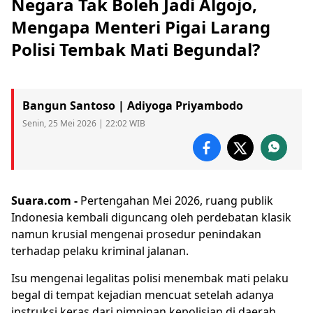
Negara Tak Boleh Jadi Algojo,
Mengapa Menteri Pigai Larang
Polisi Tembak Mati Begundal?
Bangun Santoso | Adiyoga Priyambodo
Senin, 25 Mei 2026 | 22:02 WIB
Suara.com -
Pertengahan Mei 2026, ruang publik
Indonesia kembali diguncang oleh perdebatan klasik
namun krusial mengenai prosedur penindakan
terhadap pelaku
kriminal
jalanan.
Isu mengenai legalitas polisi menembak mati pelaku
begal
di tempat kejadian mencuat setelah adanya
instruksi keras dari pimpinan kepolisian di daerah.