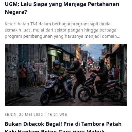
UGM: Lalu Siapa yang Menjaga Pertahanan
Negara?
Keterlibatan TNI dalam berbagai program sipil dinilai
semakin luas, mulai dari sektor pangan hingga berbagai
program pembangunan yang harusnya menjadi domain
institusi sipil.
SENIN, 25 MEI 2026 | 16:21 WIB
Bukan Dibacok Begal! Pria di Tambora Patah
Kaki Hantam Beton Gara-gara Mabuk