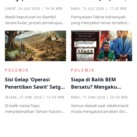
Terima Hibah Kapal
Benarkah Barang
JUM'AT, 24 JULI 2026 | 18:36 WIB
RABU, 15 JULI 2026 | 17:20 WIB
Induk Tua Italia?
Titipan?
Meski keputusan ini diambil
Pernyataan Febrie Adriansyah
secara bulat, proses persetujuan
yang menyebut emas tersebut
sebelumnya sempat diwarnai
sudah ada pemiliknya justru
kritik tajam terkait prosedur yang
menjadi titik penting dalam
mendadak serta kekhawatiran
proses pembuktian
akan beban anggaran
POLEMIK
POLEMIK
Sisi Gelap 'Operasi
Siapa di Balik BEM
Penertiban Sawit' Satgas
Bersatu? Mengaku
PKH dan Tentara di Tesso
Kelompok Mahasiswa,
SELASA, 23 JUNI 2026 | 15:59 WIB
RABU, 17 JUNI 2026 | 20:38 WIB
Nilo
Tapi Dicap Gaib Oleh
Di balik narasi hijau
Semua diawali saat sekelompok
Kampus
menyelamatkan Taman Nasional
muda mengatasnamakan diri
Tesso Nilo, ribuan warga kecil kini
BEM Bersatu secara tiba-tiba
kehilangan segalanyamulai dari
menggelar konferensi pers pada
rumah, kebun, hingga anggota
Selasa, 16 Juni 2026
keluarga dipenjara.