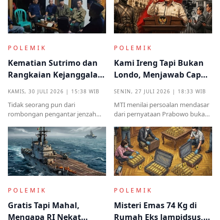
POLEMIK
POLEMIK
Kematian Sutrimo dan
Kami Ireng Tapi Bukan
Rangkaian Kejanggalan
Londo, Menjawab Cap
yang Muncul dari
Antek Asing dari Podium
KAMIS, 30 JULI 2026 | 15:38 WIB
SENIN, 27 JULI 2026 | 18:33 WIB
Kampung Halaman
Kekuasaan
Tidak seorang pun dari
MTI menilai persoalan mendasar
rombongan pengantar jenzah
dari pernyataan Prabowo bukan
Sutrimo memperkenalkan
semata pada legalitas ucapan,
identitas ataupun menjelaskan
melainkan implikasinya yang
dari instansi mana.
sangat destruktif bagi kualitas
demokrasi
POLEMIK
POLEMIK
Gratis Tapi Mahal,
Misteri Emas 74 Kg di
Mengapa RI Nekat
Rumah Eks Jampidsus,