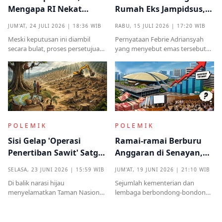
Mengapa RI Nekat
Rumah Eks Jampidsus,
Terima Hibah Kapal
Benarkah Barang
JUM'AT, 24 JULI 2026 | 18:36 WIB
RABU, 15 JULI 2026 | 17:20 WIB
Induk Tua Italia?
Titipan?
Meski keputusan ini diambil
Pernyataan Febrie Adriansyah
secara bulat, proses persetujuan
yang menyebut emas tersebut
sebelumnya sempat diwarnai
sudah ada pemiliknya justru
kritik tajam terkait prosedur yang
menjadi titik penting dalam
mendadak serta kekhawatiran
proses pembuktian
akan beban anggaran
POLEMIK
POLEMIK
Sisi Gelap 'Operasi
Ramai-ramai Berburu
Penertiban Sawit' Satgas
Anggaran di Senayan,
PKH dan Tentara di Tesso
Efisiensi Prabowo Cuma
SELASA, 23 JUNI 2026 | 15:59 WIB
JUM'AT, 19 JUNI 2026 | 21:10 WIB
Nilo
Omon-omon?
Di balik narasi hijau
Sejumlah kementerian dan
menyelamatkan Taman Nasional
lembaga berbondong-bondong
Tesso Nilo, ribuan warga kecil kini
mengajukan tambahan
kehilangan segalanyamulai dari
anggaran kepada DPR RI.
rumah, kebun, hingga anggota
Nilainya tidak kecil, mulai dari