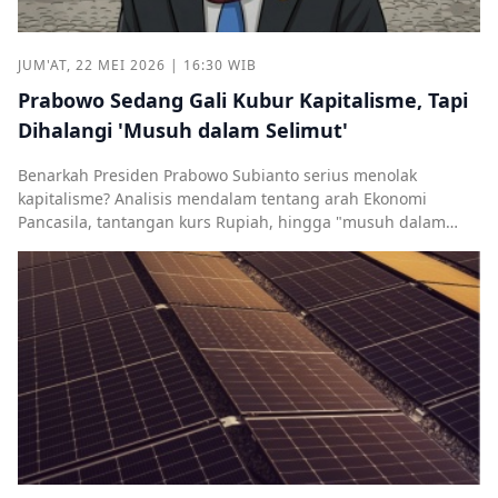
JUM'AT, 22 MEI 2026 | 16:30 WIB
Prabowo Sedang Gali Kubur Kapitalisme, Tapi
Dihalangi 'Musuh dalam Selimut'
Benarkah Presiden Prabowo Subianto serius menolak
kapitalisme? Analisis mendalam tentang arah Ekonomi
Pancasila, tantangan kurs Rupiah, hingga "musuh dalam
selimut".