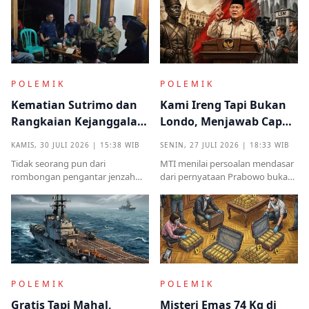
POLEMIK
POLEMIK
Kematian Sutrimo dan
Kami Ireng Tapi Bukan
Rangkaian Kejanggalan
Londo, Menjawab Cap
yang Muncul dari
Antek Asing dari Podium
KAMIS, 30 JULI 2026 | 15:38 WIB
SENIN, 27 JULI 2026 | 18:33 WIB
Kampung Halaman
Kekuasaan
Tidak seorang pun dari
MTI menilai persoalan mendasar
rombongan pengantar jenzah
dari pernyataan Prabowo bukan
Sutrimo memperkenalkan
semata pada legalitas ucapan,
identitas ataupun menjelaskan
melainkan implikasinya yang
dari instansi mana.
sangat destruktif bagi kualitas
demokrasi
POLEMIK
POLEMIK
Gratis Tapi Mahal,
Misteri Emas 74 Kg di