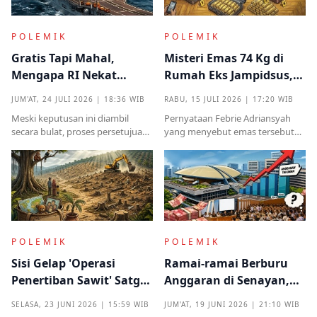
POLEMIK
POLEMIK
Gratis Tapi Mahal,
Misteri Emas 74 Kg di
Mengapa RI Nekat
Rumah Eks Jampidsus,
Terima Hibah Kapal
Benarkah Barang
JUM'AT, 24 JULI 2026 | 18:36 WIB
RABU, 15 JULI 2026 | 17:20 WIB
Induk Tua Italia?
Titipan?
Meski keputusan ini diambil
Pernyataan Febrie Adriansyah
secara bulat, proses persetujuan
yang menyebut emas tersebut
sebelumnya sempat diwarnai
sudah ada pemiliknya justru
kritik tajam terkait prosedur yang
menjadi titik penting dalam
mendadak serta kekhawatiran
proses pembuktian
akan beban anggaran
POLEMIK
POLEMIK
Sisi Gelap 'Operasi
Ramai-ramai Berburu
Penertiban Sawit' Satgas
Anggaran di Senayan,
PKH dan Tentara di Tesso
Efisiensi Prabowo Cuma
SELASA, 23 JUNI 2026 | 15:59 WIB
JUM'AT, 19 JUNI 2026 | 21:10 WIB
Nilo
Omon-omon?