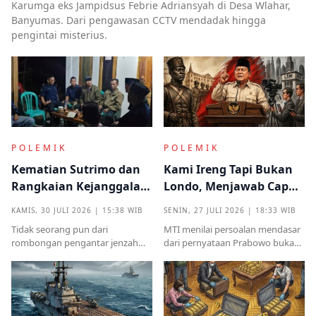
Karumga eks Jampidsus Febrie Adriansyah di Desa Wlahar,
Banyumas. Dari pengawasan CCTV mendadak hingga
pengintai misterius.
POLEMIK
POLEMIK
Kematian Sutrimo dan
Kami Ireng Tapi Bukan
Rangkaian Kejanggalan
Londo, Menjawab Cap
yang Muncul dari
Antek Asing dari Podium
KAMIS, 30 JULI 2026 | 15:38 WIB
SENIN, 27 JULI 2026 | 18:33 WIB
Kampung Halaman
Kekuasaan
Tidak seorang pun dari
MTI menilai persoalan mendasar
rombongan pengantar jenzah
dari pernyataan Prabowo bukan
Sutrimo memperkenalkan
semata pada legalitas ucapan,
identitas ataupun menjelaskan
melainkan implikasinya yang
dari instansi mana.
sangat destruktif bagi kualitas
demokrasi