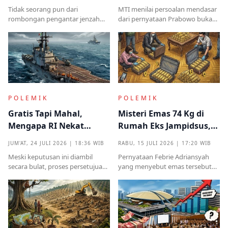
Kampung Halaman
Kekuasaan
Tidak seorang pun dari
MTI menilai persoalan mendasar
rombongan pengantar jenzah
dari pernyataan Prabowo bukan
Sutrimo memperkenalkan
semata pada legalitas ucapan,
identitas ataupun menjelaskan
melainkan implikasinya yang
dari instansi mana.
sangat destruktif bagi kualitas
demokrasi
POLEMIK
POLEMIK
Gratis Tapi Mahal,
Misteri Emas 74 Kg di
Mengapa RI Nekat
Rumah Eks Jampidsus,
Terima Hibah Kapal
Benarkah Barang
JUM'AT, 24 JULI 2026 | 18:36 WIB
RABU, 15 JULI 2026 | 17:20 WIB
Induk Tua Italia?
Titipan?
Meski keputusan ini diambil
Pernyataan Febrie Adriansyah
secara bulat, proses persetujuan
yang menyebut emas tersebut
sebelumnya sempat diwarnai
sudah ada pemiliknya justru
kritik tajam terkait prosedur yang
menjadi titik penting dalam
mendadak serta kekhawatiran
proses pembuktian
akan beban anggaran