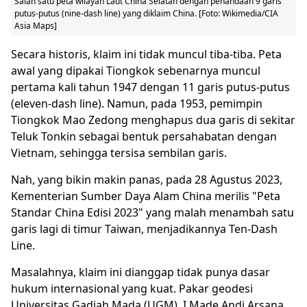
Salah satu peta wilayah Laut China Selatan dengan penandaan 9 garis
putus-putus (nine-dash line) yang diklaim China. [Foto: Wikimedia/CIA
Asia Maps]
Secara historis, klaim ini tidak muncul tiba-tiba. Peta
awal yang dipakai Tiongkok sebenarnya muncul
pertama kali tahun 1947 dengan 11 garis putus-putus
(eleven-dash line). Namun, pada 1953, pemimpin
Tiongkok Mao Zedong menghapus dua garis di sekitar
Teluk Tonkin sebagai bentuk persahabatan dengan
Vietnam, sehingga tersisa sembilan garis.
Nah, yang bikin makin panas, pada 28 Agustus 2023,
Kementerian Sumber Daya Alam China merilis "Peta
Standar China Edisi 2023" yang malah menambah satu
garis lagi di timur Taiwan, menjadikannya Ten-Dash
Line.
Masalahnya, klaim ini dianggap tidak punya dasar
hukum internasional yang kuat. Pakar geodesi
Universitas Gadjah Mada (UGM), I Made Andi Arsana,