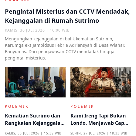
Pengintai Misterius dan CCTV Mendadak,
Kejanggalan di Rumah Sutrimo
KAMIS, 30 JULI 2026 | 16:00 WIB
Mengungkap kejanggalan di balik kematian Sutrimo,
Karumga eks Jampidsus Febrie Adriansyah di Desa Wlahar,
Banyumas. Dari pengawasan CCTV mendadak hingga
pengintai misterius.
POLEMIK
POLEMIK
Kematian Sutrimo dan
Kami Ireng Tapi Bukan
Rangkaian Kejanggalan
Londo, Menjawab Cap
yang Muncul dari
Antek Asing dari Podium
KAMIS, 30 JULI 2026 | 15:38 WIB
SENIN, 27 JULI 2026 | 18:33 WIB