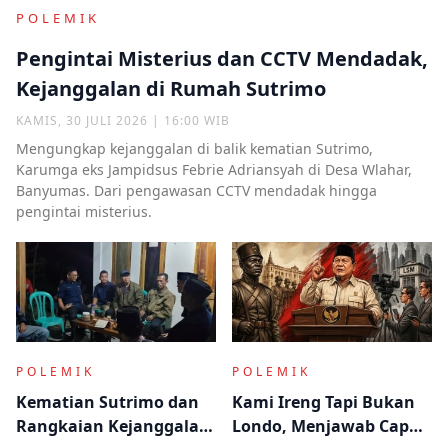
POLEMIK
Pengintai Misterius dan CCTV Mendadak,
Kejanggalan di Rumah Sutrimo
KAMIS, 30 JULI 2026 | 16:00 WIB
Mengungkap kejanggalan di balik kematian Sutrimo,
Karumga eks Jampidsus Febrie Adriansyah di Desa Wlahar,
Banyumas. Dari pengawasan CCTV mendadak hingga
pengintai misterius.
POLEMIK
POLEMIK
Kematian Sutrimo dan
Kami Ireng Tapi Bukan
Rangkaian Kejanggalan
Londo, Menjawab Cap