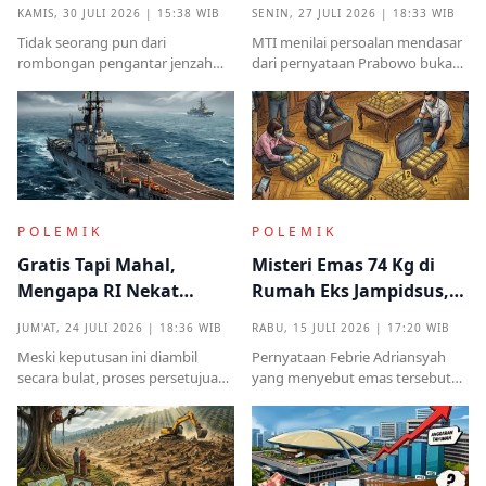
yang Muncul dari
Antek Asing dari Podium
KAMIS, 30 JULI 2026 | 15:38 WIB
SENIN, 27 JULI 2026 | 18:33 WIB
Kampung Halaman
Kekuasaan
Tidak seorang pun dari
MTI menilai persoalan mendasar
rombongan pengantar jenzah
dari pernyataan Prabowo bukan
Sutrimo memperkenalkan
semata pada legalitas ucapan,
identitas ataupun menjelaskan
melainkan implikasinya yang
dari instansi mana.
sangat destruktif bagi kualitas
demokrasi
POLEMIK
POLEMIK
Gratis Tapi Mahal,
Misteri Emas 74 Kg di
Mengapa RI Nekat
Rumah Eks Jampidsus,
Terima Hibah Kapal
Benarkah Barang
JUM'AT, 24 JULI 2026 | 18:36 WIB
RABU, 15 JULI 2026 | 17:20 WIB
Induk Tua Italia?
Titipan?
Meski keputusan ini diambil
Pernyataan Febrie Adriansyah
secara bulat, proses persetujuan
yang menyebut emas tersebut
sebelumnya sempat diwarnai
sudah ada pemiliknya justru
kritik tajam terkait prosedur yang
menjadi titik penting dalam
mendadak serta kekhawatiran
proses pembuktian
akan beban anggaran