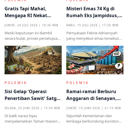
Gratis Tapi Mahal,
Misteri Emas 74 Kg di
Mengapa RI Nekat
Rumah Eks Jampidsus,
Terima Hibah Kapal
Benarkah Barang
JUM'AT, 24 JULI 2026 | 18:36 WIB
RABU, 15 JULI 2026 | 17:20 WIB
Induk Tua Italia?
Titipan?
Meski keputusan ini diambil
Pernyataan Febrie Adriansyah
secara bulat, proses persetujuan
yang menyebut emas tersebut
sebelumnya sempat diwarnai
sudah ada pemiliknya justru
kritik tajam terkait prosedur yang
menjadi titik penting dalam
mendadak serta kekhawatiran
proses pembuktian
akan beban anggaran
POLEMIK
POLEMIK
Sisi Gelap 'Operasi
Ramai-ramai Berburu
Penertiban Sawit' Satgas
Anggaran di Senayan,
PKH dan Tentara di Tesso
Efisiensi Prabowo Cuma
SELASA, 23 JUNI 2026 | 15:59 WIB
JUM'AT, 19 JUNI 2026 | 21:10 WIB
Nilo
Omon-omon?
Di balik narasi hijau
Sejumlah kementerian dan
menyelamatkan Taman Nasional
lembaga berbondong-bondong
Tesso Nilo, ribuan warga kecil kini
mengajukan tambahan