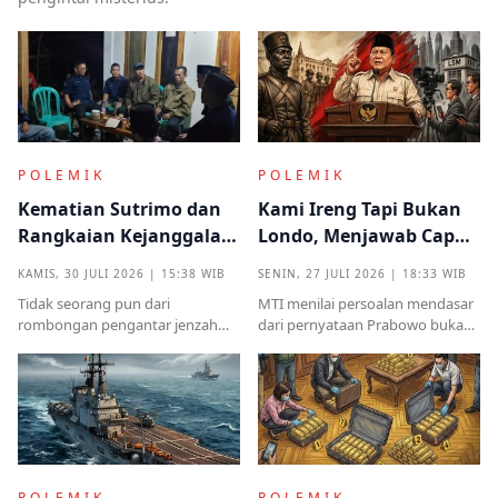
POLEMIK
POLEMIK
Kematian Sutrimo dan
Kami Ireng Tapi Bukan
Rangkaian Kejanggalan
Londo, Menjawab Cap
yang Muncul dari
Antek Asing dari Podium
KAMIS, 30 JULI 2026 | 15:38 WIB
SENIN, 27 JULI 2026 | 18:33 WIB
Kampung Halaman
Kekuasaan
Tidak seorang pun dari
MTI menilai persoalan mendasar
rombongan pengantar jenzah
dari pernyataan Prabowo bukan
Sutrimo memperkenalkan
semata pada legalitas ucapan,
identitas ataupun menjelaskan
melainkan implikasinya yang
dari instansi mana.
sangat destruktif bagi kualitas
demokrasi
POLEMIK
POLEMIK