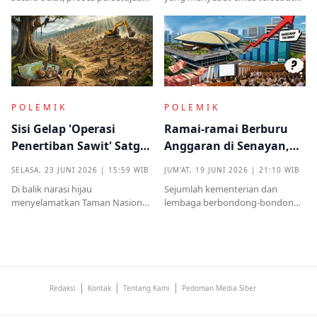
sebelumnya sempat diwarnai
sudah ada pemiliknya justru
kritik tajam terkait prosedur yang
menjadi titik penting dalam
mendadak serta kekhawatiran
proses pembuktian
akan beban anggaran
POLEMIK
POLEMIK
Sisi Gelap 'Operasi
Ramai-ramai Berburu
Penertiban Sawit' Satgas
Anggaran di Senayan,
PKH dan Tentara di Tesso
Efisiensi Prabowo Cuma
SELASA, 23 JUNI 2026 | 15:59 WIB
JUM'AT, 19 JUNI 2026 | 21:10 WIB
Nilo
Omon-omon?
Di balik narasi hijau
Sejumlah kementerian dan
menyelamatkan Taman Nasional
lembaga berbondong-bondong
Tesso Nilo, ribuan warga kecil kini
mengajukan tambahan
kehilangan segalanyamulai dari
anggaran kepada DPR RI.
rumah, kebun, hingga anggota
Nilainya tidak kecil, mulai dari
keluarga dipenjara.
ratusan miliar hingga puluhan
triliun rupiah
Redaksi
Kontak
Tentang Kami
Pedoman Media Siber