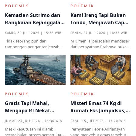
POLEMIK
POLEMIK
Kematian Sutrimo dan
Kami Ireng Tapi Bukan
Rangkaian Kejanggalan
Londo, Menjawab Cap
yang Muncul dari
Antek Asing dari Podium
KAMIS, 30 JULI 2026 | 15:38 WIB
SENIN, 27 JULI 2026 | 18:33 WIB
Kampung Halaman
Kekuasaan
Tidak seorang pun dari
MTI menilai persoalan mendasar
rombongan pengantar jenzah
dari pernyataan Prabowo bukan
Sutrimo memperkenalkan
semata pada legalitas ucapan,
identitas ataupun menjelaskan
melainkan implikasinya yang
dari instansi mana.
sangat destruktif bagi kualitas
demokrasi
POLEMIK
POLEMIK
Gratis Tapi Mahal,
Misteri Emas 74 Kg di
Mengapa RI Nekat
Rumah Eks Jampidsus,
Terima Hibah Kapal
Benarkah Barang
JUM'AT, 24 JULI 2026 | 18:36 WIB
RABU, 15 JULI 2026 | 17:20 WIB
Induk Tua Italia?
Titipan?
Meski keputusan ini diambil
Pernyataan Febrie Adriansyah
secara bulat, proses persetujuan
yang menyebut emas tersebut