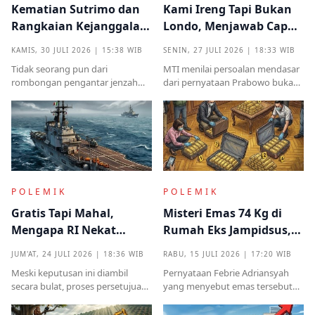
Kematian Sutrimo dan
Kami Ireng Tapi Bukan
Rangkaian Kejanggalan
Londo, Menjawab Cap
yang Muncul dari
Antek Asing dari Podium
KAMIS, 30 JULI 2026 | 15:38 WIB
SENIN, 27 JULI 2026 | 18:33 WIB
Kampung Halaman
Kekuasaan
Tidak seorang pun dari
MTI menilai persoalan mendasar
rombongan pengantar jenzah
dari pernyataan Prabowo bukan
Sutrimo memperkenalkan
semata pada legalitas ucapan,
identitas ataupun menjelaskan
melainkan implikasinya yang
dari instansi mana.
sangat destruktif bagi kualitas
demokrasi
POLEMIK
POLEMIK
Gratis Tapi Mahal,
Misteri Emas 74 Kg di
Mengapa RI Nekat
Rumah Eks Jampidsus,
Terima Hibah Kapal
Benarkah Barang
JUM'AT, 24 JULI 2026 | 18:36 WIB
RABU, 15 JULI 2026 | 17:20 WIB
Induk Tua Italia?
Titipan?
Meski keputusan ini diambil
Pernyataan Febrie Adriansyah
secara bulat, proses persetujuan
yang menyebut emas tersebut
sebelumnya sempat diwarnai
sudah ada pemiliknya justru
kritik tajam terkait prosedur yang
menjadi titik penting dalam