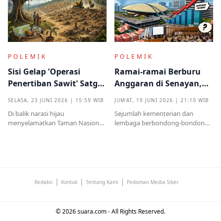
mendadak serta kekhawatiran
proses pembuktian
akan beban anggaran
POLEMIK
POLEMIK
Sisi Gelap 'Operasi
Ramai-ramai Berburu
Penertiban Sawit' Satgas
Anggaran di Senayan,
PKH dan Tentara di Tesso
Efisiensi Prabowo Cuma
SELASA, 23 JUNI 2026 | 15:59 WIB
JUM'AT, 19 JUNI 2026 | 21:10 WIB
Nilo
Omon-omon?
Di balik narasi hijau
Sejumlah kementerian dan
menyelamatkan Taman Nasional
lembaga berbondong-bondong
Tesso Nilo, ribuan warga kecil kini
mengajukan tambahan
kehilangan segalanyamulai dari
anggaran kepada DPR RI.
rumah, kebun, hingga anggota
Nilainya tidak kecil, mulai dari
keluarga dipenjara.
ratusan miliar hingga puluhan
triliun rupiah
Redaksi
Kontak
Tentang Kami
Pedoman Media Siber
© 2026 suara.com - All Rights Reserved.