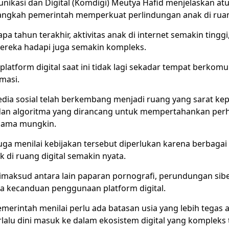
ikasi dan Digital (Komdigi) Meutya Hafid menjelaskan atu
ngkah pemerintah memperkuat perlindungan anak di ruang
a tahun terakhir, aktivitas anak di internet semakin tingg
mereka hadapi juga semakin kompleks.
latform digital saat ini tidak lagi sekadar tempat berkomu
masi.
dia sosial telah berkembang menjadi ruang yang sarat ke
, dan algoritma yang dirancang untuk mempertahankan per
lama mungkin.
uga menilai kebijakan tersebut diperlukan karena berbaga
 di ruang digital semakin nyata.
dimaksud antara lain paparan pornografi, perundungan sibe
ga kecanduan penggunaan platform digital.
emerintah menilai perlu ada batasan usia yang lebih tegas 
rlalu dini masuk ke dalam ekosistem digital yang kompleks 