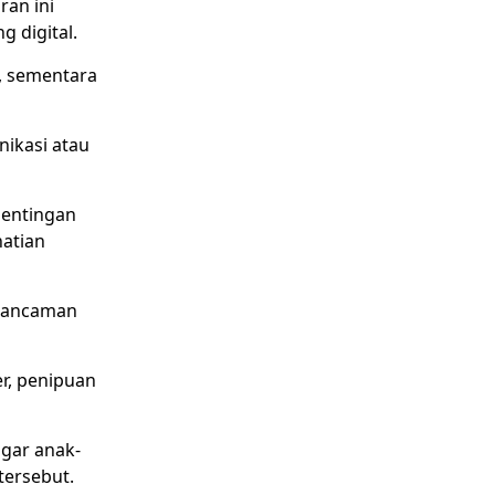
ran ini
 digital.
i, sementara
nikasi atau
pentingan
hatian
i ancaman
r, penipuan
agar anak-
tersebut.