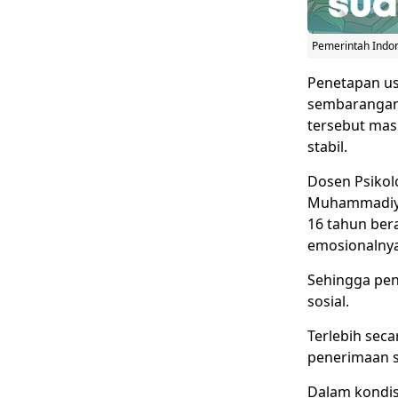
Pemerintah Indon
Penetapan us
sembarangan.
tersebut mas
stabil.
Dosen Psikolo
Muhammadiyah
16 tahun ber
emosionalny
Sehingga pen
sosial.
Terlebih sec
penerimaan so
Dalam kondisi