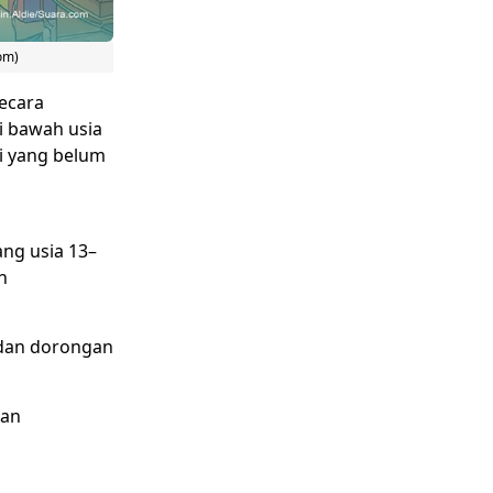
om)
ecara
i bawah usia
i yang belum
ng usia 13–
n
 dan dorongan
kan