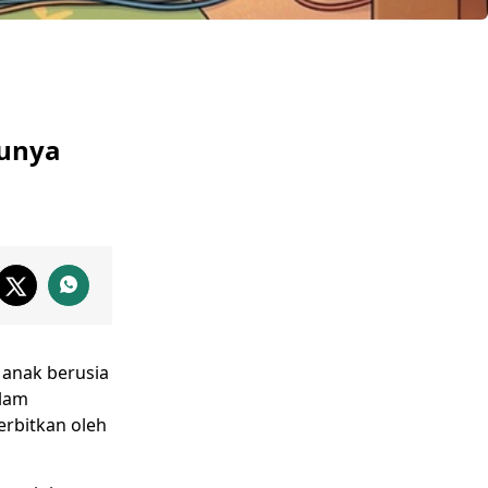
Punya
anak berusia
alam
erbitkan oleh