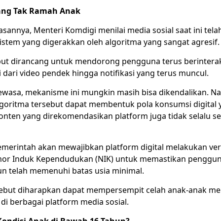
ang Tak Ramah Anak
sannya, Menteri Komdigi menilai media sosial saat ini tel
istem yang digerakkan oleh algoritma yang sangat agresif.
but dirancang untuk mendorong pengguna terus berintera
 dari video pendek hingga notifikasi yang terus muncul.
ewasa, mekanisme ini mungkin masih bisa dikendalikan. N
lgoritma tersebut dapat membentuk pola konsumsi digital y
Konten yang direkomendasikan platform juga tidak selalu s
emerintah akan mewajibkan platform digital melakukan veri
mor Induk Kependudukan (NIK) untuk memastikan penggun
 telah memenuhi batas usia minimal.
sebut diharapkan dapat mempersempit celah anak-anak m
di berbagai platform media sosial.
Kondisi Anak di Bawah 16 Tahun?