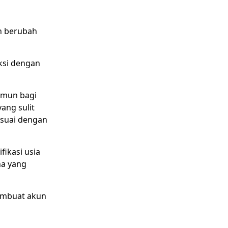
ah berubah
ksi dengan
amun bagi
ang sulit
esuai dengan
fikasi usia
a yang
embuat akun