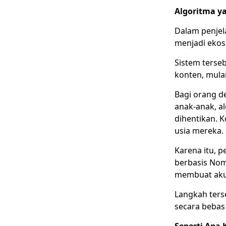
Algoritma y
Dalam penjela
menjadi ekos
Sistem terse
konten, mulai
Bagi orang d
anak-anak, a
dihentikan. 
usia mereka.
Karena itu, p
berbasis No
membuat akun
Langkah ter
secara bebas 
Seperti Apa 