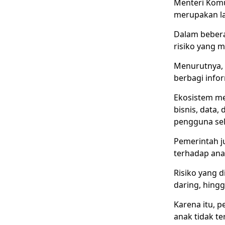
Menteri Komun
merupakan la
Dalam beberap
risiko yang 
Menurutnya, p
berbagi infor
Ekosistem me
bisnis, data
pengguna se
Pemerintah j
terhadap anak
Risiko yang 
daring, hing
Karena itu, p
anak tidak te