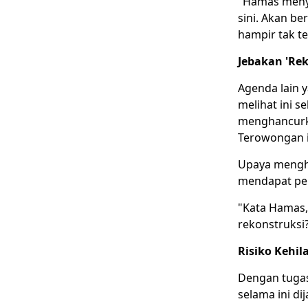
"Hamas menya
sini. Akan be
hampir tak t
Jebakan 'Re
Agenda lain 
melihat ini s
menghancurk
Terowongan i
Upaya mengha
mendapat per
"Kata Hamas,
rekonstruksi?'
Risiko Kehil
Dengan tugas
selama ini di