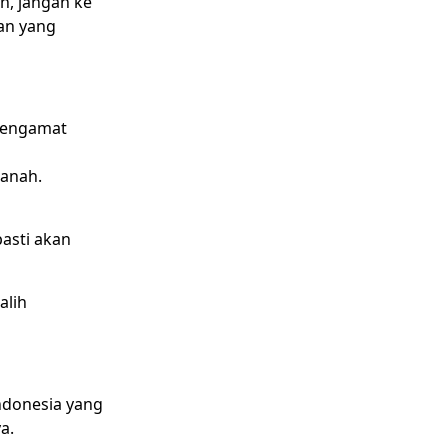
h, jangan ke
kan yang
 pengamat
anah.
asti akan
alih
ndonesia yang
a.