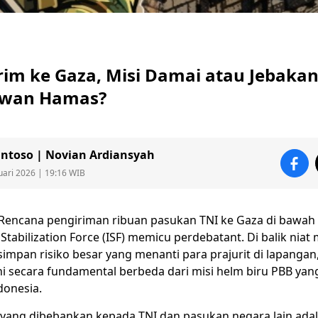
rim ke Gaza, Misi Damai atau Jebaka
awan Hamas?
ntoso | Novian Ardiansyah
uari 2026 | 19:16 WIB
Rencana pengiriman ribuan
pasukan TNI
ke Gaza di bawah
 Stabilization Force (ISF) memicu perdebatant. Di balik niat
ersimpan risiko besar yang menanti para prajurit di lapanga
ni secara fundamental berbeda dari misi helm biru PBB yang
donesia.
 yang dibebankan kepada
TNI
dan pasukan negara lain ada