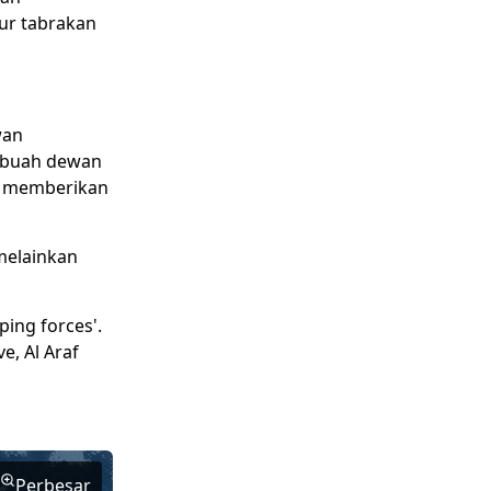
ur tabrakan
wan
sebuah dewan
h memberikan
melainkan
ping forces'.
e, Al Araf
Perbesar