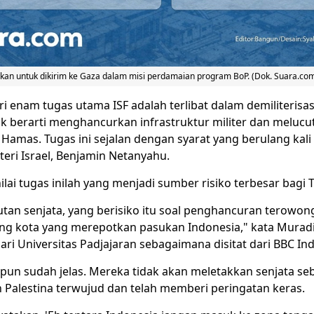
pkan untuk dikirim ke Gaza dalam misi perdamaian program BoP. (Dok. Suara.co
ri enam tugas utama ISF adalah terlibat dalam demiliterisas
ik berarti menghancurkan infrastruktur militer dan melucut
Hamas. Tugas ini sejalan dengan syarat yang berulang kali
eri Israel, Benjamin Netanyahu.
ilai tugas inilah yang menjadi sumber risiko terbesar bagi T
utan senjata, yang berisiko itu soal penghancuran terowong
g kota yang merepotkan pasukan Indonesia," kata Muradi
ri Universitas Padjajaran sebagaimana disitat dari BBC In
pun sudah jelas. Mereka tidak akan meletakkan senjata s
Palestina terwujud dan telah memberi peringatan keras.