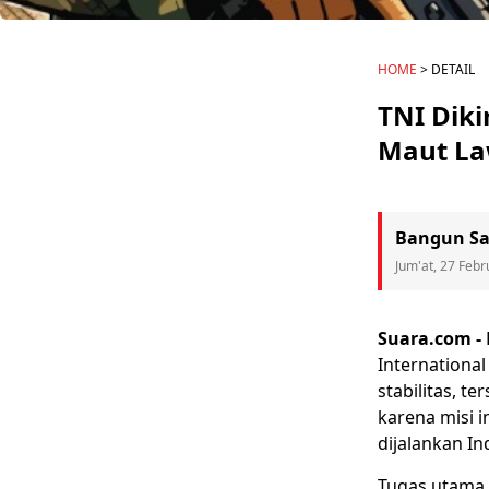
HOME
> DETAIL
TNI Diki
Maut L
Bangun Sa
Jum'at, 27 Febr
Suara.com -
International
stabilitas, t
karena misi i
dijalankan In
Tugas utama