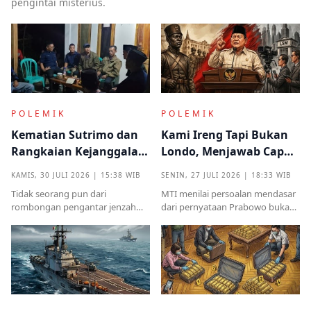
pengintai misterius.
POLEMIK
POLEMIK
Kematian Sutrimo dan
Kami Ireng Tapi Bukan
Rangkaian Kejanggalan
Londo, Menjawab Cap
yang Muncul dari
Antek Asing dari Podium
KAMIS, 30 JULI 2026 | 15:38 WIB
SENIN, 27 JULI 2026 | 18:33 WIB
Kampung Halaman
Kekuasaan
Tidak seorang pun dari
MTI menilai persoalan mendasar
rombongan pengantar jenzah
dari pernyataan Prabowo bukan
Sutrimo memperkenalkan
semata pada legalitas ucapan,
identitas ataupun menjelaskan
melainkan implikasinya yang
dari instansi mana.
sangat destruktif bagi kualitas
demokrasi