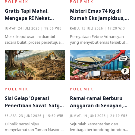
POLEMIK
POLEMIK
Gratis Tapi Mahal,
Misteri Emas 74 Kg di
Mengapa RI Nekat
Rumah Eks Jampidsus,
Terima Hibah Kapal
Benarkah Barang
JUM'AT, 24 JULI 2026 | 18:36 WIB
RABU, 15 JULI 2026 | 17:20 WIB
Induk Tua Italia?
Titipan?
Meski keputusan ini diambil
Pernyataan Febrie Adriansyah
secara bulat, proses persetujuan
yang menyebut emas tersebut
sebelumnya sempat diwarnai
sudah ada pemiliknya justru
kritik tajam terkait prosedur yang
menjadi titik penting dalam
mendadak serta kekhawatiran
proses pembuktian
akan beban anggaran
POLEMIK
POLEMIK
Sisi Gelap 'Operasi
Ramai-ramai Berburu
Penertiban Sawit' Satgas
Anggaran di Senayan,
PKH dan Tentara di Tesso
Efisiensi Prabowo Cuma
SELASA, 23 JUNI 2026 | 15:59 WIB
JUM'AT, 19 JUNI 2026 | 21:10 WIB
Nilo
Omon-omon?
Di balik narasi hijau
Sejumlah kementerian dan
menyelamatkan Taman Nasional
lembaga berbondong-bondong