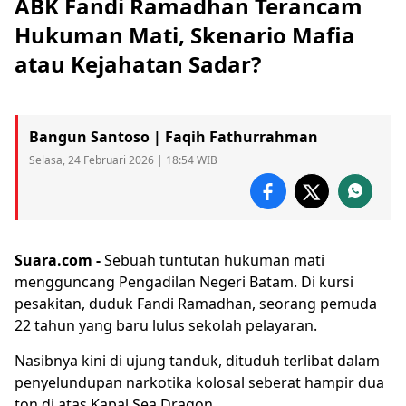
ABK Fandi Ramadhan Terancam
Hukuman Mati, Skenario Mafia
atau Kejahatan Sadar?
Bangun Santoso | Faqih Fathurrahman
Selasa, 24 Februari 2026 | 18:54 WIB
Suara.com -
Sebuah tuntutan
hukuman mati
mengguncang Pengadilan Negeri Batam. Di kursi
pesakitan, duduk
Fandi Ramadhan
, seorang pemuda
22 tahun yang baru lulus sekolah pelayaran.
Nasibnya kini di ujung tanduk, dituduh terlibat dalam
penyelundupan narkotika kolosal seberat hampir dua
ton di atas
Kapal Sea Dragon
.