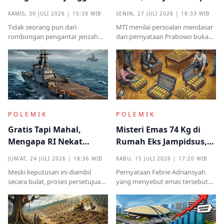
yang Muncul dari
Antek Asing dari Podium
KAMIS, 30 JULI 2026 | 15:38 WIB
SENIN, 27 JULI 2026 | 18:33 WIB
Kampung Halaman
Kekuasaan
Tidak seorang pun dari
MTI menilai persoalan mendasar
rombongan pengantar jenzah
dari pernyataan Prabowo bukan
Sutrimo memperkenalkan
semata pada legalitas ucapan,
identitas ataupun menjelaskan
melainkan implikasinya yang
dari instansi mana.
sangat destruktif bagi kualitas
demokrasi
POLEMIK
POLEMIK
Gratis Tapi Mahal,
Misteri Emas 74 Kg di
Mengapa RI Nekat
Rumah Eks Jampidsus,
Terima Hibah Kapal
Benarkah Barang
JUM'AT, 24 JULI 2026 | 18:36 WIB
RABU, 15 JULI 2026 | 17:20 WIB
Induk Tua Italia?
Titipan?
Meski keputusan ini diambil
Pernyataan Febrie Adriansyah
secara bulat, proses persetujuan
yang menyebut emas tersebut
sebelumnya sempat diwarnai
sudah ada pemiliknya justru
kritik tajam terkait prosedur yang
menjadi titik penting dalam
mendadak serta kekhawatiran
proses pembuktian
akan beban anggaran