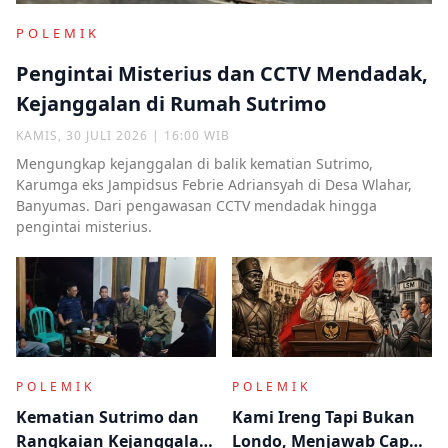
POLEMIK
Pengintai Misterius dan CCTV Mendadak,
Kejanggalan di Rumah Sutrimo
KAMIS, 30 JULI 2026 | 16:00 WIB
Mengungkap kejanggalan di balik kematian Sutrimo,
Karumga eks Jampidsus Febrie Adriansyah di Desa Wlahar,
Banyumas. Dari pengawasan CCTV mendadak hingga
pengintai misterius.
POLEMIK
POLEMIK
Kematian Sutrimo dan
Kami Ireng Tapi Bukan
Rangkaian Kejanggalan
Londo, Menjawab Cap