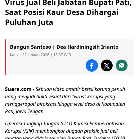
Virus Jual Beli Jabatan Bupati Pati,
Saat Posisi Kaur Desa Dihargai
Puluhan Juta
Bangun Santoso | Dea Hardiningsih Irianto
Kamis, 22 Januari 2026 | 18:37 WIB
Suara.com -
Sebuah video amatir berisi karung penuh
uang menjadi bukti visual dari "virus" korupsi yang
menggerogoti birokrasi hingga level desa di Kabupaten
Pati, Jawa Tengah.
Operasi Tangkap Tangan (OTT) Komisi Pemberantasan
Korupsi (
KPK
) membongkar dugaan praktik
jual beli
jabatan
yang didalangi oleh
Bupati Pati
,
Sudewo
(SDW).