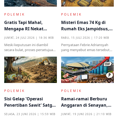
POLEMIK
POLEMIK
Gratis Tapi Mahal,
Misteri Emas 74 Kg di
Mengapa RI Nekat
Rumah Eks Jampidsus,
Terima Hibah Kapal
Benarkah Barang
JUM'AT, 24 JULI 2026 | 18:36 WIB
RABU, 15 JULI 2026 | 17:20 WIB
Induk Tua Italia?
Titipan?
Meski keputusan ini diambil
Pernyataan Febrie Adriansyah
secara bulat, proses persetujuan
yang menyebut emas tersebut
sebelumnya sempat diwarnai
sudah ada pemiliknya justru
kritik tajam terkait prosedur yang
menjadi titik penting dalam
mendadak serta kekhawatiran
proses pembuktian
akan beban anggaran
POLEMIK
POLEMIK
Sisi Gelap 'Operasi
Ramai-ramai Berburu
Penertiban Sawit' Satgas
Anggaran di Senayan,
PKH dan Tentara di Tesso
Efisiensi Prabowo Cuma
SELASA, 23 JUNI 2026 | 15:59 WIB
JUM'AT, 19 JUNI 2026 | 21:10 WIB
Nilo
Omon-omon?