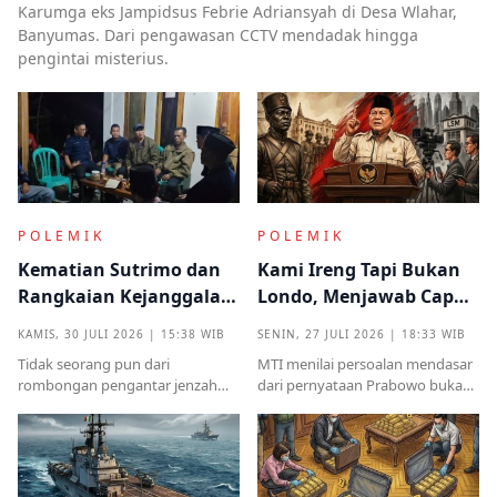
Karumga eks Jampidsus Febrie Adriansyah di Desa Wlahar,
Banyumas. Dari pengawasan CCTV mendadak hingga
pengintai misterius.
POLEMIK
POLEMIK
Kematian Sutrimo dan
Kami Ireng Tapi Bukan
Rangkaian Kejanggalan
Londo, Menjawab Cap
yang Muncul dari
Antek Asing dari Podium
KAMIS, 30 JULI 2026 | 15:38 WIB
SENIN, 27 JULI 2026 | 18:33 WIB
Kampung Halaman
Kekuasaan
Tidak seorang pun dari
MTI menilai persoalan mendasar
rombongan pengantar jenzah
dari pernyataan Prabowo bukan
Sutrimo memperkenalkan
semata pada legalitas ucapan,
identitas ataupun menjelaskan
melainkan implikasinya yang
dari instansi mana.
sangat destruktif bagi kualitas
demokrasi