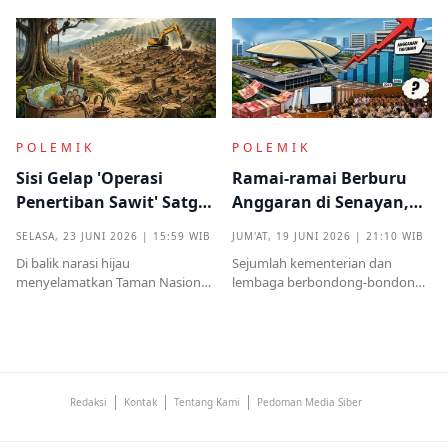
sebelumnya sempat diwarnai
sudah ada pemiliknya justru
kritik tajam terkait prosedur yang
menjadi titik penting dalam
mendadak serta kekhawatiran
proses pembuktian
akan beban anggaran
POLEMIK
POLEMIK
Sisi Gelap 'Operasi
Ramai-ramai Berburu
Penertiban Sawit' Satgas
Anggaran di Senayan,
PKH dan Tentara di Tesso
Efisiensi Prabowo Cuma
SELASA, 23 JUNI 2026 | 15:59 WIB
JUM'AT, 19 JUNI 2026 | 21:10 WIB
Nilo
Omon-omon?
Di balik narasi hijau
Sejumlah kementerian dan
menyelamatkan Taman Nasional
lembaga berbondong-bondong
Tesso Nilo, ribuan warga kecil kini
mengajukan tambahan
kehilangan segalanyamulai dari
anggaran kepada DPR RI.
rumah, kebun, hingga anggota
Nilainya tidak kecil, mulai dari
keluarga dipenjara.
ratusan miliar hingga puluhan
triliun rupiah
Redaksi
Kontak
Tentang Kami
Pedoman Media Siber