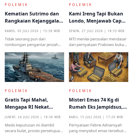
POLEMIK
POLEMIK
Kematian Sutrimo dan
Kami Ireng Tapi Bukan
Rangkaian Kejanggalan
Londo, Menjawab Cap
yang Muncul dari
Antek Asing dari Podium
KAMIS, 30 JULI 2026 | 15:38 WIB
SENIN, 27 JULI 2026 | 18:33 WIB
Kampung Halaman
Kekuasaan
Tidak seorang pun dari
MTI menilai persoalan mendasar
rombongan pengantar jenzah
dari pernyataan Prabowo bukan
Sutrimo memperkenalkan
semata pada legalitas ucapan,
identitas ataupun menjelaskan
melainkan implikasinya yang
dari instansi mana.
sangat destruktif bagi kualitas
demokrasi
POLEMIK
POLEMIK
Gratis Tapi Mahal,
Misteri Emas 74 Kg di
Mengapa RI Nekat
Rumah Eks Jampidsus,
Terima Hibah Kapal
Benarkah Barang
JUM'AT, 24 JULI 2026 | 18:36 WIB
RABU, 15 JULI 2026 | 17:20 WIB
Induk Tua Italia?
Titipan?
Meski keputusan ini diambil
Pernyataan Febrie Adriansyah
secara bulat, proses persetujuan
yang menyebut emas tersebut