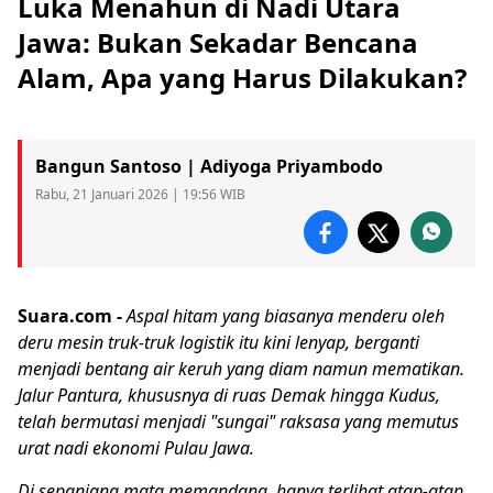
Luka Menahun di Nadi Utara
Jawa: Bukan Sekadar Bencana
Alam, Apa yang Harus Dilakukan?
Bangun Santoso | Adiyoga Priyambodo
Rabu, 21 Januari 2026 | 19:56 WIB
Suara.com -
Aspal hitam yang biasanya menderu oleh
deru mesin truk-truk logistik itu kini lenyap, berganti
menjadi bentang air keruh yang diam namun mematikan.
Jalur
Pantura
, khususnya di ruas
Demak
hingga
Kudus
,
telah bermutasi menjadi "sungai" raksasa yang memutus
urat nadi ekonomi Pulau Jawa.
Di sepanjang mata memandang, hanya terlihat atap-atap