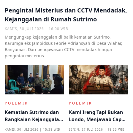
Pengintai Misterius dan CCTV Mendadak,
Kejanggalan di Rumah Sutrimo
KAMIS, 30 JULI 2026 | 16:00 WIB
Mengungkap kejanggalan di balik kematian Sutrimo,
Karumga eks Jampidsus Febrie Adriansyah di Desa Wlahar,
Banyumas. Dari pengawasan CCTV mendadak hingga
pengintai misterius.
POLEMIK
POLEMIK
Kematian Sutrimo dan
Kami Ireng Tapi Bukan
Rangkaian Kejanggalan
Londo, Menjawab Cap
yang Muncul dari
Antek Asing dari Podium
KAMIS, 30 JULI 2026 | 15:38 WIB
SENIN, 27 JULI 2026 | 18:33 WIB