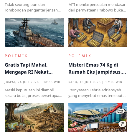
Kampung Halaman
Kekuasaan
Tidak seorang pun dari
MTI menilai persoalan mendasar
rombongan pengantar jenzah
dari pernyataan Prabowo bukan
Sutrimo memperkenalkan
semata pada legalitas ucapan,
identitas ataupun menjelaskan
melainkan implikasinya yang
dari instansi mana.
sangat destruktif bagi kualitas
demokrasi
POLEMIK
POLEMIK
Gratis Tapi Mahal,
Misteri Emas 74 Kg di
Mengapa RI Nekat
Rumah Eks Jampidsus,
Terima Hibah Kapal
Benarkah Barang
JUM'AT, 24 JULI 2026 | 18:36 WIB
RABU, 15 JULI 2026 | 17:20 WIB
Induk Tua Italia?
Titipan?
Meski keputusan ini diambil
Pernyataan Febrie Adriansyah
secara bulat, proses persetujuan
yang menyebut emas tersebut
sebelumnya sempat diwarnai
sudah ada pemiliknya justru
kritik tajam terkait prosedur yang
menjadi titik penting dalam
mendadak serta kekhawatiran
proses pembuktian
akan beban anggaran