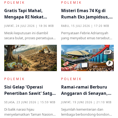
POLEMIK
POLEMIK
Gratis Tapi Mahal,
Misteri Emas 74 Kg di
Mengapa RI Nekat
Rumah Eks Jampidsus,
Terima Hibah Kapal
Benarkah Barang
JUM'AT, 24 JULI 2026 | 18:36 WIB
RABU, 15 JULI 2026 | 17:20 WIB
Induk Tua Italia?
Titipan?
Meski keputusan ini diambil
Pernyataan Febrie Adriansyah
secara bulat, proses persetujuan
yang menyebut emas tersebut
sebelumnya sempat diwarnai
sudah ada pemiliknya justru
kritik tajam terkait prosedur yang
menjadi titik penting dalam
mendadak serta kekhawatiran
proses pembuktian
akan beban anggaran
POLEMIK
POLEMIK
Sisi Gelap 'Operasi
Ramai-ramai Berburu
Penertiban Sawit' Satgas
Anggaran di Senayan,
PKH dan Tentara di Tesso
Efisiensi Prabowo Cuma
SELASA, 23 JUNI 2026 | 15:59 WIB
JUM'AT, 19 JUNI 2026 | 21:10 WIB
Nilo
Omon-omon?
Di balik narasi hijau
Sejumlah kementerian dan
menyelamatkan Taman Nasional
lembaga berbondong-bondong