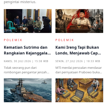
pengintai misterius.
POLEMIK
POLEMIK
Kematian Sutrimo dan
Kami Ireng Tapi Bukan
Rangkaian Kejanggalan
Londo, Menjawab Cap
yang Muncul dari
Antek Asing dari Podium
KAMIS, 30 JULI 2026 | 15:38 WIB
SENIN, 27 JULI 2026 | 18:33 WIB
Kampung Halaman
Kekuasaan
Tidak seorang pun dari
MTI menilai persoalan mendasar
rombongan pengantar jenzah
dari pernyataan Prabowo bukan
Sutrimo memperkenalkan
semata pada legalitas ucapan,
identitas ataupun menjelaskan
melainkan implikasinya yang
dari instansi mana.
sangat destruktif bagi kualitas
demokrasi