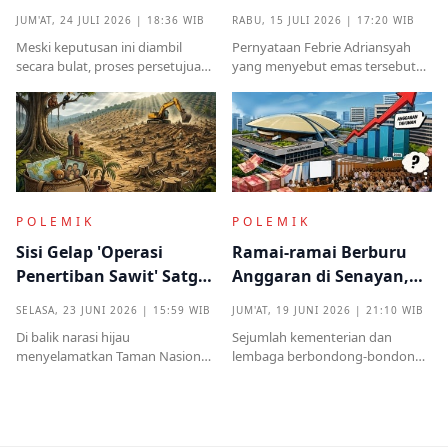
Terima Hibah Kapal
Benarkah Barang
JUM'AT, 24 JULI 2026 | 18:36 WIB
RABU, 15 JULI 2026 | 17:20 WIB
Induk Tua Italia?
Titipan?
Meski keputusan ini diambil
Pernyataan Febrie Adriansyah
secara bulat, proses persetujuan
yang menyebut emas tersebut
sebelumnya sempat diwarnai
sudah ada pemiliknya justru
kritik tajam terkait prosedur yang
menjadi titik penting dalam
mendadak serta kekhawatiran
proses pembuktian
akan beban anggaran
POLEMIK
POLEMIK
Sisi Gelap 'Operasi
Ramai-ramai Berburu
Penertiban Sawit' Satgas
Anggaran di Senayan,
PKH dan Tentara di Tesso
Efisiensi Prabowo Cuma
SELASA, 23 JUNI 2026 | 15:59 WIB
JUM'AT, 19 JUNI 2026 | 21:10 WIB
Nilo
Omon-omon?
Di balik narasi hijau
Sejumlah kementerian dan
menyelamatkan Taman Nasional
lembaga berbondong-bondong
Tesso Nilo, ribuan warga kecil kini
mengajukan tambahan
kehilangan segalanyamulai dari
anggaran kepada DPR RI.
rumah, kebun, hingga anggota
Nilainya tidak kecil, mulai dari
keluarga dipenjara.
ratusan miliar hingga puluhan