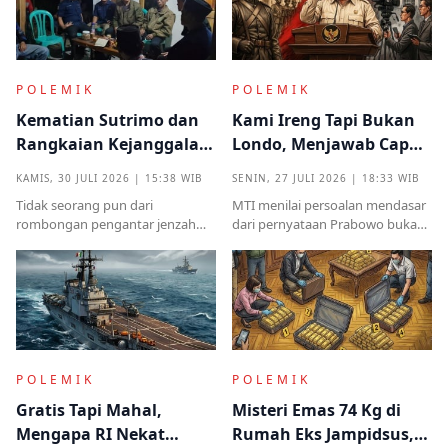
POLEMIK
POLEMIK
Kematian Sutrimo dan
Kami Ireng Tapi Bukan
Rangkaian Kejanggalan
Londo, Menjawab Cap
yang Muncul dari
Antek Asing dari Podium
KAMIS, 30 JULI 2026 | 15:38 WIB
SENIN, 27 JULI 2026 | 18:33 WIB
Kampung Halaman
Kekuasaan
Tidak seorang pun dari
MTI menilai persoalan mendasar
rombongan pengantar jenzah
dari pernyataan Prabowo bukan
Sutrimo memperkenalkan
semata pada legalitas ucapan,
identitas ataupun menjelaskan
melainkan implikasinya yang
dari instansi mana.
sangat destruktif bagi kualitas
demokrasi
POLEMIK
POLEMIK
Gratis Tapi Mahal,
Misteri Emas 74 Kg di
Mengapa RI Nekat
Rumah Eks Jampidsus,