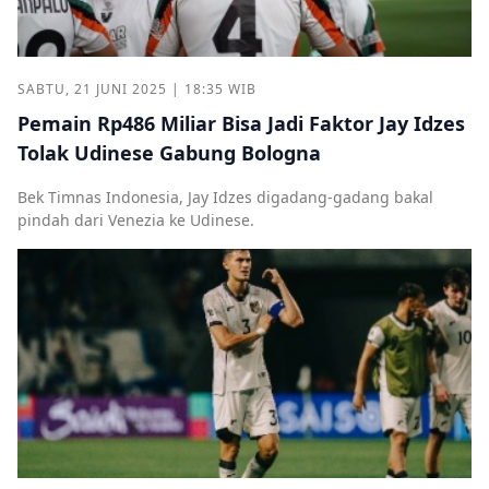
SABTU, 21 JUNI 2025 | 18:35 WIB
Pemain Rp486 Miliar Bisa Jadi Faktor Jay Idzes
Tolak Udinese Gabung Bologna
Bek Timnas Indonesia, Jay Idzes digadang-gadang bakal
pindah dari Venezia ke Udinese.