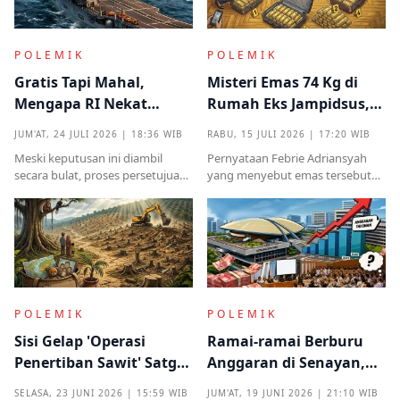
POLEMIK
POLEMIK
Gratis Tapi Mahal,
Misteri Emas 74 Kg di
Mengapa RI Nekat
Rumah Eks Jampidsus,
Terima Hibah Kapal
Benarkah Barang
JUM'AT, 24 JULI 2026 | 18:36 WIB
RABU, 15 JULI 2026 | 17:20 WIB
Induk Tua Italia?
Titipan?
Meski keputusan ini diambil
Pernyataan Febrie Adriansyah
secara bulat, proses persetujuan
yang menyebut emas tersebut
sebelumnya sempat diwarnai
sudah ada pemiliknya justru
kritik tajam terkait prosedur yang
menjadi titik penting dalam
mendadak serta kekhawatiran
proses pembuktian
akan beban anggaran
POLEMIK
POLEMIK
Sisi Gelap 'Operasi
Ramai-ramai Berburu
Penertiban Sawit' Satgas
Anggaran di Senayan,
PKH dan Tentara di Tesso
Efisiensi Prabowo Cuma
SELASA, 23 JUNI 2026 | 15:59 WIB
JUM'AT, 19 JUNI 2026 | 21:10 WIB