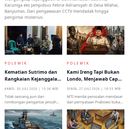
Karumga eks Jampidsus Febrie Adriansyah di Desa Wlahar,
Banyumas. Dari pengawasan CCTV mendadak hingga
pengintai misterius.
POLEMIK
POLEMIK
Kematian Sutrimo dan
Kami Ireng Tapi Bukan
Rangkaian Kejanggalan
Londo, Menjawab Cap
yang Muncul dari
Antek Asing dari Podium
KAMIS, 30 JULI 2026 | 15:38 WIB
SENIN, 27 JULI 2026 | 18:33 WIB
Kampung Halaman
Kekuasaan
Tidak seorang pun dari
MTI menilai persoalan mendasar
rombongan pengantar jenzah
dari pernyataan Prabowo bukan
Sutrimo memperkenalkan
semata pada legalitas ucapan,
identitas ataupun menjelaskan
melainkan implikasinya yang
dari instansi mana.
sangat destruktif bagi kualitas
demokrasi