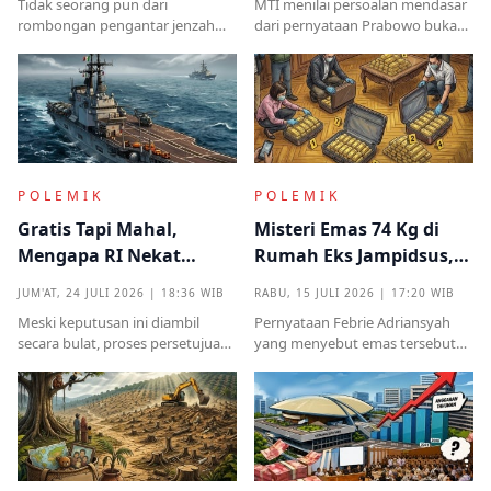
Tidak seorang pun dari
MTI menilai persoalan mendasar
rombongan pengantar jenzah
dari pernyataan Prabowo bukan
Sutrimo memperkenalkan
semata pada legalitas ucapan,
identitas ataupun menjelaskan
melainkan implikasinya yang
dari instansi mana.
sangat destruktif bagi kualitas
demokrasi
POLEMIK
POLEMIK
Gratis Tapi Mahal,
Misteri Emas 74 Kg di
Mengapa RI Nekat
Rumah Eks Jampidsus,
Terima Hibah Kapal
Benarkah Barang
JUM'AT, 24 JULI 2026 | 18:36 WIB
RABU, 15 JULI 2026 | 17:20 WIB
Induk Tua Italia?
Titipan?
Meski keputusan ini diambil
Pernyataan Febrie Adriansyah
secara bulat, proses persetujuan
yang menyebut emas tersebut
sebelumnya sempat diwarnai
sudah ada pemiliknya justru
kritik tajam terkait prosedur yang
menjadi titik penting dalam
mendadak serta kekhawatiran
proses pembuktian
akan beban anggaran