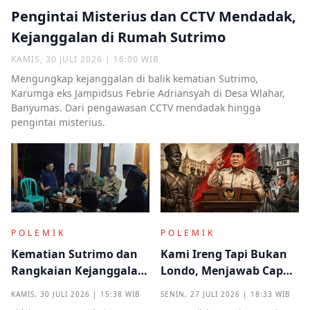
Pengintai Misterius dan CCTV Mendadak,
Kejanggalan di Rumah Sutrimo
KAMIS, 30 JULI 2026 | 16:00 WIB
Mengungkap kejanggalan di balik kematian Sutrimo,
Karumga eks Jampidsus Febrie Adriansyah di Desa Wlahar,
Banyumas. Dari pengawasan CCTV mendadak hingga
pengintai misterius.
POLEMIK
POLEMIK
Kematian Sutrimo dan
Kami Ireng Tapi Bukan
Rangkaian Kejanggalan
Londo, Menjawab Cap
yang Muncul dari
Antek Asing dari Podium
KAMIS, 30 JULI 2026 | 15:38 WIB
SENIN, 27 JULI 2026 | 18:33 WIB
Kampung Halaman
Kekuasaan