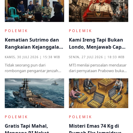
POLEMIK
POLEMIK
Kematian Sutrimo dan
Kami Ireng Tapi Bukan
Rangkaian Kejanggalan
Londo, Menjawab Cap
yang Muncul dari
Antek Asing dari Podium
KAMIS, 30 JULI 2026 | 15:38 WIB
SENIN, 27 JULI 2026 | 18:33 WIB
Kampung Halaman
Kekuasaan
Tidak seorang pun dari
MTI menilai persoalan mendasar
rombongan pengantar jenzah
dari pernyataan Prabowo bukan
Sutrimo memperkenalkan
semata pada legalitas ucapan,
identitas ataupun menjelaskan
melainkan implikasinya yang
dari instansi mana.
sangat destruktif bagi kualitas
demokrasi
POLEMIK
POLEMIK
Gratis Tapi Mahal,
Misteri Emas 74 Kg di