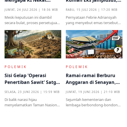
Mengapa RI Nekat
Rumah Eks Jampidsus,
Terima Hibah Kapal
Benarkah Barang
JUM'AT, 24 JULI 2026 | 18:36 WIB
RABU, 15 JULI 2026 | 17:20 WIB
Induk Tua Italia?
Titipan?
Meski keputusan ini diambil
Pernyataan Febrie Adriansyah
secara bulat, proses persetujuan
yang menyebut emas tersebut
sebelumnya sempat diwarnai
sudah ada pemiliknya justru
kritik tajam terkait prosedur yang
menjadi titik penting dalam
mendadak serta kekhawatiran
proses pembuktian
akan beban anggaran
POLEMIK
POLEMIK
Sisi Gelap 'Operasi
Ramai-ramai Berburu
Penertiban Sawit' Satgas
Anggaran di Senayan,
PKH dan Tentara di Tesso
Efisiensi Prabowo Cuma
SELASA, 23 JUNI 2026 | 15:59 WIB
JUM'AT, 19 JUNI 2026 | 21:10 WIB
Nilo
Omon-omon?
Di balik narasi hijau
Sejumlah kementerian dan
menyelamatkan Taman Nasional
lembaga berbondong-bondong
Tesso Nilo, ribuan warga kecil kini
mengajukan tambahan
kehilangan segalanyamulai dari
anggaran kepada DPR RI.
rumah, kebun, hingga anggota
Nilainya tidak kecil, mulai dari
keluarga dipenjara.
ratusan miliar hingga puluhan