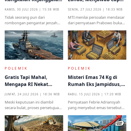
yang Muncul dari
Antek Asing dari Podium
KAMIS, 30 JULI 2026 | 15:38 WIB
SENIN, 27 JULI 2026 | 18:33 WIB
Kampung Halaman
Kekuasaan
Tidak seorang pun dari
MTI menilai persoalan mendasar
rombongan pengantar jenzah
dari pernyataan Prabowo bukan
Sutrimo memperkenalkan
semata pada legalitas ucapan,
identitas ataupun menjelaskan
melainkan implikasinya yang
dari instansi mana.
sangat destruktif bagi kualitas
demokrasi
POLEMIK
POLEMIK
Gratis Tapi Mahal,
Misteri Emas 74 Kg di
Mengapa RI Nekat
Rumah Eks Jampidsus,
Terima Hibah Kapal
Benarkah Barang
JUM'AT, 24 JULI 2026 | 18:36 WIB
RABU, 15 JULI 2026 | 17:20 WIB
Induk Tua Italia?
Titipan?
Meski keputusan ini diambil
Pernyataan Febrie Adriansyah
secara bulat, proses persetujuan
yang menyebut emas tersebut
sebelumnya sempat diwarnai
sudah ada pemiliknya justru
kritik tajam terkait prosedur yang
menjadi titik penting dalam
mendadak serta kekhawatiran
proses pembuktian
akan beban anggaran