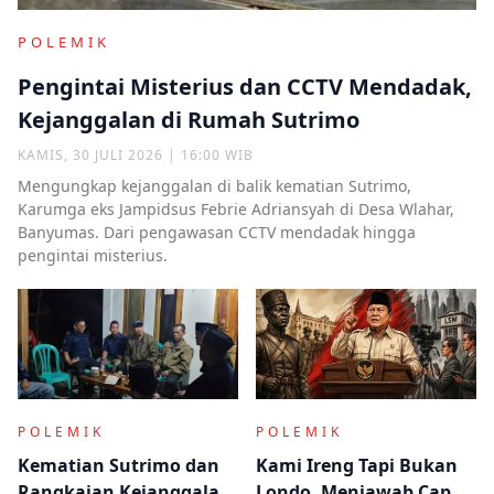
POLEMIK
Pengintai Misterius dan CCTV Mendadak,
Kejanggalan di Rumah Sutrimo
KAMIS, 30 JULI 2026 | 16:00 WIB
Mengungkap kejanggalan di balik kematian Sutrimo,
Karumga eks Jampidsus Febrie Adriansyah di Desa Wlahar,
Banyumas. Dari pengawasan CCTV mendadak hingga
pengintai misterius.
POLEMIK
POLEMIK
Kematian Sutrimo dan
Kami Ireng Tapi Bukan
Rangkaian Kejanggalan
Londo, Menjawab Cap