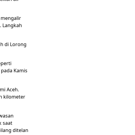
r mengalir
k. Langkah
h di Lorong
perti
, pada Kamis
mi Aceh.
n kilometer
awasan
 saat
lang ditelan