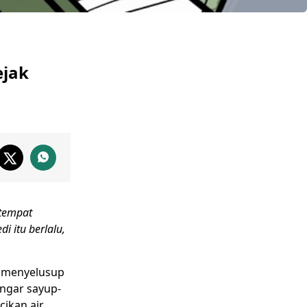
ejak
tempat
 itu berlalu,
r menyelusup
ngar sayup-
cikan air