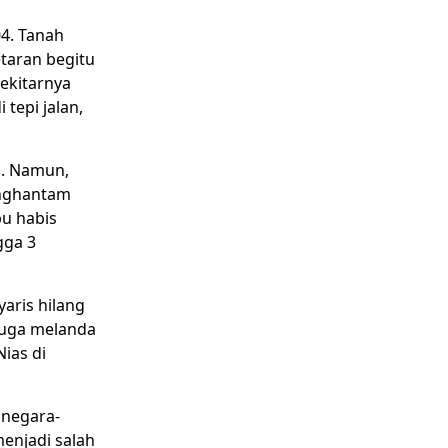
4. Tanah
taran begitu
ekitarnya
tepi jalan,
a. Namun,
enghantam
pu habis
gga 3
yaris hilang
juga melanda
Nias di
 negara-
menjadi salah