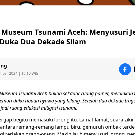
di Museum Tsunami Aceh: Menyusuri J
Duka Dua Dekade Silam
ung
mber 2024 | 16:10 WIB
Museum Tsunami
Aceh
bukan sekadar ruang pamer, melainkan 
ori duka ribuan nyawa yang hilang. Setelah dua dekade tragedi
i jadi ruang edukasi
mitigasi
tsunami.
gap begitu memasuki lorong itu. Lamat-lamat, suara ziki
Di antara remang-remang lampu biru, gemuruh ombak terde
ngi teriakan orang-orang. Makin jauh menyusuri lorong, per