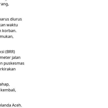
rang,
harus diurus
kan waktu
n korban.
emukan,
si (BRR)
meter jalan
dan puskesmas
erkirakan
ahap,
 kembali,
landa Aceh.