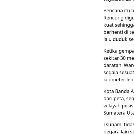
Bencana itu 
Rencong digu
kuat sehingg
berhenti di t
lalu duduk s
Ketika gempa
sekitar 30 m
daratan. Warg
segala sesuat
kilometer leb
Kota Banda Ac
dari peta, s
wilayah pesis
Sumatera Uta
Tsunami tida
negara lain s