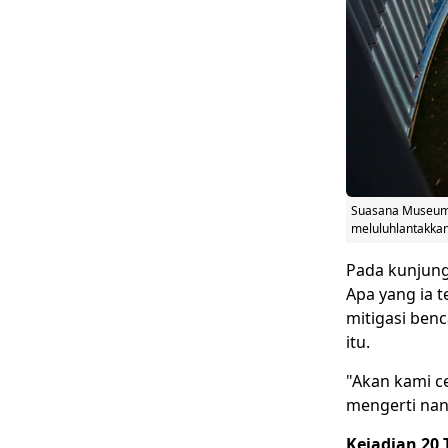
Suasana Museum 
meluluhlantakkan
Pada kunjung
Apa yang ia 
mitigasi benc
itu.
"Akan kami c
mengerti nan
Kejadian 20