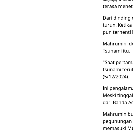
terasa menet
Dari dinding 
turun. Ketik
pun terhenti k
Mahrumin, de
Tsunami itu.
"Saat pertama
tsunami terul
(5/12/2024).
Ini pengalam
Meski tinggal
dari Banda Ac
Mahrumin buk
pegunungan s
memasuki Mus