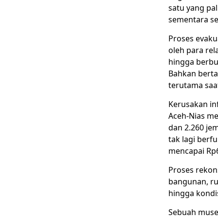
satu yang pal
sementara set
Proses evaku
oleh para re
hingga berbu
Bahkan berta
terutama saa
Kerusakan inf
Aceh-Nias men
dan 2.260 jem
tak lagi berf
mencapai Rp60
Proses rekon
bangunan, ru
hingga kondi
Sebuah muse