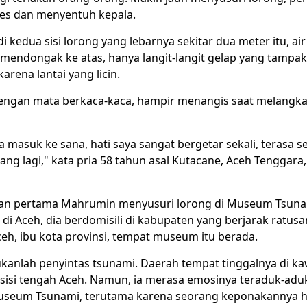
es dan menyentuh kepala.
di kedua sisi lorong yang lebarnya sekitar dua meter itu, ai
a mendongak ke atas, hanya langit-langit gelap yang tampa
arena lantai yang licin.
ngan mata berkaca-kaca, hampir menangis saat melangka
 masuk ke sana, hati saya sangat bergetar sekali, terasa se
ang lagi," kata pria 58 tahun asal Kutacane, Aceh Tenggara
an pertama Mahrumin menyusuri lorong di Museum Tsuna
 di Aceh, dia berdomisili di kabupaten yang berjarak ratusa
eh, ibu kota provinsi, tempat museum itu berada.
anlah penyintas tsunami. Daerah tempat tinggalnya di k
isi tengah Aceh. Namun, ia merasa emosinya teraduk-aduk
eum Tsunami, terutama karena seorang keponakannya hi