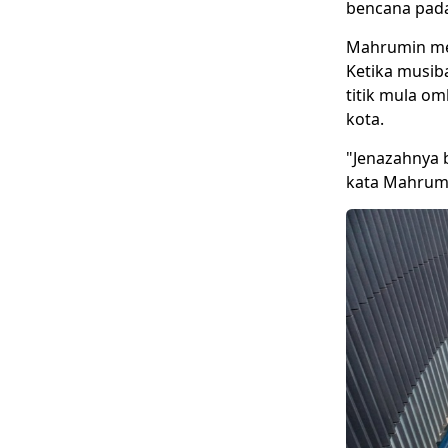
bencana pada
Mahrumin me
Ketika musib
titik mula o
kota.
"Jenazahnya 
kata Mahrumi