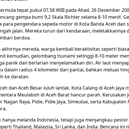
bermula tepat pukul 07.58 WIB pada Ahad, 26 Desember 200
ncang gempa bumi 9,2 Skala Richter selama 8-10 menit. Ge
a para pengendara sepeda motor di Kota Banda Aceh dan s
engah jalan. Mereka turun dari kendaraan, meletakkannya di 
embari berdoa.
 akhirnya mereda, warga kembali beraktivitas seperti bias
enit kemudian, gelombang tsunami setinggi 8-10 meter m
a panik dan berlarian menyelamatkan diri. Air laut menya
u dalam radius 4 kilometer dari pantai, bahkan meluas hin
ih ke daratan.
eh dan Aceh Besar luluh lantak. Kota Calang di Aceh Jaya n
ementara Meulaboh di Aceh Barat hancur parah. Kerusakan 
ir Nagan Raya, Pidie, Pidie Jaya, Simeulue, serta Kabupaten 
ra.
k hanya melanda Indonesia, tetapi juga menjangkau pesisir
eperti Thailand, Malaysia, Sri Lanka, dan India. Bencana ini 