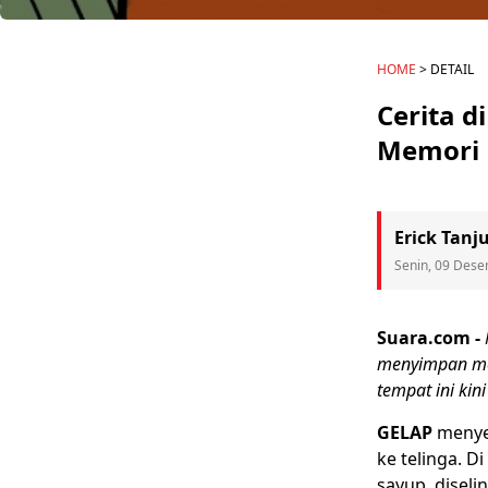
HOME
> DETAIL
Cerita 
Memori 
Erick Tanj
Senin, 09 Dese
Suara.com -
menyimpan mem
tempat ini kin
GELAP
menyer
ke telinga. 
sayup, diseli