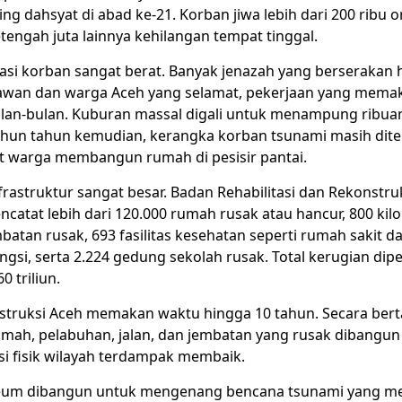
ing dahsyat di abad ke-21. Korban jiwa lebih dari 200 ribu o
engah juta lainnya kehilangan tempat tinggal.
asi korban sangat berat. Banyak jenazah yang berserakan 
lawan dan warga Aceh yang selamat, pekerjaan yang mema
lan-bulan. Kuburan massal digali untuk menampung ribua
hun tahun kemudian, kerangka korban tsunami masih dit
t warga membangun rumah di pesisir pantai.
rastruktur sangat besar. Badan Rehabilitasi dan Rekonstruk
catat lebih dari 120.000 rumah rusak atau hancur, 800 kilo
batan rusak, 693 fasilitas kesehatan seperti rumah sakit 
ungsi, serta 2.224 gedung sekolah rusak. Total kerugian dip
 triliun.
struksi Aceh memakan waktu hingga 10 tahun. Secara bert
mah, pelabuhan, jalan, dan jembatan yang rusak dibangun
si fisik wilayah terdampak membaik.
um dibangun untuk mengenang bencana tsunami yang me