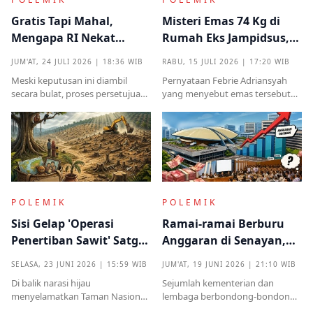
Gratis Tapi Mahal,
Misteri Emas 74 Kg di
Mengapa RI Nekat
Rumah Eks Jampidsus,
Terima Hibah Kapal
Benarkah Barang
JUM'AT, 24 JULI 2026 | 18:36 WIB
RABU, 15 JULI 2026 | 17:20 WIB
Induk Tua Italia?
Titipan?
Meski keputusan ini diambil
Pernyataan Febrie Adriansyah
secara bulat, proses persetujuan
yang menyebut emas tersebut
sebelumnya sempat diwarnai
sudah ada pemiliknya justru
kritik tajam terkait prosedur yang
menjadi titik penting dalam
mendadak serta kekhawatiran
proses pembuktian
akan beban anggaran
POLEMIK
POLEMIK
Sisi Gelap 'Operasi
Ramai-ramai Berburu
Penertiban Sawit' Satgas
Anggaran di Senayan,
PKH dan Tentara di Tesso
Efisiensi Prabowo Cuma
SELASA, 23 JUNI 2026 | 15:59 WIB
JUM'AT, 19 JUNI 2026 | 21:10 WIB
Nilo
Omon-omon?
Di balik narasi hijau
Sejumlah kementerian dan
menyelamatkan Taman Nasional
lembaga berbondong-bondong
Tesso Nilo, ribuan warga kecil kini
mengajukan tambahan