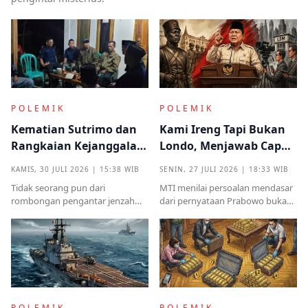
POLEMIK
POLEMIK
Kematian Sutrimo dan
Kami Ireng Tapi Bukan
Rangkaian Kejanggalan
Londo, Menjawab Cap
yang Muncul dari
Antek Asing dari Podium
KAMIS, 30 JULI 2026 | 15:38 WIB
SENIN, 27 JULI 2026 | 18:33 WIB
Kampung Halaman
Kekuasaan
Tidak seorang pun dari
MTI menilai persoalan mendasar
rombongan pengantar jenzah
dari pernyataan Prabowo bukan
Sutrimo memperkenalkan
semata pada legalitas ucapan,
identitas ataupun menjelaskan
melainkan implikasinya yang
dari instansi mana.
sangat destruktif bagi kualitas
demokrasi
POLEMIK
POLEMIK