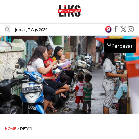
Jumat, 7 Ags 2026
Perbesar
Perbesar
Perbesar
HOME
> DETAIL