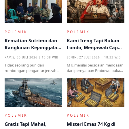
POLEMIK
POLEMIK
Kematian Sutrimo dan
Kami Ireng Tapi Bukan
Rangkaian Kejanggalan
Londo, Menjawab Cap
yang Muncul dari
Antek Asing dari Podium
KAMIS, 30 JULI 2026 | 15:38 WIB
SENIN, 27 JULI 2026 | 18:33 WIB
Kampung Halaman
Kekuasaan
Tidak seorang pun dari
MTI menilai persoalan mendasar
rombongan pengantar jenzah
dari pernyataan Prabowo bukan
Sutrimo memperkenalkan
semata pada legalitas ucapan,
identitas ataupun menjelaskan
melainkan implikasinya yang
dari instansi mana.
sangat destruktif bagi kualitas
demokrasi
POLEMIK
POLEMIK
Gratis Tapi Mahal,
Misteri Emas 74 Kg di