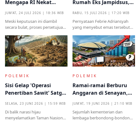
Mengapa RI Nekat
Rumah Eks Jampidsus,
Terima Hibah Kapal
Benarkah Barang
JUM'AT, 24 JULI 2026 | 18:36 WIB
RABU, 15 JULI 2026 | 17:20 WIB
Induk Tua Italia?
Titipan?
Meski keputusan ini diambil
Pernyataan Febrie Adriansyah
secara bulat, proses persetujuan
yang menyebut emas tersebut
sebelumnya sempat diwarnai
sudah ada pemiliknya justru
kritik tajam terkait prosedur yang
menjadi titik penting dalam
mendadak serta kekhawatiran
proses pembuktian
akan beban anggaran
POLEMIK
POLEMIK
Sisi Gelap 'Operasi
Ramai-ramai Berburu
Penertiban Sawit' Satgas
Anggaran di Senayan,
PKH dan Tentara di Tesso
Efisiensi Prabowo Cuma
SELASA, 23 JUNI 2026 | 15:59 WIB
JUM'AT, 19 JUNI 2026 | 21:10 WIB
Nilo
Omon-omon?
Di balik narasi hijau
Sejumlah kementerian dan
menyelamatkan Taman Nasional
lembaga berbondong-bondong
Tesso Nilo, ribuan warga kecil kini
mengajukan tambahan
kehilangan segalanyamulai dari
anggaran kepada DPR RI.
rumah, kebun, hingga anggota
Nilainya tidak kecil, mulai dari