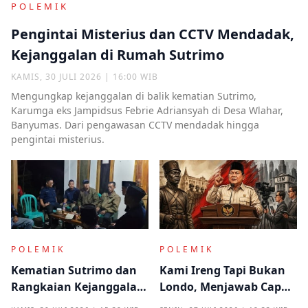
POLEMIK
Pengintai Misterius dan CCTV Mendadak,
Kejanggalan di Rumah Sutrimo
KAMIS, 30 JULI 2026 | 16:00 WIB
Mengungkap kejanggalan di balik kematian Sutrimo,
Karumga eks Jampidsus Febrie Adriansyah di Desa Wlahar,
Banyumas. Dari pengawasan CCTV mendadak hingga
pengintai misterius.
POLEMIK
POLEMIK
Kematian Sutrimo dan
Kami Ireng Tapi Bukan
Rangkaian Kejanggalan
Londo, Menjawab Cap
yang Muncul dari
Antek Asing dari Podium