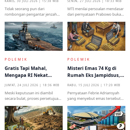
KAMIS, 30 JULI 2026 | 15:38 WIB
SENIN, 27 JULI 2026 | 18:33 WIB
Kampung Halaman
Kekuasaan
Tidak seorang pun dari
MTI menilai persoalan mendasar
rombongan pengantar jenzah
dari pernyataan Prabowo bukan
Sutrimo memperkenalkan
semata pada legalitas ucapan,
identitas ataupun menjelaskan
melainkan implikasinya yang
dari instansi mana.
sangat destruktif bagi kualitas
demokrasi
POLEMIK
POLEMIK
Gratis Tapi Mahal,
Misteri Emas 74 Kg di
Mengapa RI Nekat
Rumah Eks Jampidsus,
Terima Hibah Kapal
Benarkah Barang
JUM'AT, 24 JULI 2026 | 18:36 WIB
RABU, 15 JULI 2026 | 17:20 WIB
Induk Tua Italia?
Titipan?
Meski keputusan ini diambil
Pernyataan Febrie Adriansyah
secara bulat, proses persetujuan
yang menyebut emas tersebut
sebelumnya sempat diwarnai
sudah ada pemiliknya justru
kritik tajam terkait prosedur yang
menjadi titik penting dalam
mendadak serta kekhawatiran
proses pembuktian
akan beban anggaran