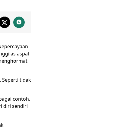
 kepercayaan
ggilas aspal
menghormati
Seperti tidak
bagai contoh,
 diri sendiri
ak