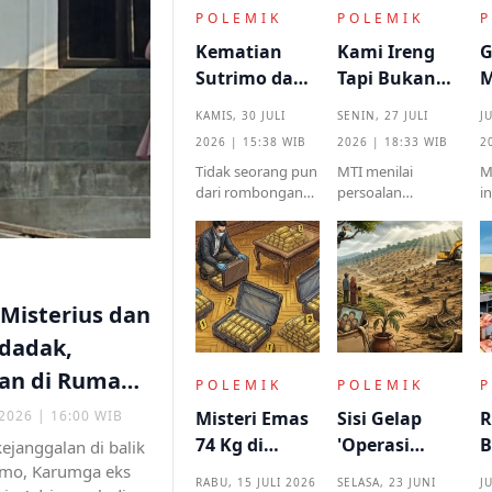
POLEMIK
POLEMIK
Kematian
Kami Ireng
G
Sutrimo dan
Tapi Bukan
M
Rangkaian
Londo,
M
KAMIS, 30 JULI
SENIN, 27 JULI
J
Kejanggalan
Menjawab
N
2026 | 15:38 WIB
2026 | 18:33 WIB
2
yang Muncul
Cap Antek
H
Tidak seorang pun
MTI menilai
M
dari
Asing dari
I
dari rombongan
persoalan
i
Kampung
Podium
I
pengantar jenzah
mendasar dari
b
Halaman
Sutrimo
Kekuasaan
pernyataan
p
memperkenalkan
Prabowo bukan
s
identitas ataupun
semata pada
s
menjelaskan dari
legalitas ucapan,
kr
 Misterius dan
instansi mana.
melainkan
p
implikasinya yang
m
dadak,
sangat destruktif
k
an di Rumah
bagi kualitas
b
POLEMIK
POLEMIK
demokrasi
 2026 | 16:00 WIB
Misteri Emas
Sisi Gelap
R
74 Kg di
'Operasi
B
janggalan di balik
Rumah Eks
Penertiban
A
imo, Karumga eks
RABU, 15 JULI 2026
SELASA, 23 JUNI
J