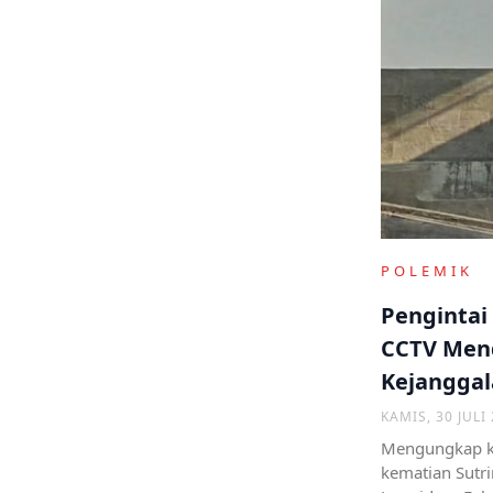
POLEMIK
Pengintai
CCTV Men
Kejanggal
Sutrimo
KAMIS, 30 JULI
Mengungkap ke
kematian Sutr