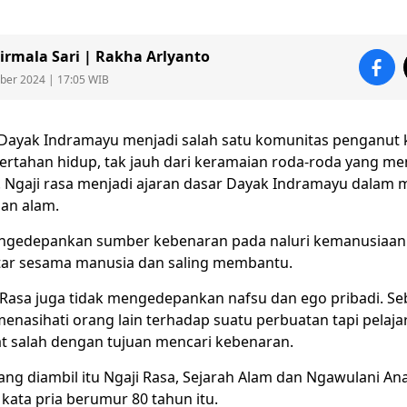
Nirmala Sari | Rakha Arlyanto
ober 2024 | 17:05 WIB
Dayak Indramayu
menjadi salah satu komunitas penganut
ertahan hidup, tak jauh dari keramaian roda-roda yang men
.
Ngaji rasa
menjadi ajaran dasar Dayak
Indramayu
dalam 
an alam.
engedepankan sumber kebenaran pada naluri kemanusiaan. 
tar sesama manusia dan saling membantu.
i Rasa juga tidak mengedepankan nafsu dan ego pribadi. Se
enasihati orang lain terhadap suatu perbuatan tapi pelajari
t salah dengan tujuan mencari kebenaran.
ang diambil itu Ngaji Rasa, Sejarah Alam dan Ngawulani An
kata pria berumur 80 tahun itu.