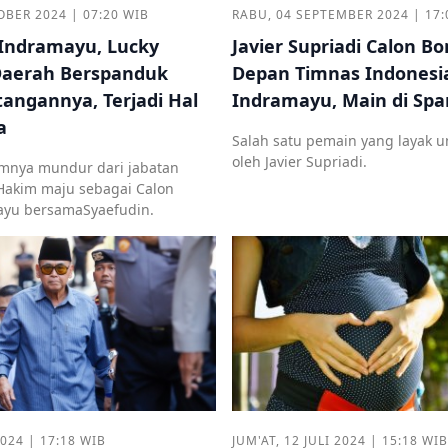
OBER 2024 | 07:20 WIB
RABU, 04 SEPTEMBER 2024 | 17:
 Indramayu, Lucky
Javier Supriadi Calon 
Daerah Berspanduk
Depan Timnas Indonesia
tangannya, Terjadi Hal
Indramayu, Main di Spa
a
Salah satu pemain yang layak u
oleh Javier Supriadi.
umnya mundur dari jabatan
Hakim maju sebagai Calon
ayu bersamaSyaefudin.
2024 | 17:18 WIB
JUM'AT, 12 JULI 2024 | 15:18 WIB