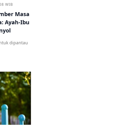
08 WIB
Bomber Masa
: Ayah-Ibu
nyol
ntuk dipantau