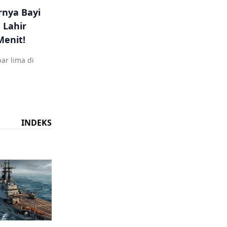
rnya Bayi
 Lahir
Menit!
ar lima di
INDEKS