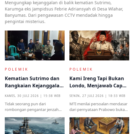
Mengungkap kejanggalan di balik kematian Sutrimo,
Karumga eks Jampidsus Febrie Adriansyah di Desa Wlahar,
Banyumas. Dari pengawasan CCTV mendadak hingga
pengintai misterius.
POLEMIK
POLEMIK
Kematian Sutrimo dan
Kami Ireng Tapi Bukan
Rangkaian Kejanggalan
Londo, Menjawab Cap
yang Muncul dari
Antek Asing dari Podium
KAMIS, 30 JULI 2026 | 15:38 WIB
SENIN, 27 JULI 2026 | 18:33 WIB
Kampung Halaman
Kekuasaan
Tidak seorang pun dari
MTI menilai persoalan mendasar
rombongan pengantar jenzah
dari pernyataan Prabowo bukan
Sutrimo memperkenalkan
semata pada legalitas ucapan,
identitas ataupun menjelaskan
melainkan implikasinya yang
dari instansi mana.
sangat destruktif bagi kualitas
demokrasi