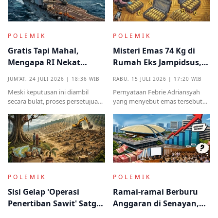
POLEMIK
POLEMIK
Gratis Tapi Mahal,
Misteri Emas 74 Kg di
Mengapa RI Nekat
Rumah Eks Jampidsus,
Terima Hibah Kapal
Benarkah Barang
JUM'AT, 24 JULI 2026 | 18:36 WIB
RABU, 15 JULI 2026 | 17:20 WIB
Induk Tua Italia?
Titipan?
Meski keputusan ini diambil
Pernyataan Febrie Adriansyah
secara bulat, proses persetujuan
yang menyebut emas tersebut
sebelumnya sempat diwarnai
sudah ada pemiliknya justru
kritik tajam terkait prosedur yang
menjadi titik penting dalam
mendadak serta kekhawatiran
proses pembuktian
akan beban anggaran
POLEMIK
POLEMIK
Sisi Gelap 'Operasi
Ramai-ramai Berburu
Penertiban Sawit' Satgas
Anggaran di Senayan,
PKH dan Tentara di Tesso
Efisiensi Prabowo Cuma