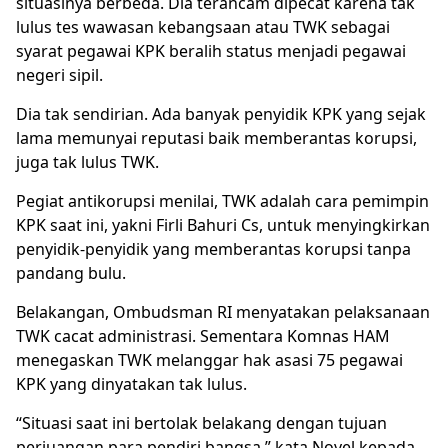
situasinya berbeda. Dia terancam dipecat karena tak
lulus
tes wawasan kebangsaan
atau
TWK
sebagai
syarat pegawai KPK beralih status menjadi pegawai
negeri sipil.
Dia tak sendirian. Ada banyak penyidik KPK yang sejak
lama memunyai reputasi baik memberantas korupsi,
juga tak lulus TWK.
Pegiat antikorupsi menilai, TWK adalah cara pemimpin
KPK saat ini, yakni
Firli Bahuri
Cs, untuk menyingkirkan
penyidik-penyidik yang memberantas korupsi tanpa
pandang bulu.
Belakangan, Ombudsman RI menyatakan pelaksanaan
TWK cacat administrasi. Sementara Komnas HAM
menegaskan TWK melanggar hak asasi 75 pegawai
KPK yang dinyatakan tak lulus.
“Situasi saat ini bertolak belakang dengan tujuan
perjuangan para pendiri bangsa,” kata Novel kepada