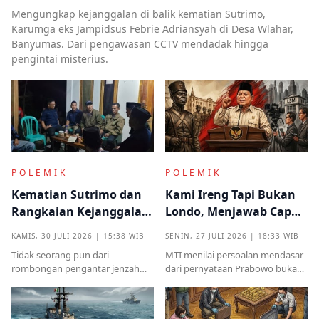
Mengungkap kejanggalan di balik kematian Sutrimo,
Karumga eks Jampidsus Febrie Adriansyah di Desa Wlahar,
Banyumas. Dari pengawasan CCTV mendadak hingga
pengintai misterius.
POLEMIK
POLEMIK
Kematian Sutrimo dan
Kami Ireng Tapi Bukan
Rangkaian Kejanggalan
Londo, Menjawab Cap
yang Muncul dari
Antek Asing dari Podium
KAMIS, 30 JULI 2026 | 15:38 WIB
SENIN, 27 JULI 2026 | 18:33 WIB
Kampung Halaman
Kekuasaan
Tidak seorang pun dari
MTI menilai persoalan mendasar
rombongan pengantar jenzah
dari pernyataan Prabowo bukan
Sutrimo memperkenalkan
semata pada legalitas ucapan,
identitas ataupun menjelaskan
melainkan implikasinya yang
dari instansi mana.
sangat destruktif bagi kualitas