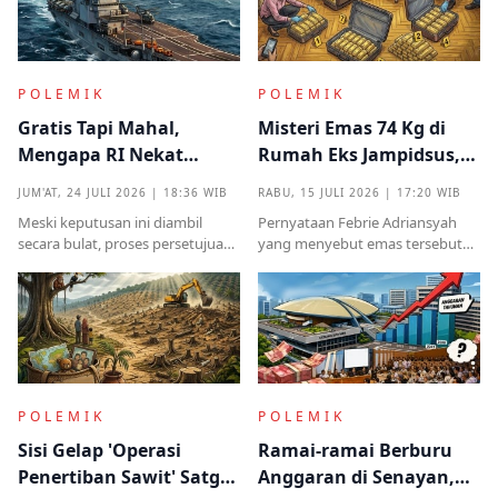
demokrasi
POLEMIK
POLEMIK
Gratis Tapi Mahal,
Misteri Emas 74 Kg di
Mengapa RI Nekat
Rumah Eks Jampidsus,
Terima Hibah Kapal
Benarkah Barang
JUM'AT, 24 JULI 2026 | 18:36 WIB
RABU, 15 JULI 2026 | 17:20 WIB
Induk Tua Italia?
Titipan?
Meski keputusan ini diambil
Pernyataan Febrie Adriansyah
secara bulat, proses persetujuan
yang menyebut emas tersebut
sebelumnya sempat diwarnai
sudah ada pemiliknya justru
kritik tajam terkait prosedur yang
menjadi titik penting dalam
mendadak serta kekhawatiran
proses pembuktian
akan beban anggaran
POLEMIK
POLEMIK
Sisi Gelap 'Operasi
Ramai-ramai Berburu
Penertiban Sawit' Satgas
Anggaran di Senayan,