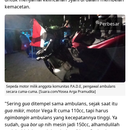
kemacetan.
Perbesar
Sepeda motor milik anggota komunitas P.A.D.E, pengawal ambulans
secara cuma-cuma. [Suara.com/Yosea Arga Pramudita]
"Sering
gua
ditempel sama ambulans, sejak saat itu
gua mikir
, motor Vega R cuma 110cc, tapi harus
ngimbangin
ambulans yang kecepatannya tinggi. Ya
sudah, gua
bor up
nih mesin jadi 150cc, alhamdulilah