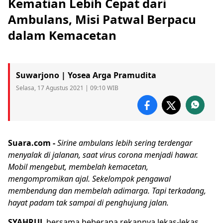
Kematian Lebih Cepat dari
Ambulans, Misi Patwal Berpacu
dalam Kemacetan
Suwarjono | Yosea Arga Pramudita
Selasa, 17 Agustus 2021 | 09:10 WIB
Suara.com -
Sirine
ambulans
lebih sering terdengar
menyalak di jalanan, saat virus corona menjadi hawar.
Mobil mengebut, membelah kemacetan,
mengompromikan ajal. Sekelompok pengawal
membendung dan membelah adimarga. Tapi terkadang,
hayat padam tak sampai di penghujung jalan.
SYAHRUL
bersama beberapa rekannya lekas-lekas