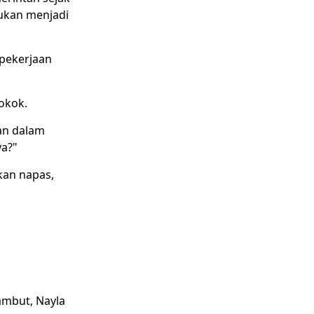
lukan menjadi
 pekerjaan
okok.
an dalam
ya?"
kan napas,
ambut, Nayla