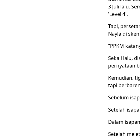
3 Juli lalu. 
'Level 4'.
Tapi, perset
Nayla di sken
“PPKM katany
Sekali lalu,
pernyataan be
Kemudian, ti
tapi berbare
Sebelum isapa
Setelah isap
Dalam isapan 
Setelah mele