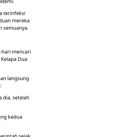
ndemi.
a terinfeksi
aduan mereka
an semuanya.
-hari mencari
 Kelapa Dua
an langsung
.
 dia, setelah
gang kedua
erintah sejak