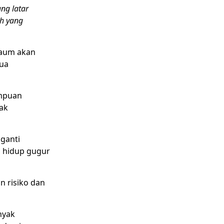
ng latar
ah yang
yaum akan
dua
empuan
ak
ganti
n hidup gugur
n risiko dan
nyak