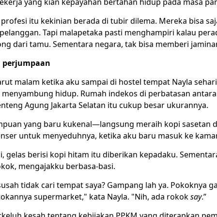
kerja yang kian kepayahan bertahan hidup pada masa pa
profesi itu kekinian berada di tubir dilema. Mereka bisa saj
i pelanggan. Tapi malapetaka pasti menghampiri kalau per
ng dari tamu. Sementara negara, tak bisa memberi jamin
h perjumpaan
rut malam ketika aku sampai di hostel tempat Nayla sehari
 menyambung hidup. Rumah indekos di perbatasan antara
nteng Agung Jakarta Selatan itu cukup besar ukurannya.
puan yang baru kukenal—langsung meraih kopi sasetan d
nser untuk menyeduhnya, ketika aku baru masuk ke kamar
ji, gelas berisi kopi hitam itu diberikan kepadaku. Sementara
ok, mengajakku berbasa-basi.
i susah tidak cari tempat saya? Gampang lah ya. Pokoknya 
atokannya supermarket," kata Nayla. "Nih, ada rokok
say
.”
erkeluh kesah tentang kebijakan PPKM yang diterapkan pem