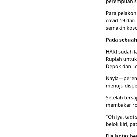
perempuan se
Para pelakon 
covid-19 dar
semakin koso
Pada sebua
HARI sudah la
Rupiah untuk
Depok dan Le
Nayla—perem
menuju dispe
Setelah tersa
membakar rok
"Oh iya, tad
belok kiri, p
Dia lantas b