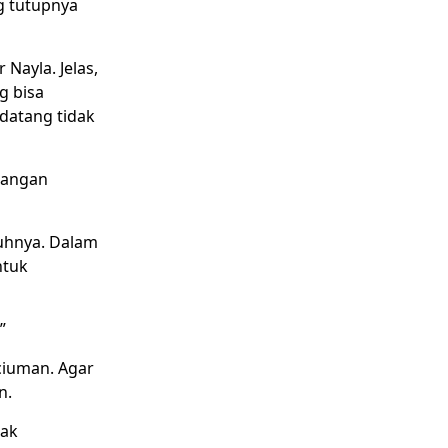
g tutupnya
Nayla. Jelas,
g bisa
datang tidak
jangan
buhnya. Dalam
ntuk
”
ciuman. Agar
n.
dak