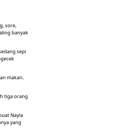
, sore,
aling banyak
 sedang sepi
ngecek
dan makan.
h tiga orang
buat Nayla
nnya yang