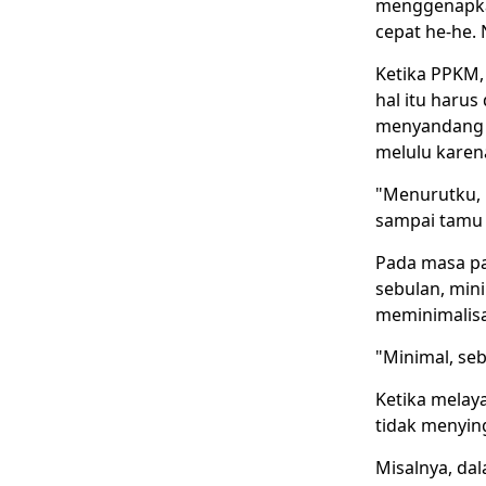
menggenapkan
cepat he-he. N
Ketika PPKM,
hal itu harus
menyandang s
melulu karen
"Menurutku, 
sampai tamu s
Pada masa pa
sebulan, min
meminimalisa
"Minimal, seb
Ketika melay
tidak menyin
Misalnya, da