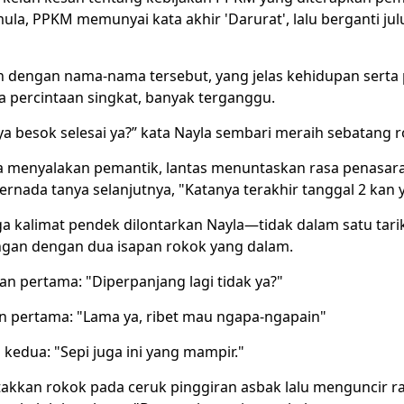
Semula, PPKM memunyai kata akhir 'Darurat', lalu berganti ju
an dengan nama-nama tersebut, yang jelas kehidupan serta
a percintaan singkat, banyak terganggu.
a besok selesai ya?” kata Nayla sembari meraih sebatang r
 dia menyalakan pemantik, lantas menuntaskan rasa penasar
rnada tanya selanjutnya, "Katanya terakhir tanggal 2 kan 
ga kalimat pendek dilontarkan Nayla—tidak dalam satu tari
ngan dengan dua isapan rokok yang dalam.
n pertama: "Diperpanjang lagi tidak ya?"
an pertama: "Lama ya, ribet mau ngapa-ngapain"
kedua: "Sepi juga ini yang mampir."
takkan rokok pada ceruk pinggiran asbak lalu menguncir r