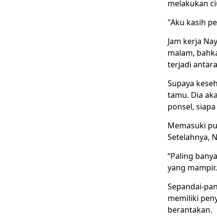
melakukan ci
"Aku kasih pe
Jam kerja Nay
malam, bahka
terjadi antar
Supaya keseha
tamu. Dia ak
ponsel, siapa
Memasuki puk
Setelahnya, N
“Paling banya
yang mampir.
Sepandai-pan
memiliki pen
berantakan.