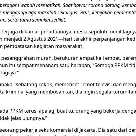
 beragam wabah mematikan. Saat hawar corona datang, kemba
 mengadapi tiga masalah sekaligus: virus, kebijakan pemerint
, serta tamu semakin sedikit.
terjaga di kamar peraduannya, meski sepuluh menit lagi 
ikh menjadi 2 Agustus 2021—hari terakhir perpanjangan ke
n pembatasan kegiatan masyarakat
.
 pesanggrahan murah, berukuran empat kali empat, per
ahun itu sempat menanam satu harapan, “Semoga
PPKM
tid
lagi ya.”
akar sebatang rokok, memencet remot televisi dan meng
ta kriminal yang membosankan, dia ingin segala kerumita
 ada PPKM terus, apalagi buatku, orang yang bekerja denga
tidak jelas ujungnya.”
 seorang
pekerja seks komersial
di Jakarta. Dia satu dari ba