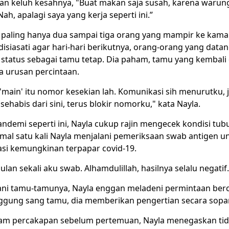
 keluh kesahnya, "Buat makan saja susah, karena warun
ah, apalagi saya yang kerja seperti ini.”
 paling hanya dua sampai tiga orang yang mampir ke kamar 
 disiasati agar hari-hari berikutnya, orang-orang yang datan
tatus sebagai tamu tetap. Dia paham, tamu yang kembali 
a urusan percintaan.
'main' itu nomor kesekian lah. Komunikasi sih menurutku, 
ehabis dari sini, terus blokir nomorku," kata Nayla.
ndemi seperti ini, Nayla cukup rajin mengecek kondisi tu
imal satu kali Nayla menjalani pemeriksaan swab antigen u
si kemungkinan terpapar covid-19.
ulan sekali aku swab. Alhamdulillah, hasilnya selalu negatif.
ani tamu-tamunya, Nayla enggan meladeni permintaan ber
ggung sang tamu, dia memberikan pengertian secara sopa
lam percakapan sebelum pertemuan, Nayla menegaskan ti