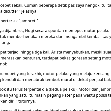
cepet sekali. Cuman beberapa detik pas saya nengok itu, t
 dicutter," jelasnya.
 berteriak "Jambret!"
nya dijambret, Hogi secara spontan memepet motor pelaku k
tuk memberhentikan mereka dan mengambil kembali tas y
nting.
epet terjadi hingga tiga kali. Arista menyebutkan, meski su
merasakan benturan, terdapat bekas goresan setang motor
obil.
emepet yang terakhir, motor pelaku yang melaju kencang 
ng kendali dan menabrak tembok mural di dekat penjual bak
k itu terus terpental dia (kedua pelaku). Motor dan jambr
ahkan yang satu itu masih pegang kater pada waktu posisi 
an diri," tuturnya.
 tewas di tempat kejadian. Hogi melakukan tindakan terse