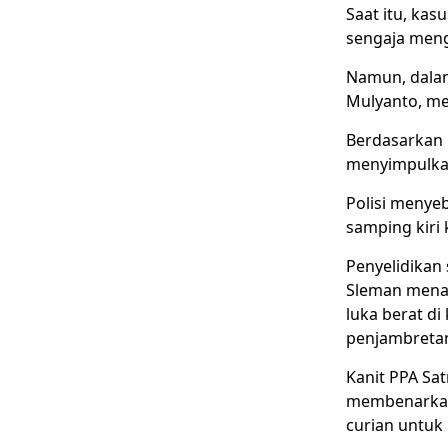
Saat itu, kas
sengaja meng
Namun, dalam
Mulyanto, m
Berdasarkan h
menyimpulkan 
Polisi menye
samping kiri
Penyelidikan 
Sleman menan
luka berat d
penjambreta
Kanit PPA Sat
membenarkan 
curian untuk