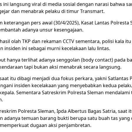
us ini langsung viral di media sosial dengan narasi bahwa s
ejar dan menabrak pelaku di timur Transmart.
 keterangan pers awal (30/4/2025), Kasat Lantas Polresta 
embantah adanya unsur kesengajaan.
asil olah TKP dan rekaman CCTV sementara, polisi kala itu
insiden ini sebagai murni kecelakaan lalu lintas.
but hanya terlihat adanya senggolan (body contact) pada b
 kendaraan tapi bukan aksi menabrak secara langsung.
saat itu dibagi menjadi dua fokus perkara, yakni Satlantas 
gani insiden kecelakaan yang menyebabkan kedua pelaku
i kepala. Sementara Satreskrim Polresta Sleman mendalami 
n.
reskrim Polresta Sleman, Ipda Albertus Bagas Satria, saat it
adanya temuan barang bukti berupa satu buah tas yang d
 memperkuat dugaan aksi penjambretan.