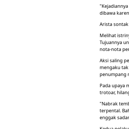
"Kejadiannya 
dibawa karena
Arista sontak
Melihat istri
Tujuannya un
nota-nota pe
Aksi saling p
mengaku tak 
penumpang m
Pada upaya m
trotoar, hila
"Nabrak tembo
terpental. B
enggak sadark
Kedua pelaku