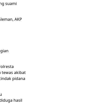
ang suami
Sleman, AKP
agian
Polresta
 tewas akibat
tindak pidana
u
iduga hasil