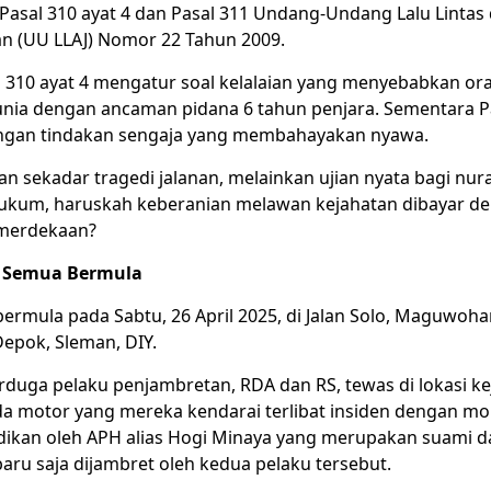
 Pasal 310 ayat 4 dan Pasal 311 Undang-Undang Lalu Lintas
an (UU LLAJ) Nomor 22 Tahun 2009.
 310 ayat 4 mengatur soal kelalaian yang menyebabkan ora
nia dengan ancaman pidana 6 tahun penjara. Sementara P
ngan tindakan sengaja yang membahayakan nyawa.
an sekadar tragedi jalanan, melainkan ujian nyata bagi nur
kum, haruskah keberanian melawan kejahatan dibayar d
emerdekaan?
lo Semua Bermula
 bermula pada Sabtu, 26 April 2025, di Jalan Solo, Maguwohar
pok, Sleman, DIY.
rduga pelaku
penjambretan
, RDA dan RS, tewas di lokasi k
da motor yang mereka kendarai terlibat insiden dengan mo
ikan oleh APH alias Hogi Minaya yang merupakan suami d
aru saja dijambret oleh kedua pelaku tersebut.