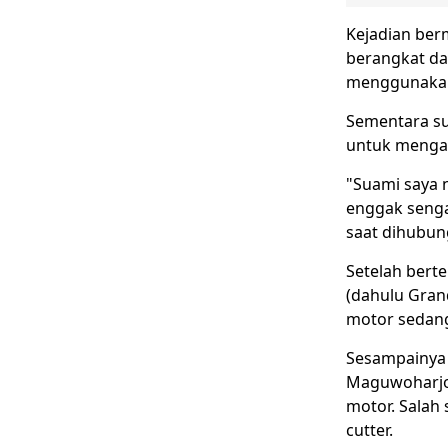
Kejadian berm
berangkat da
menggunakan 
Sementara su
untuk mengam
"Suami saya n
enggak sengaj
saat dihubung
Setelah bert
(dahulu Grand
motor sedang
Sesampainya d
Maguwoharjo,
motor. Salah 
cutter.