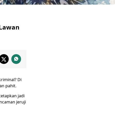
i Lawan
riminal? Di
n pahit.
itetapkan jadi
ncaman jeruji