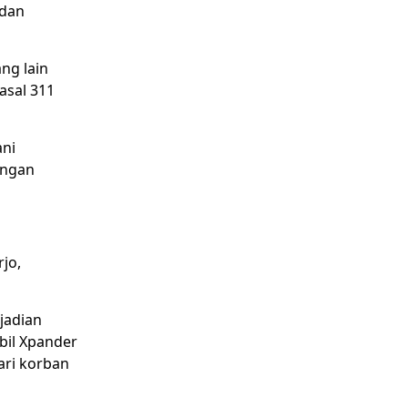
 dan
ng lain
asal 311
ani
engan
jo,
ejadian
bil Xpander
ari korban