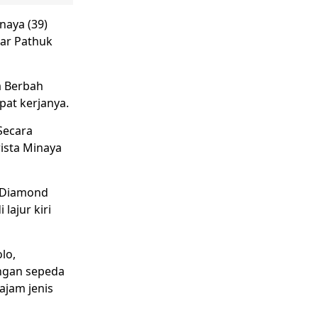
naya (39)
sar Pathuk
a Berbah
at kerjanya.
Secara
ista Minaya
d Diamond
lajur kiri
lo,
engan sepeda
ajam jenis