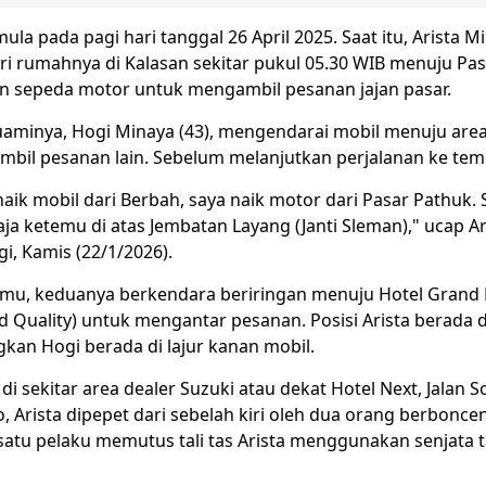
ula pada pagi hari tanggal 26 April 2025. Saat itu, Arista Mi
ri rumahnya di Kalasan sekitar pukul 05.30 WIB menuju Pa
sepeda motor untuk mengambil pesanan jajan pasar.
aminya, Hogi Minaya (43), mengendarai mobil menuju are
bil pesanan lain. Sebelum melanjutkan perjalanan ke temp
aik mobil dari Berbah, saya naik motor dari Pasar Pathuk. 
a ketemu di atas Jembatan Layang (Janti Sleman)," ucap Ar
i, Kamis (22/1/2026).
emu, keduanya berkendara beriringan menuju Hotel Gran
 Quality) untuk mengantar pesanan. Posisi Arista berada di 
kan Hogi berada di lajur kanan mobil.
i sekitar area dealer Suzuki atau dekat Hotel Next, Jalan So
 Arista dipepet dari sebelah kiri oleh dua orang berbonc
satu pelaku memutus tali tas Arista menggunakan senjata t