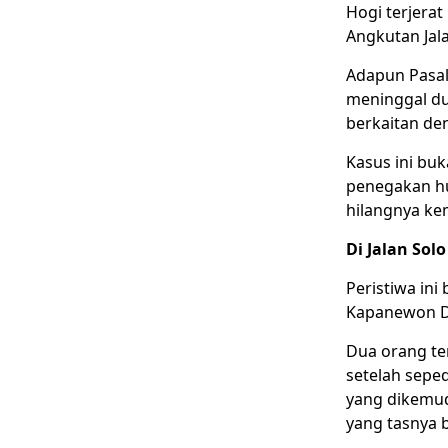
Hogi terjerat
Angkutan Jal
Adapun Pasal
meninggal du
berkaitan de
Kasus ini buk
penegakan hu
hilangnya k
Di Jalan So
Peristiwa ini
Kapanewon De
Dua orang te
setelah sepe
yang dikemud
yang tasnya b