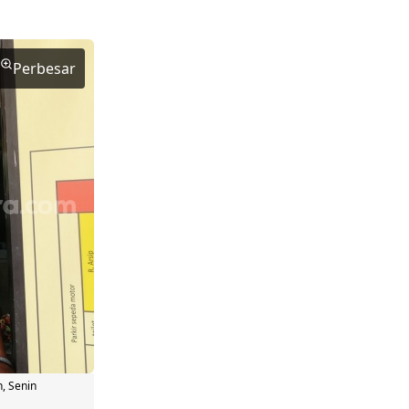
Perbesar
n, Senin