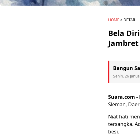
HOME
> DETAIL
Bela Dir
Jambret 
Bangun Sa
Senin, 26 Janua
Suara.com -
Sleman
, Dae
Niat hati men
tersangka. A
besi.