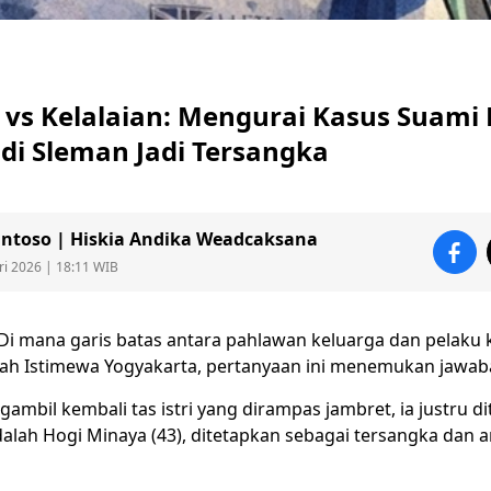
i vs Kelalaian: Mengurai Kasus Suam
di Sleman Jadi Tersangka
ntoso | Hiskia Andika Weadcaksana
ri 2026 | 18:11 WIB
Di mana garis batas antara pahlawan keluarga dan pelaku k
rah Istimewa
Yogyakarta
, pertanyaan ini menemukan jawaba
gambil kembali tas istri yang dirampas
jambret
, ia justru d
dalah
Hogi Minaya
(43), ditetapkan sebagai tersangka dan a