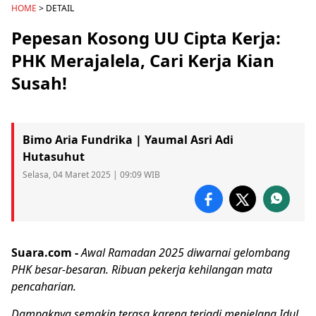
HOME
> DETAIL
Pepesan Kosong UU Cipta Kerja:
PHK Merajalela, Cari Kerja Kian
Susah!
Bimo Aria Fundrika | Yaumal Asri Adi
Hutasuhut
Selasa, 04 Maret 2025 | 09:09 WIB
Suara.com -
Awal Ramadan 2025 diwarnai gelombang
PHK
besar-besaran. Ribuan
pekerja
kehilangan mata
pencaharian.
Dampaknya semakin terasa karena terjadi menjelang Idul