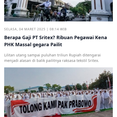
SELASA, 04 MARET 2025 | 08:14 WIB
Berapa Gaji PT Sritex? Ribuan Pegawai Kena
PHK Massal gegara Pailit
Lilitan utang sampai puluhan triliun Rupiah ditengarai
menjadi alasan di balik pailitnya raksasa tekstil Sritex.