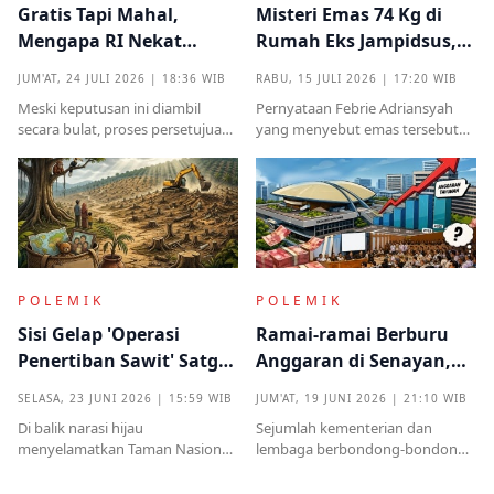
Gratis Tapi Mahal,
Misteri Emas 74 Kg di
Mengapa RI Nekat
Rumah Eks Jampidsus,
Terima Hibah Kapal
Benarkah Barang
JUM'AT, 24 JULI 2026 | 18:36 WIB
RABU, 15 JULI 2026 | 17:20 WIB
Induk Tua Italia?
Titipan?
Meski keputusan ini diambil
Pernyataan Febrie Adriansyah
secara bulat, proses persetujuan
yang menyebut emas tersebut
sebelumnya sempat diwarnai
sudah ada pemiliknya justru
kritik tajam terkait prosedur yang
menjadi titik penting dalam
mendadak serta kekhawatiran
proses pembuktian
akan beban anggaran
POLEMIK
POLEMIK
Sisi Gelap 'Operasi
Ramai-ramai Berburu
Penertiban Sawit' Satgas
Anggaran di Senayan,
PKH dan Tentara di Tesso
Efisiensi Prabowo Cuma
SELASA, 23 JUNI 2026 | 15:59 WIB
JUM'AT, 19 JUNI 2026 | 21:10 WIB
Nilo
Omon-omon?
Di balik narasi hijau
Sejumlah kementerian dan
menyelamatkan Taman Nasional
lembaga berbondong-bondong
Tesso Nilo, ribuan warga kecil kini
mengajukan tambahan
kehilangan segalanyamulai dari
anggaran kepada DPR RI.