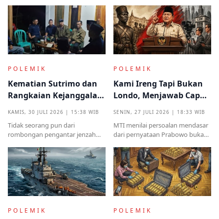
POLEMIK
POLEMIK
Kematian Sutrimo dan
Kami Ireng Tapi Bukan
Rangkaian Kejanggalan
Londo, Menjawab Cap
yang Muncul dari
Antek Asing dari Podium
KAMIS, 30 JULI 2026 | 15:38 WIB
SENIN, 27 JULI 2026 | 18:33 WIB
Kampung Halaman
Kekuasaan
Tidak seorang pun dari
MTI menilai persoalan mendasar
rombongan pengantar jenzah
dari pernyataan Prabowo bukan
Sutrimo memperkenalkan
semata pada legalitas ucapan,
identitas ataupun menjelaskan
melainkan implikasinya yang
dari instansi mana.
sangat destruktif bagi kualitas
demokrasi
POLEMIK
POLEMIK